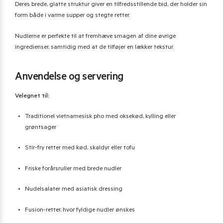
Deres brede, glatte struktur giver en tilfredsstillende bid, der holder sin
form både i varme supper og stegte retter.
Nudlerne er perfekte til at fremhæve smagen af dine øvrige
ingredienser, samtidig med at de tilføjer en lækker tekstur.
Anvendelse og servering
Velegnet til:
Traditionel vietnamesisk pho med oksekød, kylling eller
grøntsager
Stir-fry retter med kød, skaldyr eller tofu
Friske forårsruller med brede nudler
Nudelsalater med asiatisk dressing
Fusion-retter, hvor fyldige nudler ønskes