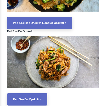
Pad Kee Mao Drunken Noodles Opskrift >
Pad See Ew Opskrift
Pad See Ew Opskrift >