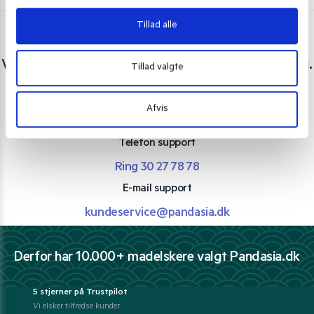
Tillad alle
Har du spørgsmål eller brug for hjælp?
Vi er lige her. Kundeservice sidder klar til at hjælpe dig.
Tillad valgte
Personlig rådgivning med et smil
Afvis
Vi guider dig igennem asiatisk mad
Telefon support
Ring 30 27 78 78
E-mail support
kundeservice@pandasia.dk
Derfor har 10.000+ madelskere valgt Pandasia.dk
5 stjerner på Trustpilot
Vi elsker tilfredse kunder