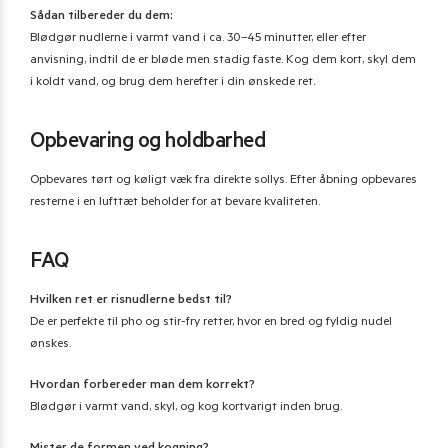
Sådan tilbereder du dem:
Blødgør nudlerne i varmt vand i ca. 30–45 minutter, eller efter
anvisning, indtil de er bløde men stadig faste. Kog dem kort, skyl dem
i koldt vand, og brug dem herefter i din ønskede ret.
Opbevaring og holdbarhed
Opbevares tørt og køligt væk fra direkte sollys. Efter åbning opbevares
resterne i en lufttæt beholder for at bevare kvaliteten.
FAQ
Hvilken ret er risnudlerne bedst til?
De er perfekte til pho og stir-fry retter, hvor en bred og fyldig nudel
ønskes.
Hvordan forbereder man dem korrekt?
Blødgør i varmt vand, skyl, og kog kortvarigt inden brug.