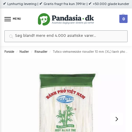
✔ Lynhurtig levering | ✔ Gratis fragt fra kun 399 kr. | ✔ +50.000 glade kunder
0
MENU
Søg
Forside
Nudler
Risnudler
Tufoco vietnamesiske risnudler 10 mm. (XL) banh pho 400g.
/
/
/