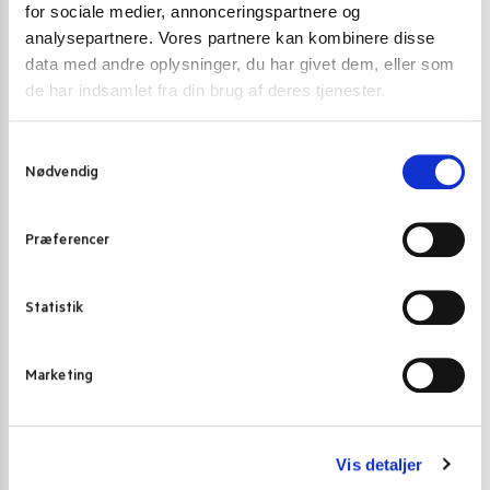
for sociale medier, annonceringspartnere og
analysepartnere. Vores partnere kan kombinere disse
data med andre oplysninger, du har givet dem, eller som
de har indsamlet fra din brug af deres tjenester.
S
Nødvendig
a
m
RISNUDLER
RISNUDLER
t
Præferencer
y
Tufoco vietnamesiske risnudler 3 mm. (M) banh pho
Golden Turtle 
k
400g.
32,00
kr
k
Statistik
25,00
kr.
e
Tilføj til kurv
v
Marketing
a
l
g
Vis detaljer