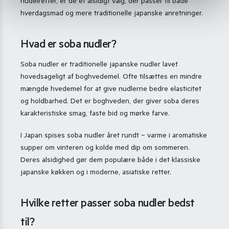
nudelretter, er de et alsidigt valg, der passer til både
hverdagsmad og mere traditionelle japanske anretninger.
Hvad er soba nudler?
Soba nudler er traditionelle japanske nudler lavet
hovedsageligt af boghvedemel. Ofte tilsættes en mindre
mængde hvedemel for at give nudlerne bedre elasticitet
og holdbarhed. Det er boghveden, der giver soba deres
karakteristiske smag, faste bid og mørke farve.
I Japan spises soba nudler året rundt – varme i aromatiske
supper om vinteren og kolde med dip om sommeren.
Deres alsidighed gør dem populære både i det klassiske
japanske køkken og i moderne, asiatiske retter.
Hvilke retter passer soba nudler bedst
til?