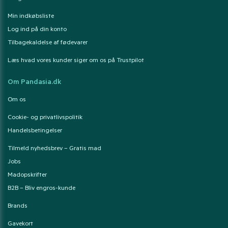
Min indkøbsliste
Log ind på din konto
Tilbagekaldelse af fødevarer
Læs hvad vores kunder siger om os på Trustpilot
Om Pandasia.dk
Om os
Cookie- og privatlivspolitik
Handelsbetingelser
Tilmeld nyhedsbrev – Gratis mad
Jobs
Madopskrifter
B2B – Bliv engros-kunde
Brands
Gavekort