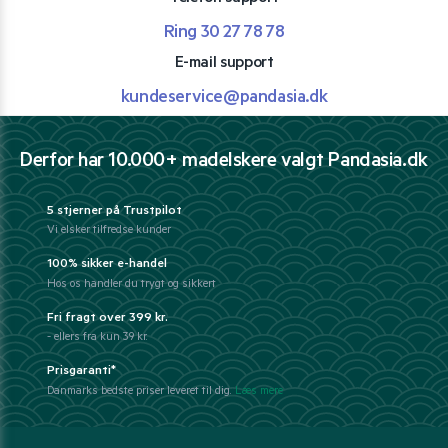
Ring 30 27 78 78
E-mail support
kundeservice@pandasia.dk
Derfor har 10.000+ madelskere valgt Pandasia.dk
5 stjerner på Trustpilot
Vi elsker tilfredse kunder
100% sikker e-handel
Hos os handler du trygt og sikkert
Fri fragt over 399 kr.
- ellers fra kun 39 kr.
Prisgaranti*
Danmarks bedste priser leveret til dig.
Læs mere