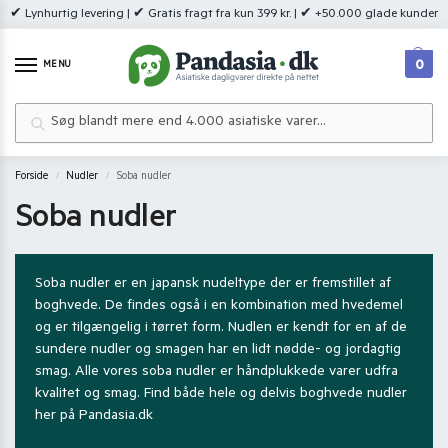
✔ Lynhurtig levering | ✔ Gratis fragt fra kun 399 kr. | ✔ +50.000 glade kunder
0
MENU
Søg
Forside
Nudler
Soba nudler
/
/
Soba nudler
Soba nudler er en japansk nudeltype der er fremstillet af
boghvede. De findes også i en kombination med hvedemel
og er tilgængelig i tørret form. Nudlen er kendt for en af de
sundere nudler og smagen har en lidt nødde- og jordagtig
smag. Alle vores soba nudler er håndplukkede varer udfra
kvalitet og smag. Find både hele og delvis boghvede nudler
her på Pandasia.dk