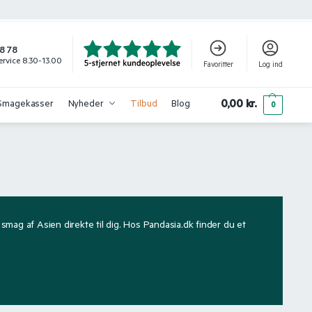
8 78
rvice 8.30-13.00
Favoritter
Log ind
0,00
kr.
Smagekasser
Nyheder
Tilbud
Blog
0
mag af Asien direkte til dig. Hos Pandasia.dk finder du et