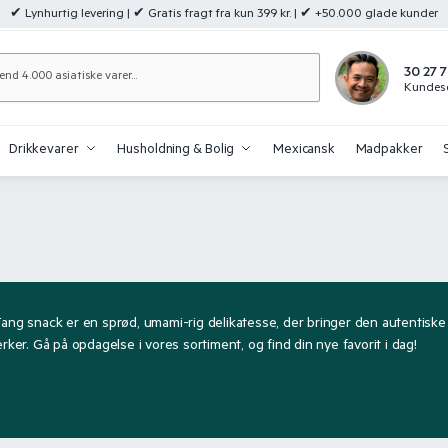
✔ Lynhurtig levering | ✔ Gratis fragt fra kun 399 kr. | ✔ +50.000 glade kunder
Søg
30 27 7
Kundese
Drikkevarer
Husholdning & Bolig
Mexicansk
Madpakker
g snack er en sprød, umami-rig delikatesse, der bringer den autentiske s
er. Gå på opdagelse i vores sortiment, og find din nye favorit i dag!