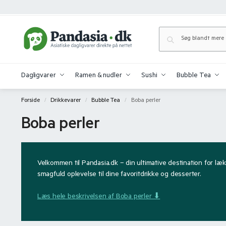
Dagligvarer
Ramen & nudler
Sushi
Bubble Tea
Forside
Drikkevarer
Bubble Tea
Boba perler
/
/
/
Boba perler
Velkommen til Pandasia.dk – din ultimative destination for læk
smagfuld oplevelse til dine favoritdrikke og desserter.
Læs hele beskrivelsen af Boba perler ⬇