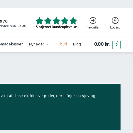
8 78
rvice 8.30-13.00
Favoritter
Log ind
0,00
kr.
Smagekasser
Nyheder
Tilbud
Blog
0
lg af disse eksklusive perler, der tilføjer en sjov og