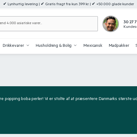
✔ Lynhurtig levering | ✔ Gratis fragt fra kun 399 kr. | ✔ +50.000 glade kunder
Søg
30 27 7
Kundese
Drikkevarer
Husholdning & Bolig
Mexicansk
Madpakker
re popping boba perler! Vi er stolte af at præsentere Danmarks største udva