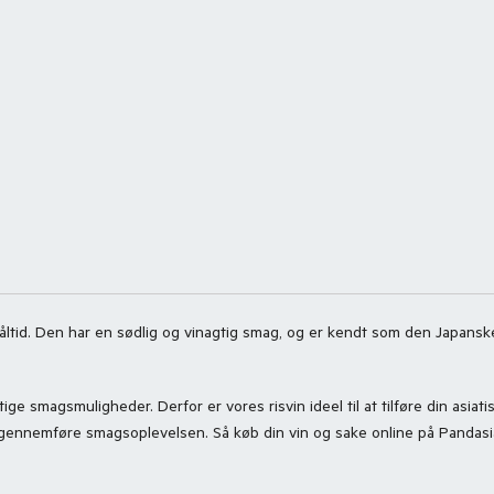
ltid. Den har en sødlig og vinagtig smag, og er kendt som den Japanske n
e smagsmuligheder. Derfor er vores risvin ideel til at tilføre din asiati
vil gennemføre smagsoplevelsen. Så køb din vin og sake online på Pandasia.