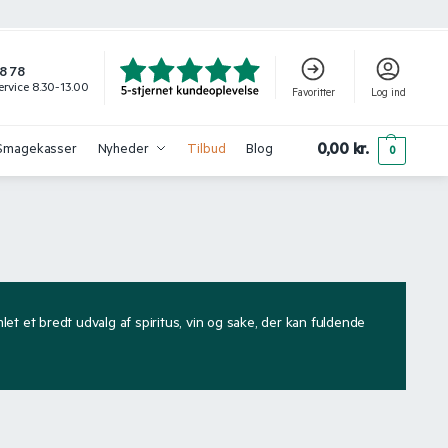
8 78
rvice 8.30-13.00
Favoritter
Log ind
0,00
kr.
Smagekasser
Nyheder
Tilbud
Blog
0
mlet et bredt udvalg af spiritus, vin og sake, der kan fuldende