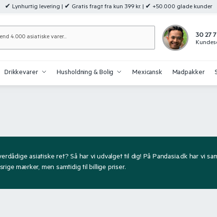
✔ Lynhurtig levering | ✔ Gratis fragt fra kun 399 kr. | ✔ +50.000 glade kunder
Søg
30 27 7
Kundese
Drikkevarer
Husholdning & Bolig
Mexicansk
Madpakker
verdådige asiatiske ret? Så har vi udvalget til dig! På Pandasia.dk har vi sa
ige mærker, men samtidig til billige priser.