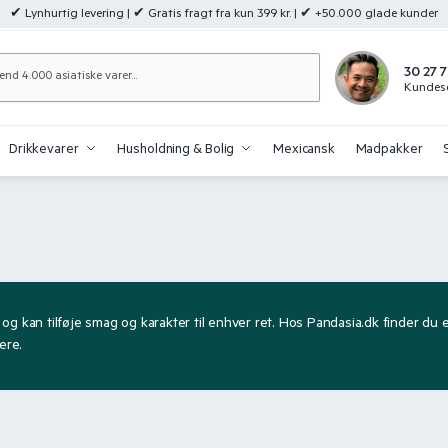
✔ Lynhurtig levering | ✔ Gratis fragt fra kun 399 kr. | ✔ +50.000 glade kunder
Søg
30 27 7
Kundese
Drikkevarer
Husholdning & Bolig
Mexicansk
Madpakker
og kan tilføje smag og karakter til enhver ret. Hos Pandasia.dk finder du et
ere.