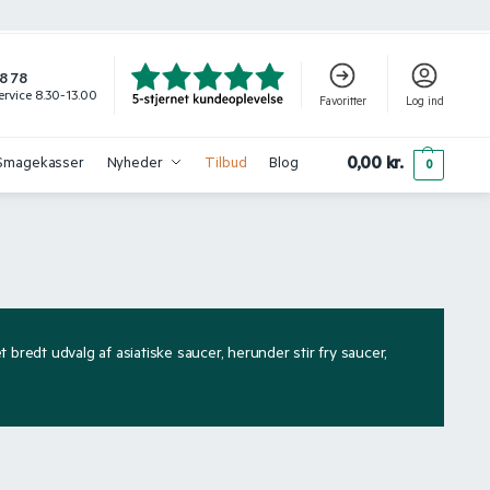
8 78
rvice 8.30-13.00
Favoritter
Log ind
0,00
kr.
Smagekasser
Nyheder
Tilbud
Blog
0
 bredt udvalg af asiatiske saucer, herunder stir fry saucer,