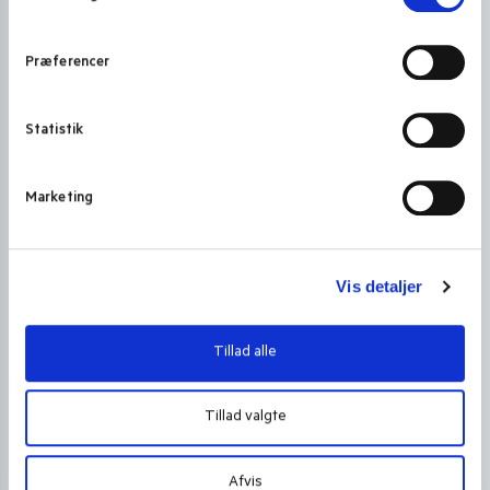
m
t
Præferencer
y
k
k
Statistik
e
v
Marketing
a
l
g
Vis detaljer
Tillad alle
Tillad valgte
Afvis