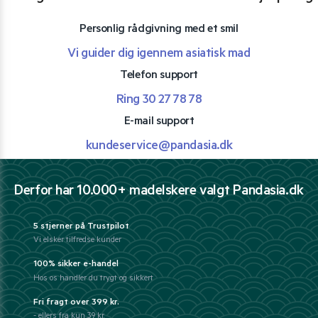
Personlig rådgivning med et smil
Vi guider dig igennem asiatisk mad
Telefon support
Ring 30 27 78 78
E-mail support
kundeservice@pandasia.dk
Derfor har 10.000+ madelskere valgt Pandasia.dk
5 stjerner på Trustpilot
Vi elsker tilfredse kunder
100% sikker e-handel
Hos os handler du trygt og sikkert
Fri fragt over 399 kr.
- ellers fra kun 39 kr.