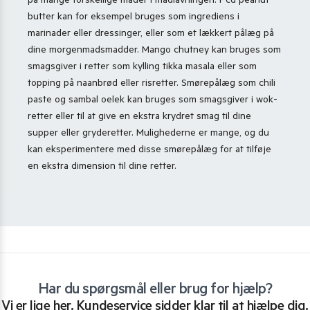
på mange forskellige måder i madlavningen. Pcd peanut
butter kan for eksempel bruges som ingrediens i
marinader eller dressinger, eller som et lækkert pålæg på
dine morgenmadsmadder. Mango chutney kan bruges som
smagsgiver i retter som kylling tikka masala eller som
topping på naanbrød eller risretter. Smørepålæg som chili
paste og sambal oelek kan bruges som smagsgiver i wok-
retter eller til at give en ekstra krydret smag til dine
supper eller gryderetter. Mulighederne er mange, og du
kan eksperimentere med disse smørepålæg for at tilføje
en ekstra dimension til dine retter.
Har du spørgsmål eller brug for hjælp?
Vi er lige her. Kundeservice sidder klar til at hjælpe dig.