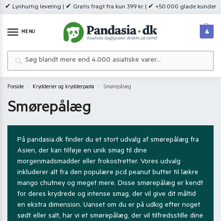
✔ Lynhurtig levering | ✔ Gratis fragt fra kun 399 kr. | ✔ +50.000 glade kunder
4
MENU
Søg
Forside
Krydderier og krydderpasta
Smørepålæg
/
/
Smørepålæg
På pandasia.dk finder du et stort udvalg af smørepålæg fra
Asien, der kan tilføje en unik smag til dine
morgenmadsmadder eller frokostretter. Vores udvalg
inkluderer alt fra den populære pcd peanut butter til lækre
mango chutney og meget mere. Disse smørepålæg er kendt
for deres krydrede og intense smag, der vil give dit måltid
en ekstra dimension. Uanset om du er på udkig efter noget
sødt eller salt, har vi et smørepålæg, der vil tilfredsstille dine