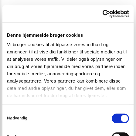
Seneste undersøgelser har vist, at dette produkt indeholder
REJER og FISK, hvilket ikke er deklareret på emballagen. På
baggrund af denne undersøgelse er vi nødt til at tilbagekalde
Denne hjemmeside bruger cookies
følgende produkt:
Brand: Bao Long
Vi bruger cookies til at tilpasse vores indhold og
annoncer, til at vise dig funktioner til sociale medier og til
Product name: Broth cube crab / bun rieu
at analysere vores trafik. Vi deler også oplysninger om
Contents: 12 x 75g
din brug af vores hjemmeside med vores partnere inden
Item No.: 03537
for sociale medier, annonceringspartnere og
Batch Code: All batches are affected
analysepartnere. Vores partnere kan kombinere disse
BBD: –
data med andre oplysninger, du har givet dem, eller som
de har indsamlet fra din brug af deres tjenester.
Seneste undersøgelser har vist, at dette produkt indeholder
REJER og SOJA, hvilket ikke er deklareret på emballagen. På
S
baggrund af denne undersøgelse er vi nødt til at tilbagekalde
Nødvendig
a
følgende produkt:
m
t
Brand: Bao Long