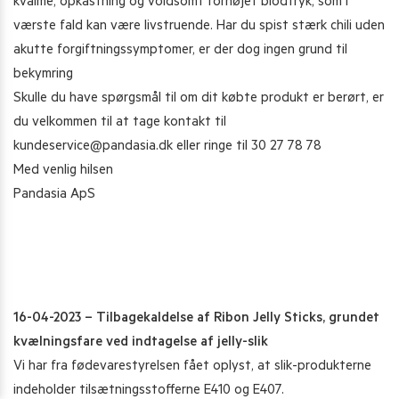
kvalme, opkastning og voldsomt forhøjet blodtryk, som i
værste fald kan være livstruende. Har du spist stærk chili uden
akutte forgiftningssymptomer, er der dog ingen grund til
bekymring
Skulle du have spørgsmål til om dit købte produkt er berørt, er
du velkommen til at tage kontakt til
kundeservice@pandasia.dk
eller ringe til 30 27 78 78
Med venlig hilsen
Pandasia ApS
16-04-2023 – Tilbagekaldelse af Ribon Jelly Sticks, grundet
kvælningsfare ved indtagelse af jelly-slik
Vi har fra fødevarestyrelsen fået oplyst, at slik-produkterne
indeholder tilsætningsstofferne E410 og E407.