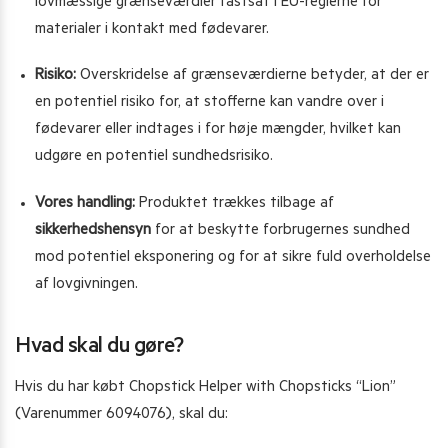
lovmæssige grænseværdier fastsat i EU-reglerne for
materialer i kontakt med fødevarer.
Risiko:
Overskridelse af grænseværdierne betyder, at der er
en potentiel risiko for, at stofferne kan vandre over i
fødevarer eller indtages i for høje mængder, hvilket kan
udgøre en potentiel sundhedsrisiko.
Vores handling:
Produktet trækkes tilbage af
sikkerhedshensyn
for at beskytte forbrugernes sundhed
mod potentiel eksponering og for at sikre fuld overholdelse
af lovgivningen.
Hvad skal du gøre?
Hvis du har købt Chopstick Helper with Chopsticks “Lion”
(Varenummer 6094076), skal du: