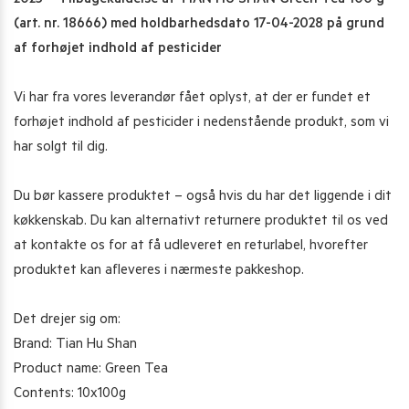
2025 – Tilbagekaldelse af TIAN HU SHAN Green Tea 100 g
(art. nr. 18666) med holdbarhedsdato 17-04-2028 på grund
af forhøjet indhold af pesticider
Vi har fra vores leverandør fået oplyst, at der er fundet et
forhøjet indhold af pesticider i nedenstående produkt, som vi
har solgt til dig.
Du bør kassere produktet – også hvis du har det liggende i dit
køkkenskab. Du kan alternativt returnere produktet til os ved
at kontakte os for at få udleveret en returlabel, hvorefter
produktet kan afleveres i nærmeste pakkeshop.
Det drejer sig om:
Brand: Tian Hu Shan
Product name: Green Tea
Contents: 10x100g