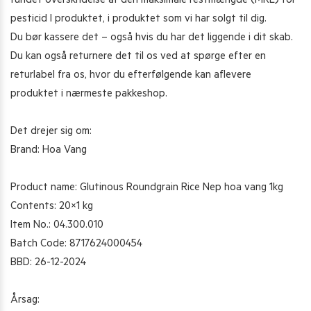
fundet overskridelse af den maksimale restmængde (MRL) for
pesticid I produktet, i produktet som vi har solgt til dig.
Du bør kassere det – også hvis du har det liggende i dit skab.
Du kan også returnere det til os ved at spørge efter en
returlabel fra os, hvor du efterfølgende kan aflevere
produktet i nærmeste pakkeshop.
Det drejer sig om:
Brand: Hoa Vang
Product name: Glutinous Roundgrain Rice Nep hoa vang 1kg
Contents: 20×1 kg
Item No.: 04.300.010
Batch Code: 8717624000454
BBD: 26-12-2024
Årsag: