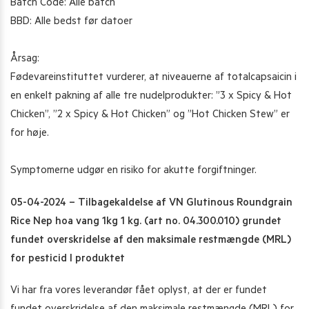
Batch Code: Alle batch
BBD: Alle bedst før datoer
Årsag:
Fødevareinstituttet vurderer, at niveauerne af totalcapsaicin i
en enkelt pakning af alle tre nudelprodukter: ”3 x Spicy & Hot
Chicken”, ”2 x Spicy & Hot Chicken” og ”Hot Chicken Stew” er
for høje.
Symptomerne udgør en risiko for akutte forgiftninger.
05-04-2024 – Tilbagekaldelse af VN Glutinous Roundgrain
Rice Nep hoa vang 1kg 1 kg. (art no. 04.300.010) grundet
fundet overskridelse af den maksimale restmængde (MRL)
for pesticid I produktet
Vi har fra vores leverandør fået oplyst, at der er fundet