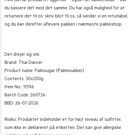
Hvis du har produktet liggende – også i dit køkkenskab – bør
du kassere det med det samme. Du har også mulighed for at
returnere det til os: skriv blot til os, så sender vi en returlabel,
og du kan derefter aflevere pakken i nærmeste pakkeshop.
Det drejer sig om:
Brand: Thai Dancer
Product name: Palmsugar (Palmesukker)
Contents: 30x200g
Item No.: 11396
Batch Code: 260724
BBD: 26-07-2026
Risiko: Produktet indeholder et for højt niveau af sulfitter,
som ikke er deklareret på etiketten. Det kan give allergiske