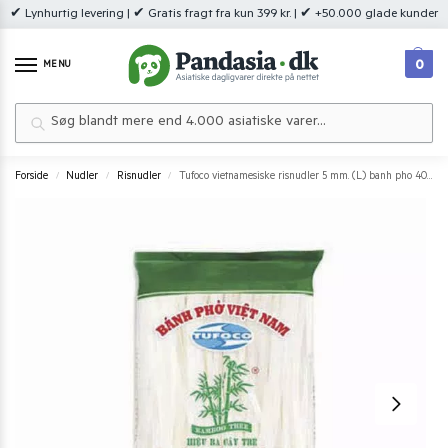
✔ Lynhurtig levering | ✔ Gratis fragt fra kun 399 kr. | ✔ +50.000 glade kunder
0
MENU
Søg
Forside
Nudler
Risnudler
Tufoco vietnamesiske risnudler 5 mm. (L) banh pho 400g.
/
/
/