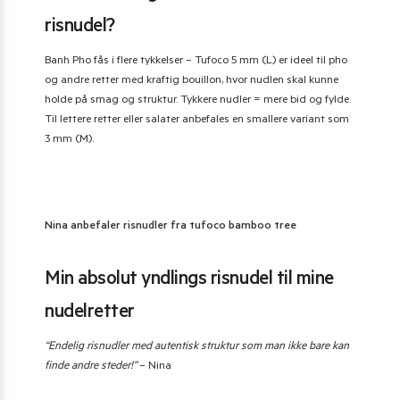
risnudel?
Banh Pho fås i flere tykkelser – Tufoco 5 mm (L) er ideel til pho
og andre retter med kraftig bouillon, hvor nudlen skal kunne
holde på smag og struktur. Tykkere nudler = mere bid og fylde.
Til lettere retter eller salater anbefales en smallere variant som
3 mm (M).
Nina anbefaler risnudler fra tufoco bamboo tree
Min absolut yndlings risnudel til mine
nudelretter
“Endelig risnudler med autentisk struktur som man ikke bare kan
finde andre steder!”
– Nina