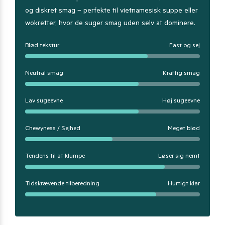
og diskret smag – perfekte til vietnamesisk suppe eller
wokretter, hvor de suger smag uden selv at dominere.
Blød tekstur
Fast og sej
Neutral smag
Kraftig smag
Lav sugeevne
Høj sugeevne
Chewyness / Sejhed
Meget blød
Tendens til at klumpe
Løser sig nemt
Tidskrævende tilberedning
Hurtigt klar