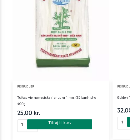
RISNUDLER
RISNUDLER
Tufoco vietnamesiske risnudler 1 mm. (S) banh pho
Golden Turtle 
400g.
32,00
kr
25,00
kr.
Tilføj til kurv