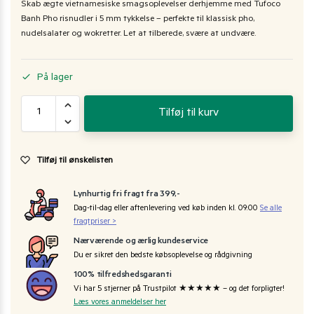
Skab ægte vietnamesiske smagsoplevelser derhjemme med Tufoco
Banh Pho risnudler i 5 mm tykkelse – perfekte til klassisk pho,
nudelsalater og wokretter. Let at tilberede, svære at undvære.
På lager
Tilføj til kurv
Tilføj til ønskelisten
Lynhurtig fri fragt fra 399,-
Dag-til-dag eller aftenlevering ved køb inden kl. 09:00
Se alle
fragtpriser >
Nærværende og ærlig kundeservice
Du er sikret den bedste købsoplevelse og rådgivning
100% tilfredshedsgaranti
Vi har 5 stjerner på Trustpilot ★★★★★ – og det forpligter!
Læs vores anmeldelser her