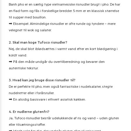
Banh pho er en særlig type vietnamesiske risnudler brugt i pho. De har
en flad form og fås i forskellige bredder. 5 mm er en klassisk størrelse
til supper med bouillon.
➡ Eksempel: Almindelige risnudler er ofte runde og tyndere – mere
velegnet til wok og salater.
2. Skal man koge Tufoco risnudler?
Nej, de skal blot iblødsættes i varmt vand efter en kort blødgøring i
koldt vand.
➡ På den måde undgår du overtilberedning og bevarer den
autentiske tekstur.
3. Hvad kan jeg bruge disse risnudler til?
De er perfekte til pho, men også fantastiske i nudelsalater, stegte
nudelretter eller i forårsruller.
➡ En alsidig basisvare i ethvert asiatisk køkken.
4. Er nudlerne glutenfri?
Ja, Tufoco risnudler består udelukkende af ris og vand – uden gluten
eller tilsætningsstoffer.