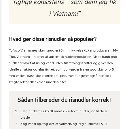
rigtige konsistens – som dem jeg fik
i Vietnam!”
Hvad gør disse risnudler så populær?
Tufoco Vietnamesiske risnudler i 5 mm tykkelse (L) er produceret i My
Tho, Vietnam – hjertet af autentisk nudelproduktion. Disse banh pho-
nudler er lavet af ris og vand uden tilsætningsstoffer og giver den
ideelle struktur og elasticitet, som du kender fra en god skål pho. 5
mm er den klassiske størrelse til pho, men fungerer også perfekt i
stegte retter eller kolde nudelsalater.
Sådan tilbereder du risnudler korrekt
Læg nudlerne i koldt vand i 30–45 minutter, indtil de er
bløde.
Kog vand op, tag det af varmen, og læg nudlerne i 5–10