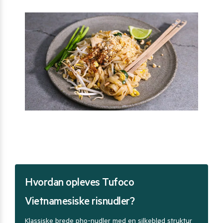
Hvordan opleves Tufoco
Vietnamesiske risnudler?
Klassiske brede pho-nudler med en silkeblød struktur