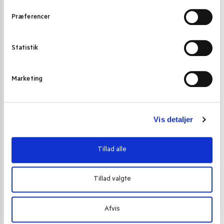
t
Præferencer
y
k
k
Statistik
e
v
Marketing
a
l
g
Vis detaljer
Se hele opskriften her
Tillad alle
Tillad valgte
Afvis