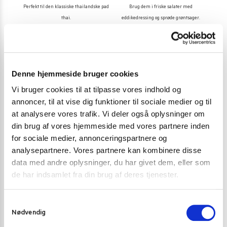
Perfekt til den klassiske thailandske pad
Brug dem i friske salater med
thai.
eddikedressing og sprøde grøntsager.
Denne hjemmeside bruger cookies
Vi bruger cookies til at tilpasse vores indhold og
annoncer, til at vise dig funktioner til sociale medier og til
Veganske retter
Fusion-retter
at analysere vores trafik. Vi deler også oplysninger om
Den neutrale smag gør dem ideelle i
Erstat pasta eller spaghetti med risnudler i
din brug af vores hjemmeside med vores partnere inden
plantebaserede opskrifter.
kreative kombinationer.
for sociale medier, annonceringspartnere og
analysepartnere. Vores partnere kan kombinere disse
data med andre oplysninger, du har givet dem, eller som
de har indsamlet fra din brug af deres tjenester.
Lad dig inspirere af vores lækre
S
opskrifter
Nødvendig
a
m