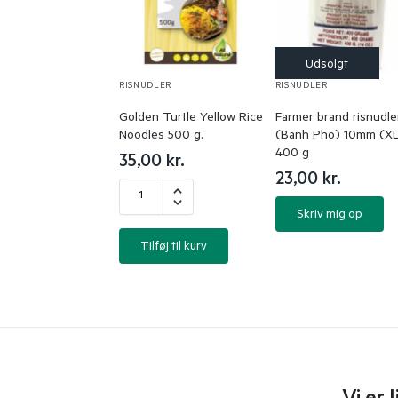
RISNUDLER
RISNUDLER
Golden Turtle Yellow Rice
Farmer brand risnudle
Noodles 500 g.
(Banh Pho) 10mm (X
400 g
35,00
kr.
23,00
kr.
Skriv mig op
Tilføj til kurv