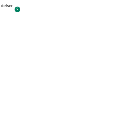
delser
0