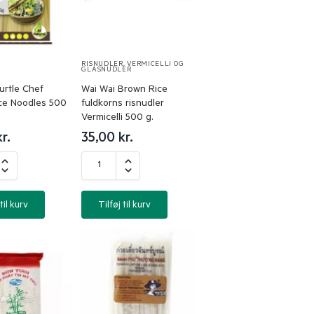
R
RISNUDLER
,
VERMICELLI OG
GLASNUDLER
urtle Chef
Wai Wai Brown Rice
ce Noodles 500
fuldkorns risnudler
Vermicelli 500 g.
kr.
35,00
kr.
til kurv
Tilføj til kurv