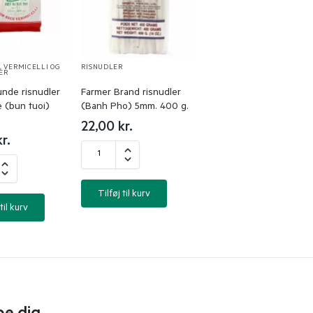
R
,
VERMICELLI OG
RISNUDLER
ER
unde risnudler
Farmer Brand risnudler
 (bun tuoi)
(Banh Pho) 5mm. 400 g.
22,00
kr.
kr.
Tilføj til kurv
til kurv