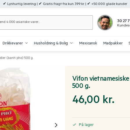
✔ Lynhurtig levering | ✔ Gratis fragt fra kun 399 kr. | ✔ +50.000 glade kunder
Søg
30 27 7
Kundese
Drikkevarer
Husholdning & Bolig
Mexicansk
Madpakker
dler (banh pho) 500 g.
Vifon vietnamesiske
500 g.
46,00
kr.
På lager