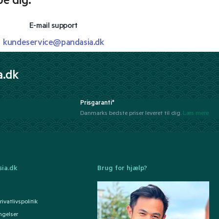
pe dig.
E-mail support
kundeservice@pandasia.dk
a.dk
Prisgaranti*
Danmarks bedste priser leveret til dig.
Læs mere
ia.dk
Brug for hjælp?
ivatlivspolitik
ngelser