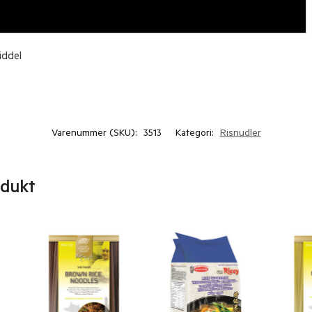
middel
Varenummer (SKU):
3513
Kategori:
Risnudler
odukt