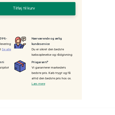
Tilføj til kurv
 399,-
Nærværende og ærlig
levering
kundeservice
00
Se alle
Du er sikret den bedste
købsoplevelse og rådgivning
nti
Prisgaranti*
stpilot
Vi garanterer markedets
bedste pris. Køb trygt og få
altid den bedste pris hos os.
Læs mere