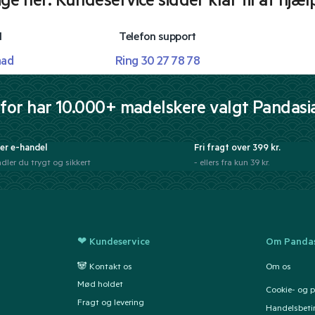
lige her. Kundeservice sidder klar til at hjæl
l
Telefon support
mad
Ring 30 27 78 78
for har 10.000+ madelskere valgt Pandasi
er e-handel
Fri fragt over 399 kr.
dler du trygt og sikkert
- ellers fra kun 39 kr.
❤ Kundeservice
Om Pandas
🐼 Kontakt os
Om os
Mød holdet
Cookie- og pr
Fragt og levering
Handelsbeti