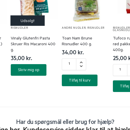
RISNUDLER
ANDRE NUDLER
,
RISNUDLER
RISNUDLE
GLASNUDL
r
Vinaly Glutenfri Pasta
Toan Nam Brune
Tufoco r
L)
Skruer Ris Macaroni 400
Risnudler 400 g.
rød pakke
g.
400g.
34,00
kr.
35,00
kr.
25,00
Skriv mig op
Tilføj til kurv
Tilføj 
Har du spørgsmål eller brug for hjælp?