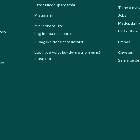
Ofte stillede spørgsmål
Tilmeld nyh
Prisgaranti
Jobs
Madopskrift
Min indkøbsliste
B2B – Bliv e
ten
Log ind på din konto
Tilbagekaldelse af fødevarer
Brands
Læs hvad vores kunder siger om os på
Gavekort
Trustpilot
Samarbejde
ten