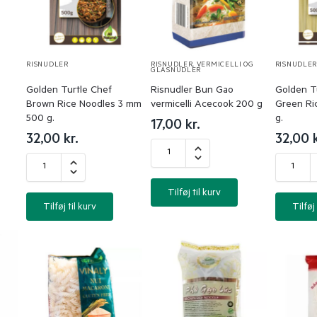
RISNUDLER
RISNUDLER
,
VERMICELLI OG
RISNUDLE
GLASNUDLER
Golden Turtle Chef
Risnudler Bun Gao
Golden T
Brown Rice Noodles 3 mm
vermicelli Acecook 200 g
Green Ri
500 g.
g.
17,00
kr.
32,00
kr.
32,00
Tilføj til kurv
Tilføj til kurv
Tilføj 