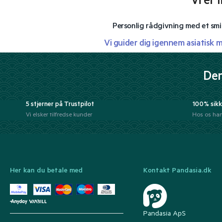
Vi er 
Personlig rådgivning med et smi
Vi guider dig igennem asiatisk 
Der
5 stjerner på Trustpilot
100% sikk
Vi elsker tilfredse kunder
Hos os han
Her kan du betale med
Kontakt Pandasia.dk
Pandasia ApS