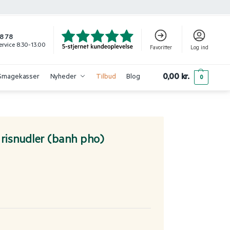
8 78
rvice 8.30-13.00
Favoritter
Log ind
0,00
kr.
Smagekasser
Nyheder
Tilbud
Blog
0
 risnudler (banh pho)