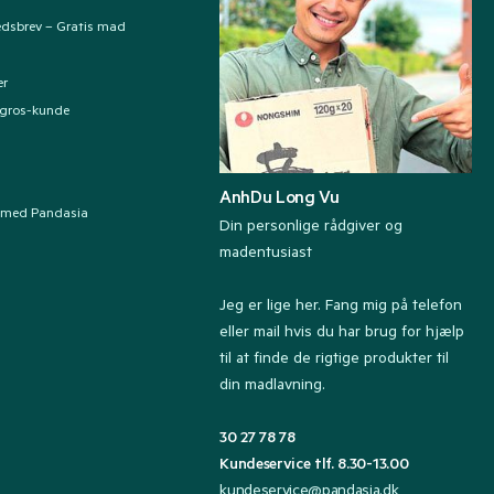
edsbrev – Gratis mad
er
ngros-kunde
AnhDu Long Vu
 med Pandasia
Din personlige rådgiver og
madentusiast
Jeg er lige her. Fang mig på telefon
eller mail hvis du har brug for hjælp
til at finde de rigtige produkter til
din madlavning.
30 27 78 78
Kundeservice tlf. 8.30-13.00
kundeservice@pandasia.dk