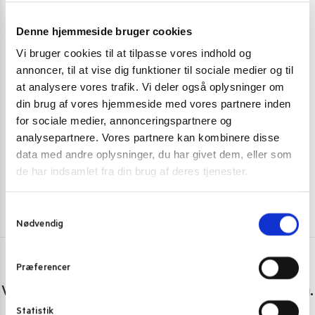
Denne hjemmeside bruger cookies
Vi bruger cookies til at tilpasse vores indhold og
SPISEPINDE
,
SUSHI SPISEPINDE
SPISEPINDE
,
S
annoncer, til at vise dig funktioner til sociale medier og til
Spisepinde Melamin Dragemønster 10 par.
Japanske Spis
at analysere vores trafik. Vi deler også oplysninger om
din brug af vores hjemmeside med vores partnere inden
29,00
kr.
79,00
kr
for sociale medier, annonceringspartnere og
Skriv mig op
analysepartnere. Vores partnere kan kombinere disse
data med andre oplysninger, du har givet dem, eller som
de har indsamlet fra din brug af deres tjenester.
S
Nødvendig
a
m
t
Præferencer
Har du spørgsmål eller brug for hjælp?
y
Vi er lige her. Kundeservice sidder klar til at hjælpe dig.
k
k
Statistik