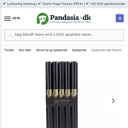
✔ Lynhurtig levering | ✔ Gratis fragt fra kun 399 kr. | ✔ +50.000 glade kunder
0
MENU
Søg
Forside
Non-food
Servering og spisepinde
Spisepinde
Spisepinde Sæt Polymer Glasfiber Round Shape Tokyo Design Studio 5 par
/
/
/
/