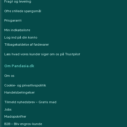
Fragt og levering
Ofte stillede spørgsmål
Prisgaranti
Min indkøbsliste
Log ind på din konto
Tilbagekaldelse af fødevarer
Læs hvad vores kunder siger om os på Trustpilot
Om Pandasia.dk
Om os
Cookie- og privatlivspolitik
Handelsbetingelser
Tilmeld nyhedsbrev – Gratis mad
Jobs
Madopskrifter
B2B – Bliv engros-kunde