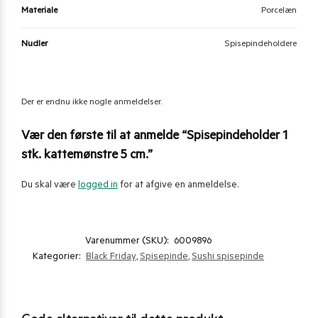
Materiale
Porcelæn
Nudler
Spisepindeholdere
Der er endnu ikke nogle anmeldelser.
Vær den første til at anmelde “Spisepindeholder 1
stk. kattemønstre 5 cm.”
Du skal være
logged in
for at afgive en anmeldelse.
Varenummer (SKU):
6009896
Kategorier:
Black Friday
,
Spisepinde
,
Sushi spisepinde