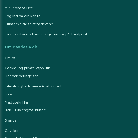
Min indkøbsliste
Log ind på din konto
Tilbagekaldelse af fødevarer
Læs hvad vores kunder siger om os på Trustpilot
Om Pandasia.dk
Om os
Cookie- og privatlivspolitik
Handelsbetingelser
Tilmeld nyhedsbrev – Gratis mad
Jobs
Madopskrifter
B2B – Bliv engros-kunde
Brands
Gavekort