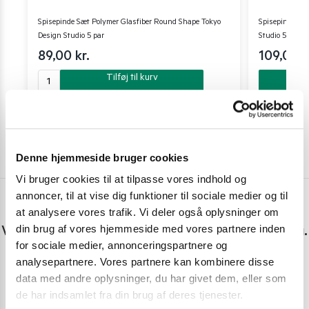
Spisepinde Sæt Polymer Glasfiber Round Shape Tokyo
Spisepinde Sæ
Design Studio 5 par
Studio 5 par
89,00
kr.
109,00
k
Tilføj til kurv
Denne hjemmeside bruger cookies
Vi bruger cookies til at tilpasse vores indhold og
annoncer, til at vise dig funktioner til sociale medier og til
at analysere vores trafik. Vi deler også oplysninger om
Har du spørgsmål eller brug for hjælp?
din brug af vores hjemmeside med vores partnere inden
Vi er lige her. Kundeservice sidder klar til at hjælpe dig.
for sociale medier, annonceringspartnere og
analysepartnere. Vores partnere kan kombinere disse
Personlig rådgivning med et smil
data med andre oplysninger, du har givet dem, eller som
Vi guider dig igennem asiatisk mad
de har indsamlet fra din brug af deres tjenester.
Telefon support