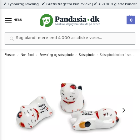
✔ Lynhurtig levering | ✔ Gratis fragt fra kun 399 kr. | ✔ +50.000 glade kunder
0
MENU
Søg
Forside
Non-food
Servering og spisepinde
Spisepinde
Spisepindeholder 1 stk. kattemønstre 5 cm.
/
/
/
/