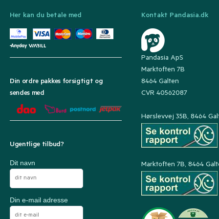
Her kan du betale med
Kontakt Pandasia.dk
Pandasia ApS
Marktoften 7B
8464 Galten
Din ordre pakkes forsigtigt og
CVR 40562087
sendes med
Hørslevvej 35B, 8464 Gal
Ugentlige tilbud?
Dit navn
Marktoften 7B, 8464 Gal
Din e-mail adresse