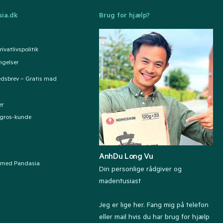
ia.dk
Brug for hjælp?
ivatlivspolitik
ngelser
edsbrev – Gratis mad
er
ngros-kunde
AnhDu Long Vu
 med Pandasia
Din personlige rådgiver og
madentusiast
Jeg er lige her. Fang mig på telefon
eller mail hvis du har brug for hjælp