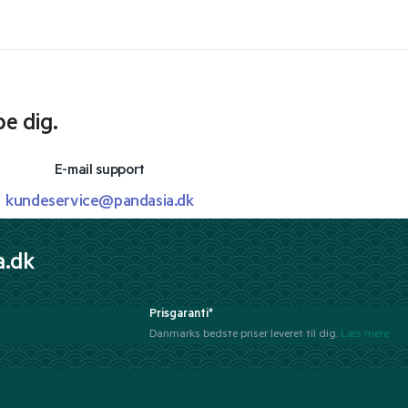
pe dig.
E-mail support
kundeservice@pandasia.dk
a.dk
Prisgaranti*
Danmarks bedste priser leveret til dig.
Læs mere