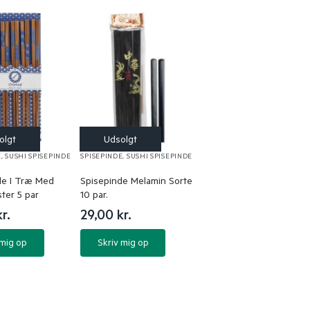
E
,
SUSHI SPISEPINDE
SPISEPINDE
,
SUSHI SPISEPINDE
de I Træ Med
Spisepinde Melamin Sorte
ter 5 par
10 par.
kr.
29,00
kr.
 mig op
Skriv mig op