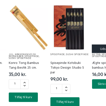
JUL
,
KØKKENKNIVE OG
SPISEPINDE
,
SUSHI SPISEPINDE
NYTÅR
,
SPI
REDSKABER
,
SPISEPINDE
,
SPISEPIND
SUSHI SPISEPINDE
m.
Konro Tong Bambus
Spisepinde Kotobuki
Ægte spi
Tang Bestik 25 cm.
Tokyo Design Studio 5
bambus ly
par
35,00
kr.
16,00
k
99,00
kr.
Skriv
Tilføj til kurv
Tilføj til kurv