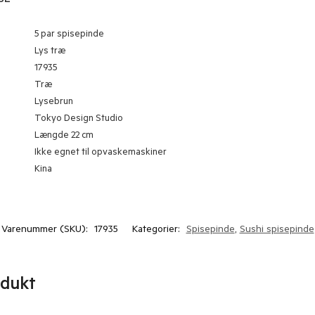
SE
5 par spisepinde
Lys træ
17935
Træ
Lysebrun
Tokyo Design Studio
Længde 22 cm
Ikke egnet til opvaskemaskiner
Kina
Varenummer (SKU):
17935
Kategorier:
Spisepinde
,
Sushi spisepinde
odukt