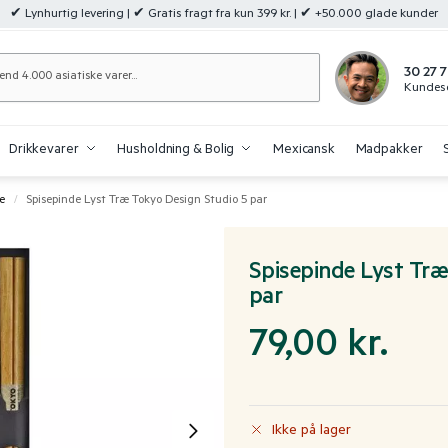
✔ Lynhurtig levering | ✔ Gratis fragt fra kun 399 kr. | ✔ +50.000 glade kunder
Søg
30 27 7
Kundese
Drikkevarer
Husholdning & Bolig
Mexicansk
Madpakker
e
Spisepinde Lyst Træ Tokyo Design Studio 5 par
/
Spisepinde Lyst Træ
par
79,00
kr.
Ikke på lager