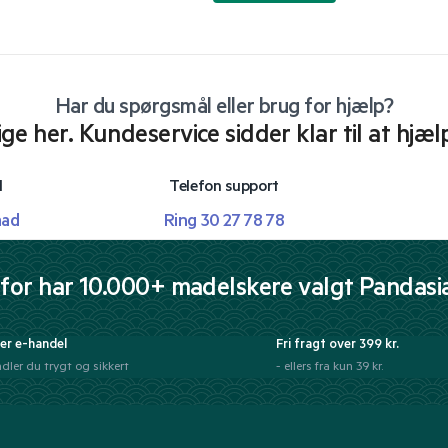
Har du spørgsmål eller brug for hjælp?
lige her. Kundeservice sidder klar til at hjæl
l
Telefon support
mad
Ring 30 27 78 78
for har 10.000+ madelskere valgt Pandasi
er e-handel
Fri fragt over 399 kr.
dler du trygt og sikkert
- ellers fra kun 39 kr.