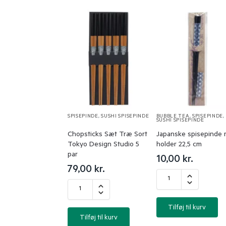
SPISEPINDE
,
SUSHI SPISEPINDE
BUBBLE TEA
,
SPISEPINDE
,
SUSHI SPISEPINDE
Chopsticks Sæt Træ Sort
Japanske spisepinde 
Tokyo Design Studio 5
holder 22,5 cm
par
10,00
kr.
79,00
kr.
Tilføj til kurv
Tilføj til kurv