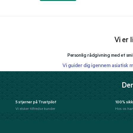
Vi er 
Personlig rådgivning med et smi
Vi guider dig igennem asiatisk 
Der
5 stjerner på Trustpilot
100% sikk
Vi elsker tilfredse kunder
Hos os han