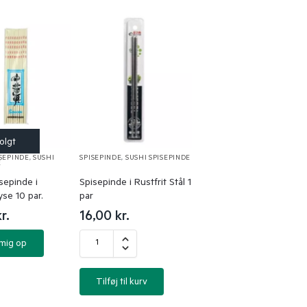
SEPINDE
,
SUSHI
SPISEPINDE
,
SUSHI SPISEPINDE
E
sepinde i
Spisepinde i Rustfrit Stål 1
se 10 par.
par
r.
16,00
kr.
 mig op
Tilføj til kurv