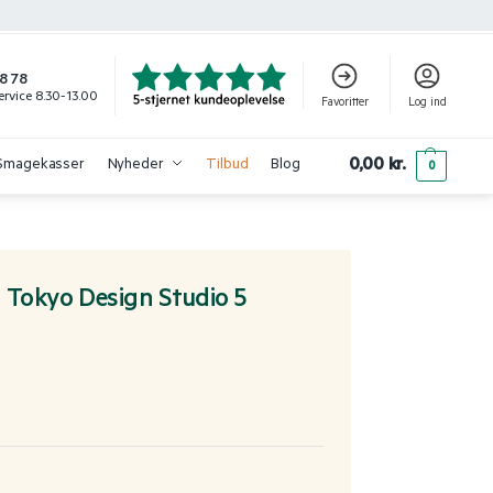
8 78
rvice 8.30-13.00
Favoritter
Log ind
0,00
kr.
Smagekasser
Nyheder
Tilbud
Blog
0
 Tokyo Design Studio 5