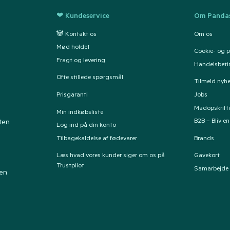
❤ Kundeservice
Om Pandas
🐼 Kontakt os
Om os
Mød holdet
Cookie- og pr
Fragt og levering
Handelsbeti
Ofte stillede spørgsmål
Tilmeld nyh
Prisgaranti
Jobs
Madopskrift
Min indkøbsliste
B2B – Bliv e
ten
Log ind på din konto
Tilbagekaldelse af fødevarer
Brands
Læs hvad vores kunder siger om os på
Gavekort
Trustpilot
Samarbejde
ten