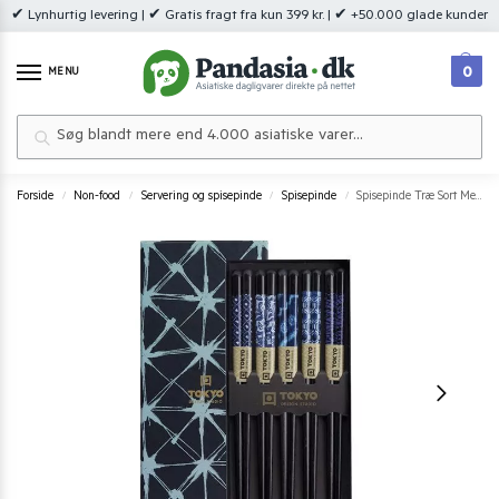
✔ Lynhurtig levering | ✔ Gratis fragt fra kun 399 kr. | ✔ +50.000 glade kunder
0
MENU
Søg
Forside
Non-food
Servering og spisepinde
Spisepinde
Spisepinde Træ Sort Med Blåt Mønster Tokyo Design Studio 5 par
/
/
/
/