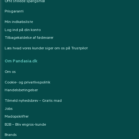
Ofte stillede spørgsmål
Prisgaranti
Min indkøbsliste
Log ind på din konto
Tilbagekaldelse af fødevarer
Læs hvad vores kunder siger om os på Trustpilot
Om Pandasia.dk
Om os
Cookie- og privatlivspolitik
Handelsbetingelser
Tilmeld nyhedsbrev – Gratis mad
Jobs
Madopskrifter
B2B – Bliv engros-kunde
Brands