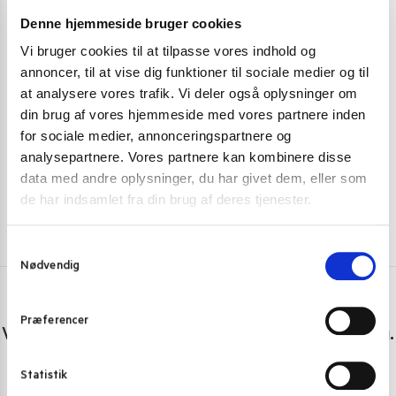
Denne hjemmeside bruger cookies
BLACK FRIDAY
,
SPISEPINDE
,
SUSHI SPISEPINDE
SPISEPINDE
,
S
Vi bruger cookies til at tilpasse vores indhold og
annoncer, til at vise dig funktioner til sociale medier og til
Spisepindeholder 1 stk. kattemønstre 5 cm.
Spisepindehold
at analysere vores trafik. Vi deler også oplysninger om
13,00
kr.
8,00
kr.
din brug af vores hjemmeside med vores partnere inden
for sociale medier, annonceringspartnere og
Skriv mig op
analysepartnere. Vores partnere kan kombinere disse
data med andre oplysninger, du har givet dem, eller som
de har indsamlet fra din brug af deres tjenester.
S
Nødvendig
a
m
t
Har du spørgsmål eller brug for hjælp?
Præferencer
y
Vi er lige her. Kundeservice sidder klar til at hjælpe dig.
k
k
Personlig rådgivning med et smil
Statistik