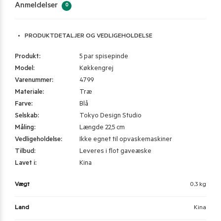
Anmeldelser
0
PRODUKTDETALJER OG VEDLIGEHOLDELSE
Produkt:
5 par spisepinde
Model:
Køkkengrej
Varenummer:
4799
Materiale:
Træ
Farve:
Blå
Selskab:
Tokyo Design Studio
Måling:
Længde 22,5 cm
Vedligeholdelse:
Ikke egnet til opvaskemaskiner
Tilbud:
Leveres i flot gaveæske
Lavet i:
Kina
Vægt
0,3 kg
Land
Kina