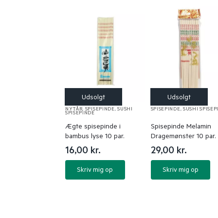
NYTÅR
,
SPISEPINDE
,
SUSHI
SPISEPINDE
,
SUSHI SPISEP
SPISEPINDE
Ægte spisepinde i
Spisepinde Melamin
bambus lyse 10 par.
Dragemønster 10 par.
16,00
kr.
29,00
kr.
Skriv mig op
Skriv mig op