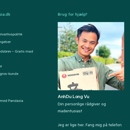
ia.dk
Brug for hjælp?
ivatlivspolitik
ngelser
edsbrev – Gratis mad
er
ngros-kunde
AnhDu Long Vu
 med Pandasia
Din personlige rådgiver og
madentusiast
Jeg er lige her. Fang mig på telefon