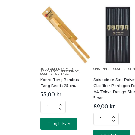
JUL
,
KØKKENKNIVE OG
SPISEPINDE
,
SUSHI SPISEP
REDSKABER
,
SPISEPINDE
,
SUSHI SPISEPINDE
Konro Tong Bambus
Spisepinde Sæt Poly
Tang Bestik 25 cm.
Glasfiber Pentagon F
A4 Tokyo Design Stu
35,00
kr.
5 par
89,00
kr.
Tilføj til kurv