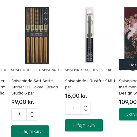
INDE
SPISEPINDE
,
SUSHI SPISEPINDE
SPISEPINDE
,
SUSHI SPISEPINDE
SPISEPIND
mer
Spisepinde Sæt Sorte
Spisepinde i Rustfrit Stål 1
Spisepin
orm
Striber DJ Tokyo Design
par
med møn
dio
Studio 5 par
Design St
16,00
kr.
99,00
kr.
109,0
Skriv
Tilføj til kurv
Tilføj til kurv