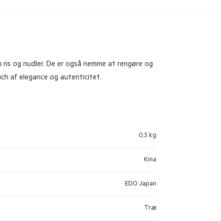
m ris og nudler. De er også nemme at rengøre og
uch af elegance og autenticitet.
0,3 kg
Kina
EDO Japan
Træ