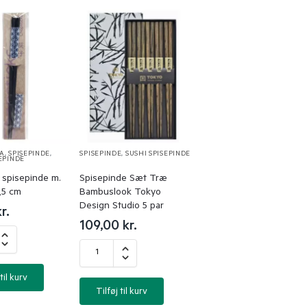
EA
,
SPISEPINDE
,
SPISEPINDE
,
SUSHI SPISEPINDE
SEPINDE
 spisepinde m.
Spisepinde Sæt Træ
,5 cm
Bambuslook Tokyo
Design Studio 5 par
r.
109,00
kr.
til kurv
Tilføj til kurv