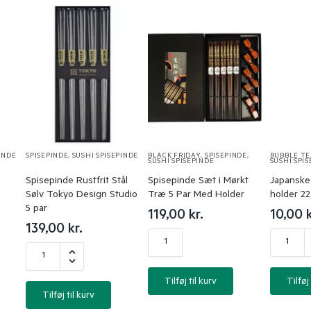
INDE
SPISEPINDE
,
SUSHI SPISEPINDE
BLACK FRIDAY
,
SPISEPINDE
,
BUBBLE T
SUSHI SPISEPINDE
SUSHI SPI
Spisepinde Rustfrit Stål
Spisepinde Sæt i Mørkt
Japanske
Sølv Tokyo Design Studio
Træ 5 Par Med Holder
holder 22
5 par
119,00
kr.
10,00
k
139,00
kr.
Tilføj til kurv
Tilføj 
Tilføj til kurv