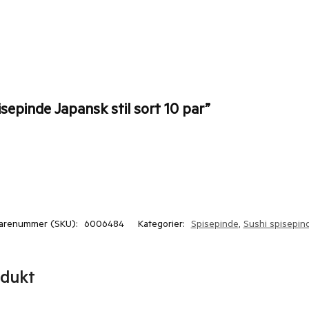
sepinde Japansk stil sort 10 par”
arenummer (SKU):
6006484
Kategorier:
Spisepinde
,
Sushi spisepin
odukt