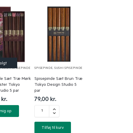
E
,
SUSHI SPISEPINDE
SPISEPINDE
,
SUSHI SPISEPINDE
de Sæt Træ Mørk
Spisepinde Sæt Brun Træ
ster Tokyo
Tokyo Design Studio 5
udio 5 par
par
0
kr.
79,00
kr.
 mig op
Tilføj til kurv