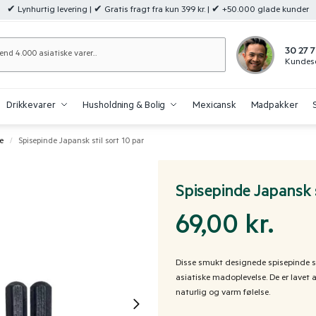
✔ Lynhurtig levering | ✔ Gratis fragt fra kun 399 kr. | ✔ +50.000 glade kunder
Søg
30 27 7
Kundese
Drikkevarer
Husholdning & Bolig
Mexicansk
Madpakker
e
Spisepinde Japansk stil sort 10 par
/
Spisepinde Japansk s
69,00
kr.
Disse smukt designede spisepinde sort
asiatiske madoplevelse. De er lavet a
naturlig og varm følelse.