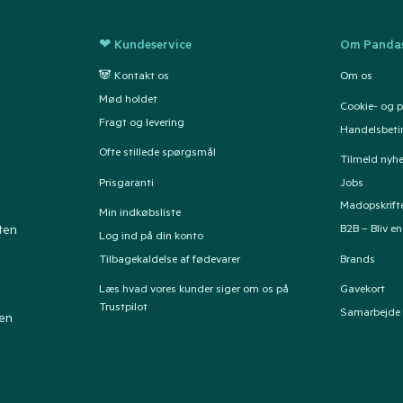
❤ Kundeservice
Om Pandas
🐼 Kontakt os
Om os
Mød holdet
Cookie- og pr
Fragt og levering
Handelsbeti
Ofte stillede spørgsmål
Tilmeld nyh
Prisgaranti
Jobs
Madopskrift
Min indkøbsliste
B2B – Bliv e
ten
Log ind på din konto
Tilbagekaldelse af fødevarer
Brands
Læs hvad vores kunder siger om os på
Gavekort
Trustpilot
Samarbejde
ten