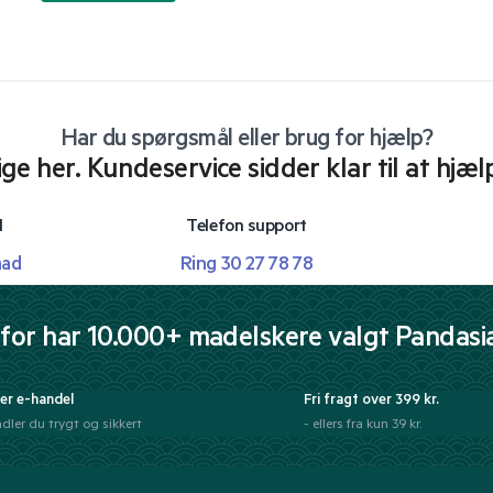
Har du spørgsmål eller brug for hjælp?
lige her. Kundeservice sidder klar til at hjæl
l
Telefon support
mad
Ring 30 27 78 78
for har 10.000+ madelskere valgt Pandasi
er e-handel
Fri fragt over 399 kr.
dler du trygt og sikkert
- ellers fra kun 39 kr.