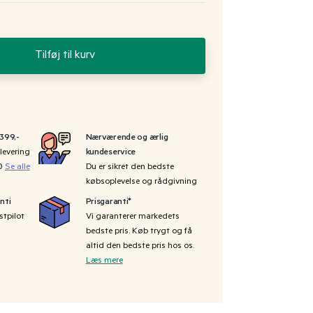
Tilføj til kurv
 399,-
Nærværende og ærlig
levering
kundeservice
00
Se alle
Du er sikret den bedste
købsoplevelse og rådgivning
nti
Prisgaranti*
stpilot
Vi garanterer markedets
bedste pris. Køb trygt og få
altid den bedste pris hos os.
Læs mere