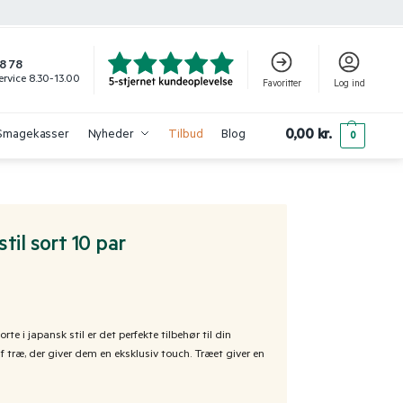
8 78
rvice 8.30-13.00
Favoritter
Log ind
0,00
kr.
Smagekasser
Nyheder
Tilbud
Blog
0
til sort 10 par
e i japansk stil er det perfekte tilbehør til din
f træ, der giver dem en eksklusiv touch. Træet giver en