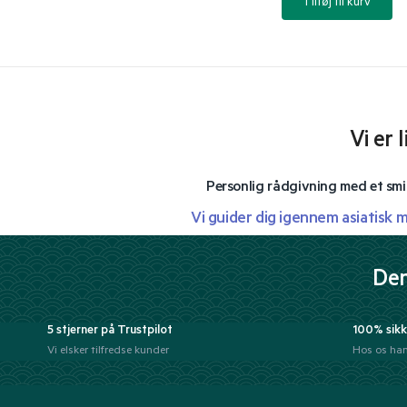
Tilføj til kurv
Vi er 
Personlig rådgivning med et smi
Vi guider dig igennem asiatisk 
Der
5 stjerner på Trustpilot
100% sikk
Vi elsker tilfredse kunder
Hos os han