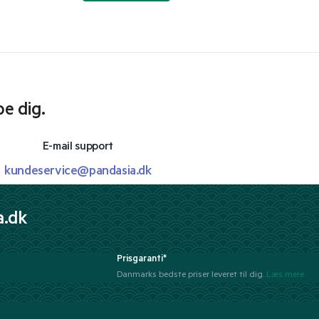
pe dig.
E-mail support
kundeservice@pandasia.dk
a.dk
Prisgaranti*
Danmarks bedste priser leveret til dig.
Læs mere