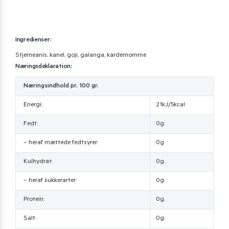
Ingredienser:
Stjerneanis, kanel, goji, galanga, kardemomme
Næringsdeklaration:
Næringsindhold pr. 100 gr.
Energi:
21kJ/5kcal
Fedt:
0g.
– heraf mættede fedtsyrer:
0g
Kulhydrat:
0g.
– heraf sukkerarter:
0g.
Protein:
0g.
Salt:
0g.