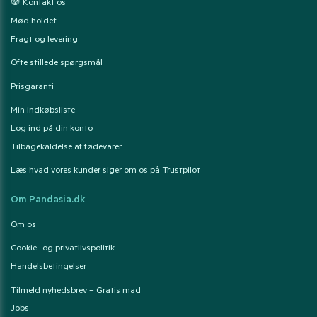
🐼 Kontakt os
Mød holdet
Fragt og levering
Ofte stillede spørgsmål
Prisgaranti
Min indkøbsliste
Log ind på din konto
Tilbagekaldelse af fødevarer
Læs hvad vores kunder siger om os på Trustpilot
Om Pandasia.dk
Om os
Cookie- og privatlivspolitik
Handelsbetingelser
Tilmeld nyhedsbrev – Gratis mad
Jobs