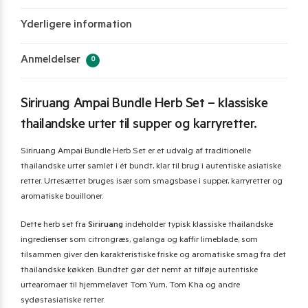
Yderligere information
Anmeldelser
0
Siriruang Ampai Bundle Herb Set – klassiske
thailandske urter til supper og karryretter.
Siriruang Ampai Bundle Herb Set er et udvalg af traditionelle
thailandske urter samlet i ét bundt, klar til brug i autentiske asiatiske
retter. Urtesættet bruges især som smagsbase i supper, karryretter og
aromatiske bouilloner.
Dette herb set fra
Siriruang
indeholder typisk klassiske thailandske
ingredienser som citrongræs, galanga og kaffir limeblade, som
tilsammen giver den karakteristiske friske og aromatiske smag fra det
thailandske køkken. Bundtet gør det nemt at tilføje autentiske
urtearomaer til hjemmelavet Tom Yum, Tom Kha og andre
sydøstasiatiske retter.