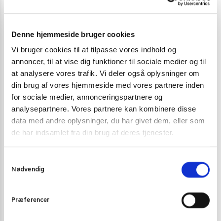
Varenummer (SKU):
T05072
Kategorier:
Krydderier
,
Krydderier
,
Suppe og baser
Denne hjemmeside bruger cookies
Vi bruger cookies til at tilpasse vores indhold og
annoncer, til at vise dig funktioner til sociale medier og til
Gode alternativer til dette produkt
at analysere vores trafik. Vi deler også oplysninger om
din brug af vores hjemmeside med vores partnere inden
for sociale medier, annonceringspartnere og
analysepartnere. Vores partnere kan kombinere disse
data med andre oplysninger, du har givet dem, eller som
de har indsamlet fra din brug af deres tjenester.
S
Nødvendig
a
m
t
Præferencer
y
k