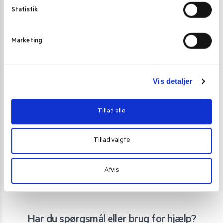
k
Statistik
e
v
Marketing
a
l
KRYDDERIER
,
KRYDDERIER
KRYDDERIER
,
g
Vis detaljer
TRS kanelstænger dalchini 50 g
TRS Nellike he
12,00
kr.
20,00
kr
Tillad alle
Tilføj til kurv
Tillad valgte
Afvis
Har du spørgsmål eller brug for hjælp?