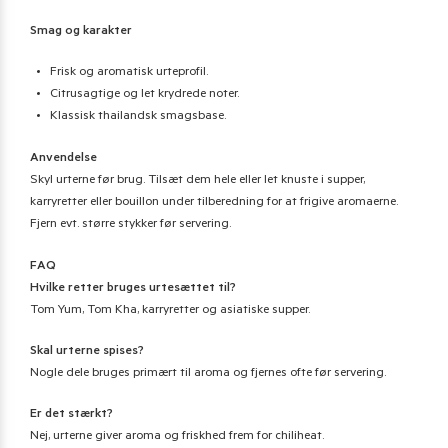
Smag og karakter
Frisk og aromatisk urteprofil.
Citrusagtige og let krydrede noter.
Klassisk thailandsk smagsbase.
Anvendelse
Skyl urterne før brug. Tilsæt dem hele eller let knuste i supper,
karryretter eller bouillon under tilberedning for at frigive aromaerne.
Fjern evt. større stykker før servering.
FAQ
Hvilke retter bruges urtesættet til?
Tom Yum, Tom Kha, karryretter og asiatiske supper.
Skal urterne spises?
Nogle dele bruges primært til aroma og fjernes ofte før servering.
Er det stærkt?
Nej, urterne giver aroma og friskhed frem for chiliheat.