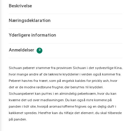
Beskrivelse
Næringsdeklaration
Yderligere information
Anmeldelser
0
Sichuan peberet stammer fra provinsen Sichuan i det sydvestlige Kina,
hvor mange andre af de lækreste krydderier i verden også kommer fra.
Peberet høstes fra træet, som på engelsk kaldes for prickly ash, hvor
det er de modne rødbrune frugter, der benyttes til krydderi.
Sichuanpeberet kan puttes i en almindelig peberkværn, hvor du kan
kværne det ud over madlavningen. Du kan også riste kornene på
panden i lidt olie, hvorpå aromastofferne frigives og en dejlig duft i
køkkenet spredes. Herefter kan du tilføje det element, du skal tilberede
på panden.