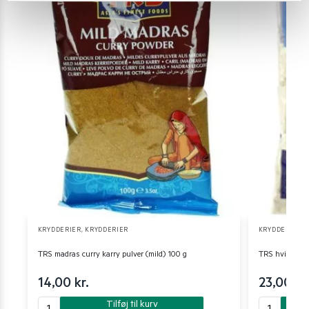
KRYDDERIER
,
KRYDDERIER
KRYDDERIER
,
TRS madras curry karry pulver (mild) 100 g
TRS hvidløgsp
14,00
kr.
23,00
kr
Tilføj til kurv