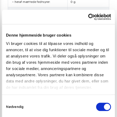
– heraf mættede fedtsyrer:
0 g.
Kulhydrat:
64,5 g.
– heraf sukkerarter:
0 g.
Protein:
12,3 g.
Denne hjemmeside bruger cookies
Salt:
1,26 g.
Vi bruger cookies til at tilpasse vores indhold og
annoncer, til at vise dig funktioner til sociale medier og til
at analysere vores trafik. Vi deler også oplysninger om
din brug af vores hjemmeside med vores partnere inden
Vægt
0,255 kg
for sociale medier, annonceringspartnere og
analysepartnere. Vores partnere kan kombinere disse
Land
Kina
data med andre oplysninger, du har givet dem, eller som
de har indsamlet fra din brug af deres tjenester.
Nudler
Peber
S
Chili styrke
Styrke 1 – Venligt bid i tungen
Nødvendig
a
m