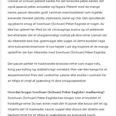
Udover at sichuan peberet kaldes for det kinesiske peber, kaldes det
også japansk peber, anispeber og fagara. Peberet med de mange
navne, passer desuden godt sammen med krydderier som ingefær,
koriander, fennikel, persille, stjerneanis, kanel og chili. Den sprudlende
og pikante smag af Szechuan (Sichuan) Peber Eaglobe er noget, du
ikke har oplevet før. Med sin let citronagtige aroma og sit prikkende
bid efterlader det et uforglemmeligt indtryk på dine retter. Uanset om
du tilbereder kød, fisk, grøntsager eller suppe, vil dette krydderi tage
dine kulinariske kreationer til nye højder. Lad dig inspirere af de mange
opskrifter, der kan tilberedes med Szechuan (Sichuan) Peber Eaglobe.
Det passer perfekt til traditionelle kinesiske retter som mapo tofu,
kung pao kylling og dobbeltstegt svinekød. Men vær ikke bange for at
eksperimentere! Prøv det i wokretter, salater eller endda i cocktails for
at tilføje et strejf af spænding til dine smagsoplevelser.
Hvordan bruges Szechuan (Sichuan) Peber Eaglobe i madlavning?
Szechuan (Sichuan) Peber Eaglobe kan bruges som et krydderi til
forskellige retter. Du kan enten male det til pulver eller knuse det let og
tilsætte det til marinader, saucer, supper eller drysse det direkte over
færdige retter for at tilføje et spændende og aromatisk touch.