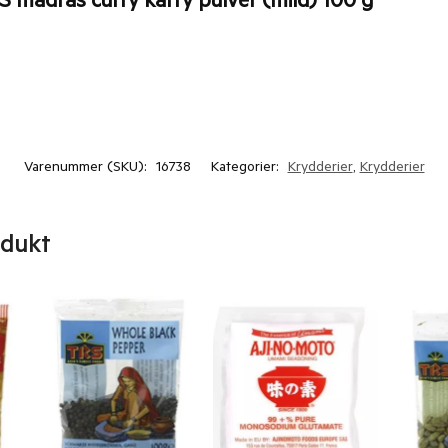
S madras curry karry pulver (mild) 100 g”
Varenummer (SKU):
16738
Kategorier:
Krydderier
,
Krydderier
odukt