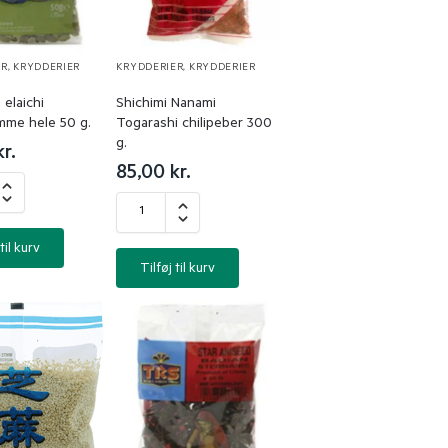
ER
,
KRYDDERIER
KRYDDERIER
,
KRYDDERIER
elaichi
Shichimi Nanami
me hele 50 g.
Togarashi chilipeber 300
g.
kr.
85,00
kr.
til kurv
Tilføj til kurv