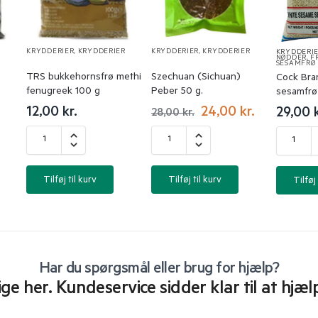
R
KRYDDERIER
,
KRYDDERIER
KRYDDERIER
,
KRYDDERIER
KRYDDERI
NØDDER, F
SESAMFRØ
TRS bukkehornsfrø methi
Szechuan (Sichuan)
Cock Bra
fenugreek 100 g
Peber 50 g.
sesamfrø
12,00
kr.
24,00
kr.
29,00
28,00
kr.
Tilføj til kurv
Tilføj til kurv
Tilføj 
Har du spørgsmål eller brug for hjælp?
lige her. Kundeservice sidder klar til at hjæl