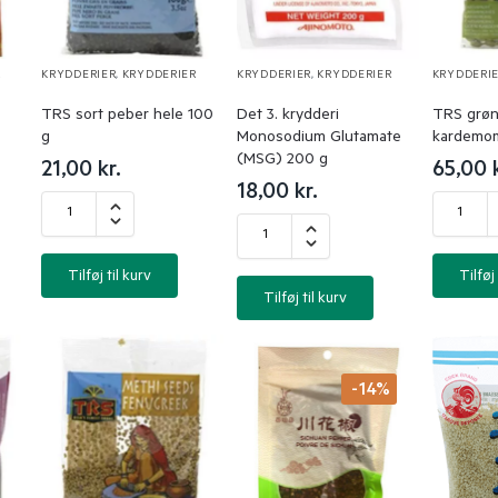
R
KRYDDERIER
,
KRYDDERIER
KRYDDERIER
,
KRYDDERIER
KRYDDERI
TRS sort peber hele 100
Det 3. krydderi
TRS grøn 
g
Monosodium Glutamate
kardemom
(MSG) 200 g
21,00
kr.
65,00
18,00
kr.
Tilføj til kurv
Tilføj 
Tilføj til kurv
-14%