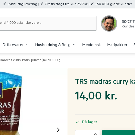
✔ Lynhurtig levering | ✔ Gratis fragt fra kun 399 kr. | ✔ +50.000 glade kunder
Søg
30 27 7
Kundese
Drikkevarer
Husholdning & Bolig
Mexicansk
Madpakker
madras curry karry pulver (mild) 100 g
TRS madras curry ka
14,00
kr.
På lager