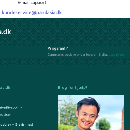
E-mail support
kundeservice@pandasia.dk
a.dk
Prisgaranti*
Danmarks bedste priser leveret til dig.
Læs mere
ia.dk
Brug for hjælp?
ivatlivspolitik
ngelser
edsbrev – Gratis mad