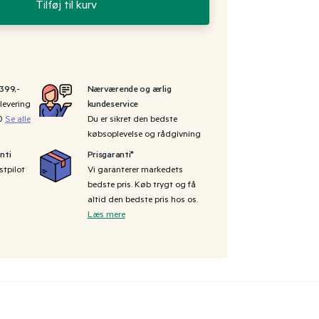
Tilføj til kurv
 399,-
Nærværende og ærlig
levering
kundeservice
00
Se alle
Du er sikret den bedste
købsoplevelse og rådgivning
nti
Prisgaranti*
stpilot
Vi garanterer markedets
bedste pris. Køb trygt og få
altid den bedste pris hos os.
Læs mere