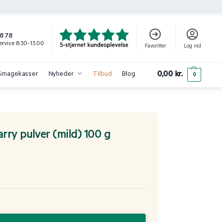
8 78
rvice 8.30-13.00
Favoritter
Log ind
0,00
kr.
Smagekasser
Nyheder
Tilbud
Blog
0
rry pulver (mild) 100 g