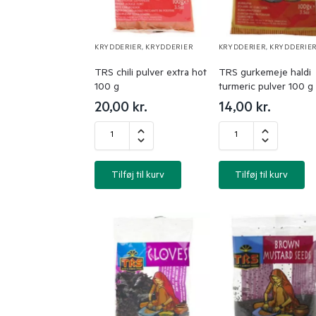
KRYDDERIER
,
KRYDDERIER
KRYDDERIER
,
KRYDDERIE
TRS chili pulver extra hot
TRS gurkemeje haldi
100 g
turmeric pulver 100 g
20,00
kr.
14,00
kr.
Tilføj til kurv
Tilføj til kurv