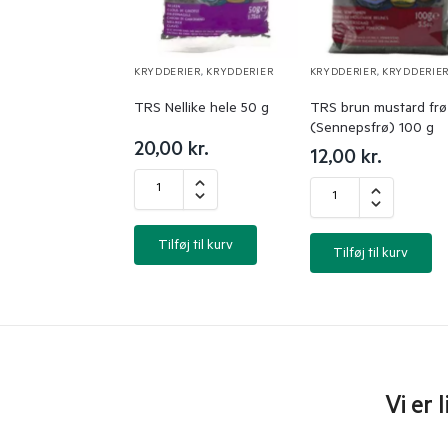
KRYDDERIER
,
KRYDDERIER
KRYDDERIER
,
KRYDDERIE
TRS Nellike hele 50 g
TRS brun mustard frø
(Sennepsfrø) 100 g
20,00
kr.
12,00
kr.
Tilføj til kurv
Tilføj til kurv
Vi er 