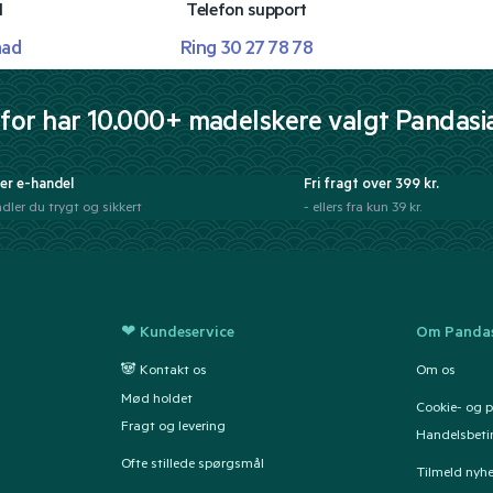
l
Telefon support
mad
Ring 30 27 78 78
for har 10.000+ madelskere valgt Pandasi
er e-handel
Fri fragt over 399 kr.
dler du trygt og sikkert
- ellers fra kun 39 kr.
❤ Kundeservice
Om Pandas
🐼 Kontakt os
Om os
Mød holdet
Cookie- og pr
Fragt og levering
Handelsbeti
Ofte stillede spørgsmål
Tilmeld nyh