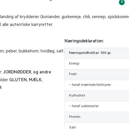
0
nding af krydderier (koriander, gurkemeje, chili, sennep, spidskomme
l alle autentiske karryretter.
Næringsdeklaration:
n, peber, bukkehorn, hvidløg, salt,
Næringsindhold pr. 100 gr.
Energi:
r:
JORDNØDDER, og andre
Fedt:
older
GLUTEN, MÆLK,
– heraf mættede fedtsyrer:
R
Kulhydrat:
– heraf sukkerarter:
Protein:
Salt: