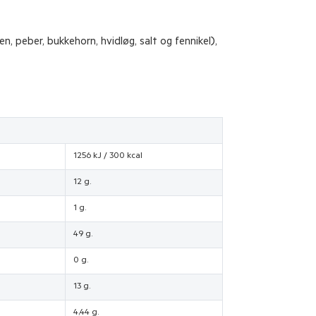
n, peber, bukkehorn, hvidløg, salt og fennikel),
1256 kJ / 300 kcal
12 g.
1 g.
49 g.
0 g.
13 g.
4,44 g.