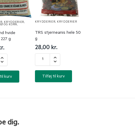
KRYDDERIER
,
KRYDDERIER
ER
,
KRYDDERIER
,
RØ OG KORN
,
TRS stjerneanis hele 50
nd hvide
g
 227 g
28,00
kr.
kr.
Tilføj til kurv
til kurv
pe dig.