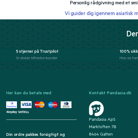
Personlig rådgivning med et smi
Vi guider dig igennem asiatisk 
Der
5 stjerner på Trustpilot
100% sikk
Vi elsker tilfredse kunder
Hos os han
Her kan du betale med
Kontakt Pandasia.dk
Pandasia ApS
Marktoften 7B
8464 Galten
Din ordre pakkes forsigtigt og