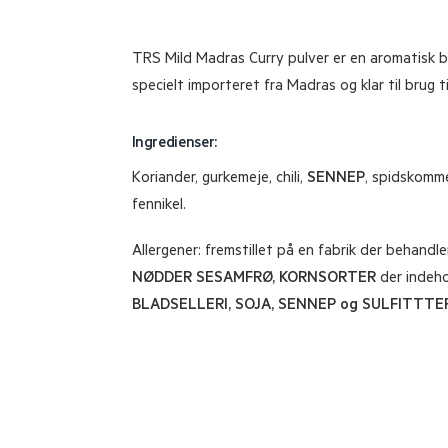
TRS Mild Madras Curry pulver er en aromatisk bla
specielt importeret fra Madras og klar til brug ti
Ingredienser:
Koriander, gurkemeje, chili,
SENNEP
, spidskomme
fennikel.
Allergener: fremstillet på en fabrik der behandle
NØDDER SESAMFRØ, KORNSORTER
der indeh
BLADSELLERI, SOJA, SENNEP og SULFITTTE