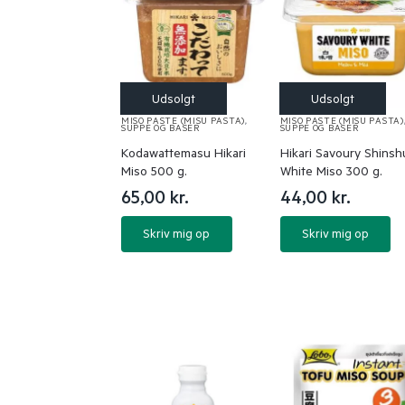
MISO PASTE (MISU PASTA)
,
MISO PASTE (MISU PASTA)
SUPPE OG BASER
SUPPE OG BASER
Kodawattemasu Hikari
Hikari Savoury Shinsh
Miso 500 g.
White Miso 300 g.
65,00
kr.
44,00
kr.
Skriv mig op
Skriv mig op