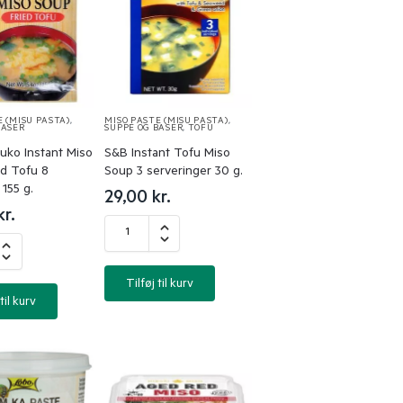
E (MISU PASTA)
,
MISO PASTE (MISU PASTA)
,
BASER
SUPPE OG BASER
,
TOFU
juko Instant Miso
S&B Instant Tofu Miso
ed Tofu 8
Soup 3 serveringer 30 g.
 155 g.
29,00
kr.
kr.
Tilføj til kurv
til kurv