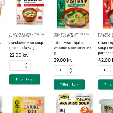
,
MISO PASTE (MISU PASTA)
,
MISO PASTE (MISU PASTA)
,
MISO PAST
SUPPE OG BASER
SUPPE OG BASER
SUPPE OG 
u
Marukome Miso Soup
Hikari Miso Enjuku
Hikari En
Paste Tofu 57 g.
Wakame 8 portioner 153
Soup Fri
g.
portioner
22,00
kr.
39,00
kr.
42,00
Tilføj til kurv
Tilføj til kurv
Tilføj 