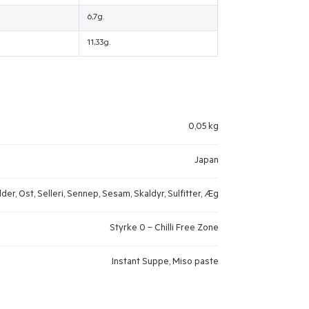
6,7g.
11,33g.
0,05 kg
Japan
er, Ost, Selleri, Sennep, Sesam, Skaldyr, Sulfitter, Æg
Styrke 0 – Chilli Free Zone
Instant Suppe, Miso paste