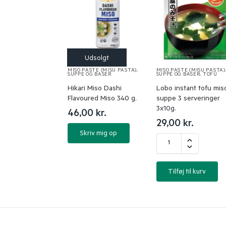
MISO PASTE (MISU PASTA)
,
MISO PASTE (MISU PASTA)
SUPPE OG BASER
SUPPE OG BASER
,
TOFU
Hikari Miso Dashi
Lobo instant tofu mis
Flavoured Miso 340 g.
suppe 3 serveringer
3x10g.
46,00
kr.
29,00
kr.
Skriv mig op
Tilføj til kurv