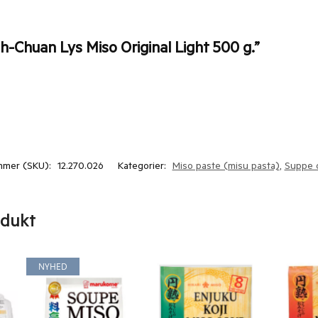
ih-Chuan Lys Miso Original Light 500 g.”
mmer (SKU):
12.270.026
Kategorier:
Miso paste (misu pasta)
,
Suppe 
odukt
NYHED