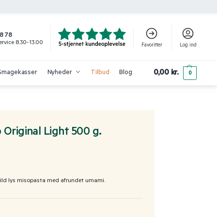
8 78
rvice 8.30-13.00
Favoritter
Log ind
0,00
kr.
Smagekasser
Nyheder
Tilbud
Blog
0
 Original Light 500 g.
mild lys misopasta med afrundet umami.