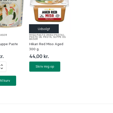
BASER
MISO PASTE (MISU PASTA)
,
PASTE OG PASTA
,
SUPPE OG
BASER
uppe Paste
Hikari Red Miso Aged
300 g.
kr.
44,00
kr.
Skriv mig op
til kurv