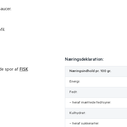
saucer.
il.
Næringsdeklaration:
lde spor af
FISK
Næringsindhold pr. 100 gr.
Energi:
Fedt:
– heraf mættede fedtsyrer:
Kulhydrat:
– heraf sukkerarter: