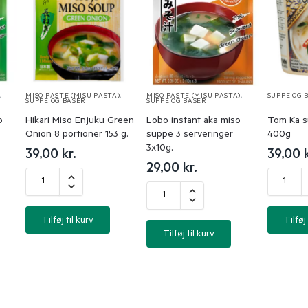
,
MISO PASTE (MISU PASTA)
,
MISO PASTE (MISU PASTA)
,
SUPPE OG 
SUPPE OG BASER
SUPPE OG BASER
o
Hikari Miso Enjuku Green
Lobo instant aka miso
Tom Ka s
Onion 8 portioner 153 g.
suppe 3 serveringer
400g
3x10g.
39,00
kr.
39,00
29,00
kr.
Tilføj til kurv
Tilføj 
Tilføj til kurv