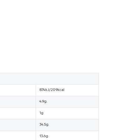
874kJ/209kcal
4,9g.
1g
34,5g.
13,6g.