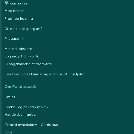
🐼 Kontakt os
Mød holdet
Fragt og levering
Ofte stillede spørgsmål
Prisgaranti
Min indkøbsliste
Log ind på din konto
Tilbagekaldelse af fødevarer
Læs hvad vores kunder siger om os på Trustpilot
Om Pandasia.dk
Om os
Cookie- og privatlivspolitik
Handelsbetingelser
Tilmeld nyhedsbrev – Gratis mad
Jobs