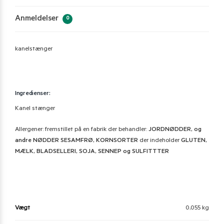
Anmeldelser
0
kanelstænger
Ingredienser:
Kanel stænger
Allergener: fremstillet på en fabrik der behandler:
JORDNØDDER, og
andre NØDDER SESAMFRØ, KORNSORTER
der indeholder
GLUTEN,
MÆLK, BLADSELLERI, SOJA, SENNEP og SULFITTTER
Vægt
0,055 kg