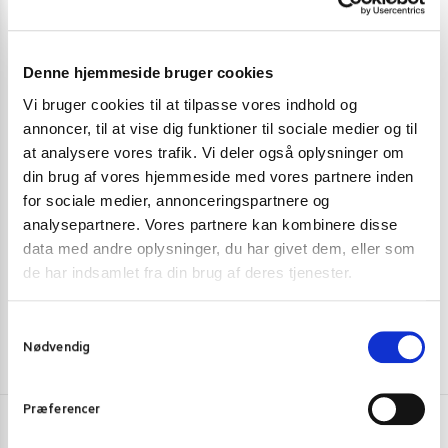
Denne hjemmeside bruger cookies
Vi bruger cookies til at tilpasse vores indhold og
annoncer, til at vise dig funktioner til sociale medier og til
KRYDDERIER
,
KRYDDERIER
,
KRYDDERIER
,
NØDDER, FRØ OG KORN
,
SESAMFRØ
at analysere vores trafik. Vi deler også oplysninger om
TRS Paprika p
din brug af vores hjemmeside med vores partnere inden
Cock Brand sorte sesamfrø 227 g
for sociale medier, annonceringspartnere og
18,00
kr.
29,00
kr.
analysepartnere. Vores partnere kan kombinere disse
data med andre oplysninger, du har givet dem, eller som
Tilføj til kurv
de har indsamlet fra din brug af deres tjenester.
S
Nødvendig
a
m
t
Præferencer
y
k