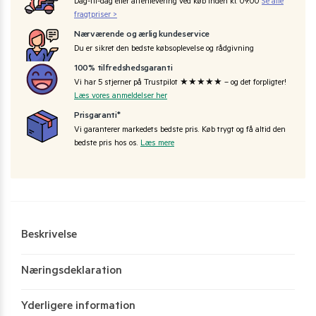
Dag-til-dag eller aftenlevering ved køb inden kl. 09:00
Se alle
fragtpriser >
Nærværende og ærlig kundeservice
Du er sikret den bedste købsoplevelse og rådgivning
100% tilfredshedsgaranti
Vi har 5 stjerner på Trustpilot ★★★★★ – og det forpligter!
Læs vores anmeldelser her
Prisgaranti*
Vi garanterer markedets bedste pris. Køb trygt og få altid den
bedste pris hos os.
Læs mere
Beskrivelse
Næringsdeklaration
Yderligere information