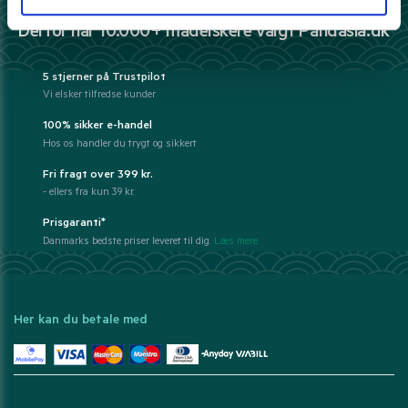
Derfor har 10.000+ madelskere valgt Pandasia.dk
5 stjerner på Trustpilot
Vi elsker tilfredse kunder
100% sikker e-handel
Hos os handler du trygt og sikkert
Fri fragt over 399 kr.
- ellers fra kun 39 kr.
Prisgaranti*
Danmarks bedste priser leveret til dig.
Læs mere
Her kan du betale med