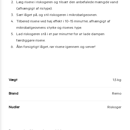
Læg risene i riskogeren og tilsæt den anbefalede mængde vand
(afhængigt af ristype).
Sæt låget på, og stil riskogeren i mikrobølgeovnen.
Tilbered risene ved høj effekt i 10-15 minutter, afhængigt af
mikrobølgeovnens styrke og risenes type.
Lad riskogeren stå i et par minutter for at lade dampen
færdiggøre risene.
Åbn forsigtigt låget, rør risene igennem og server!
Vægt
1,5 kg
Brand
Remo
Nudler
Riskoger