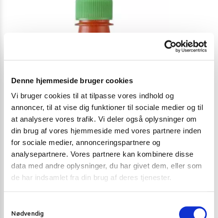
Denne hjemmeside bruger cookies
Vi bruger cookies til at tilpasse vores indhold og
annoncer, til at vise dig funktioner til sociale medier og til
at analysere vores trafik. Vi deler også oplysninger om
din brug af vores hjemmeside med vores partnere inden
for sociale medier, annonceringspartnere og
analysepartnere. Vores partnere kan kombinere disse
SRIRACHA CHILISAUCE OG ANDRE CHILI SAUCER
WOK, GRILL OG
data med andre oplysninger, du har givet dem, eller som
Sriracha Chili Sauce original 200ml
HOT WOK Vind
de har indsamlet fra din brug af deres tjenester.
24,00
kr.
199,00
k
S
Skriv mig op
Nødvendig
a