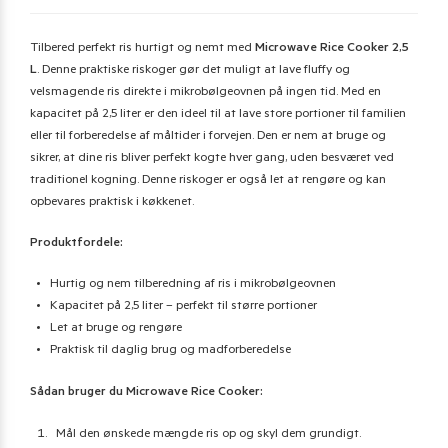
Tilbered perfekt ris hurtigt og nemt med
Microwave Rice Cooker 2,5
L
. Denne praktiske riskoger gør det muligt at lave fluffy og
velsmagende ris direkte i mikrobølgeovnen på ingen tid. Med en
kapacitet på 2,5 liter er den ideel til at lave store portioner til familien
eller til forberedelse af måltider i forvejen. Den er nem at bruge og
sikrer, at dine ris bliver perfekt kogte hver gang, uden besværet ved
traditionel kogning. Denne riskoger er også let at rengøre og kan
opbevares praktisk i køkkenet.
Produktfordele:
Hurtig og nem tilberedning af ris i mikrobølgeovnen
Kapacitet på 2,5 liter – perfekt til større portioner
Let at bruge og rengøre
Praktisk til daglig brug og madforberedelse
Sådan bruger du Microwave Rice Cooker:
Mål den ønskede mængde ris op og skyl dem grundigt.