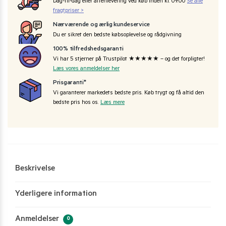
Dag-til-dag eller aftenlevering ved køb inden kl. 09:00
Se alle
fragtpriser >
Nærværende og ærlig kundeservice
Du er sikret den bedste købsoplevelse og rådgivning
100% tilfredshedsgaranti
Vi har 5 stjerner på Trustpilot ★★★★★ – og det forpligter!
Læs vores anmeldelser her
Prisgaranti*
Vi garanterer markedets bedste pris. Køb trygt og få altid den
bedste pris hos os.
Læs mere
Beskrivelse
Yderligere information
Anmeldelser
0