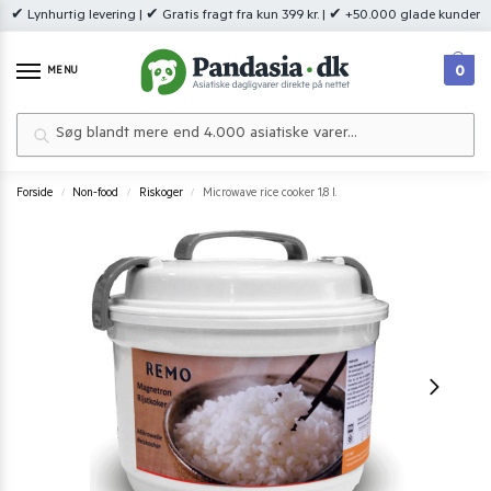
✔ Lynhurtig levering | ✔ Gratis fragt fra kun 399 kr. | ✔ +50.000 glade kunder
0
MENU
Søg
Forside
Non-food
Riskoger
Microwave rice cooker 1,8 l.
/
/
/