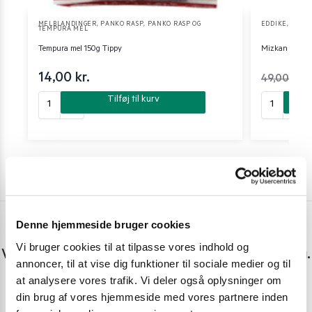
MELBLANDINGER
,
PANKO RASP
,
PANKO RASP OG
EDDIKE
,
SUSHI
TEMPURA MEL
Tempura mel 150g Tippy
Mizkan risedd
14,00
kr.
49,00
kr.
Tilføj til kurv
Denne hjemmeside bruger cookies
Har du spørgsmål eller brug for hjælp?
Vi bruger cookies til at tilpasse vores indhold og
Vi er lige her. Kundeservice sidder klar til at hjælpe dig.
annoncer, til at vise dig funktioner til sociale medier og til
at analysere vores trafik. Vi deler også oplysninger om
Personlig rådgivning med et smil
din brug af vores hjemmeside med vores partnere inden