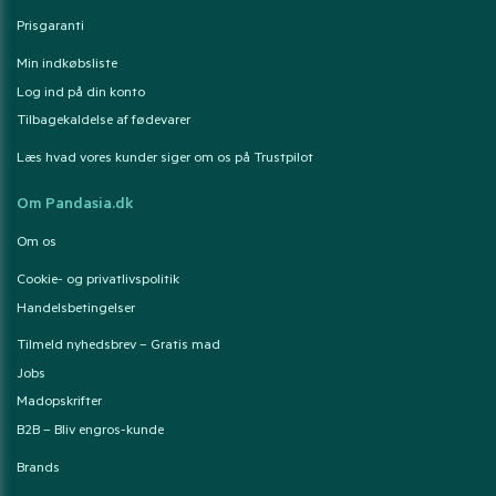
Prisgaranti
Min indkøbsliste
Log ind på din konto
Tilbagekaldelse af fødevarer
Læs hvad vores kunder siger om os på Trustpilot
Om Pandasia.dk
Om os
Cookie- og privatlivspolitik
Handelsbetingelser
Tilmeld nyhedsbrev – Gratis mad
Jobs
Madopskrifter
B2B – Bliv engros-kunde
Brands