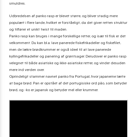
smuldres.
Udbredelsen af panko rasp er blevet større, og bliver stadig mere
populært i flere lande, hvilket er forståeligt, da det giver retten struktur
og tilfører et unikt twist til maden.
Panko rasp kan bruges i mange forskellige retter, og især til fisk er det
velkomment. Du kan bl.a. lave panerede fiskefrikadeller og fiskefilet,
men de lækre brødkrummer er også ideel til at lave panerede
kyllingefrikadeller og panering af grøntsager. Derudover er panko rasp
velegnet til både asiatiske og ikke-asiatiske retter, og vinder desuden
mere ind verden over.
Oprindeligt stammer navnet panko fra Portugal, hvor japanerne lærte
at bage brød. Pan er opstået af det portugisiske ord pão, som betyder
brød, og -ko er japansk og betyder mel eller krummer.