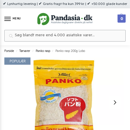
✔ Lynhurtig levering | ✔ Gratis fragt fra kun 399 kr. | ✔ +50.000 glade kunder
0
MENU
Søg
Forside
Tørvarer
Panko rasp
Panko rasp 200g Lobo
/
/
/
POPULÆR