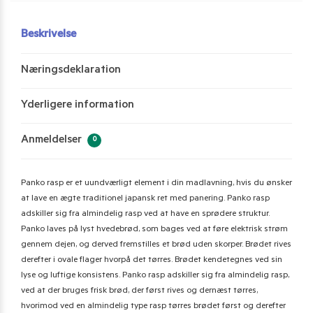
Beskrivelse
Næringsdeklaration
Yderligere information
Anmeldelser
0
Panko rasp er et uundværligt element i din madlavning, hvis du ønsker
at lave en ægte traditionel japansk ret med panering. Panko rasp
adskiller sig fra almindelig rasp ved at have en sprødere struktur.
Panko laves på lyst hvedebrød, som bages ved at føre elektrisk strøm
gennem dejen, og derved fremstilles et brød uden skorper. Brødet rives
derefter i ovale flager hvorpå det tørres. Brødet kendetegnes ved sin
lyse og luftige konsistens. Panko rasp adskiller sig fra almindelig rasp,
ved at der bruges frisk brød, der først rives og dernæst tørres,
hvorimod ved en almindelig type rasp tørres brødet først og derefter