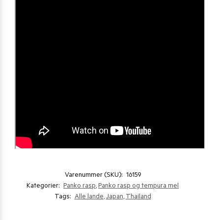
Varenummer (SKU):
16159
Kategorier:
Panko rasp
,
Panko rasp og tempura mel
Tags:
Alle lande
,
Japan
,
Thailand