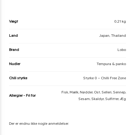
Vægt
0,21 kg
Land
Japan, Thailand
Brand
Lobo
Nudler
Tempura & panko
Chili styrke
Styrke 0 – Chilli Free Zone
Fisk, Mælk, Nødder, Ost, Selleri, Sennep,
Allergier - Fri for
Sesam, Skaldyr, Sulfitter, Æg
Der er endnu ikke nogle anmeldelser.