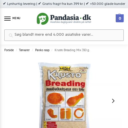
✔ Lynhurtig levering | ✔ Gratis fragt fra kun 399 kr. | ✔ +50.000 glade kunder
0
MENU
Søg
Forside
Tørvarer
Panko rasp
Krusto Breading Mix 350 g.
/
/
/