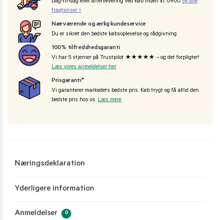
Dag-til-dag eller aftenlevering ved køb inden kl. 09:00
Se alle
fragtpriser >
Nærværende og ærlig kundeservice
Du er sikret den bedste købsoplevelse og rådgivning
100% tilfredshedsgaranti
Vi har 5 stjerner på Trustpilot ★★★★★ – og det forpligter!
Læs vores anmeldelser her
Prisgaranti*
Vi garanterer markedets bedste pris. Køb trygt og få altid den
bedste pris hos os.
Læs mere
Næringsdeklaration
Yderligere information
Anmeldelser
0