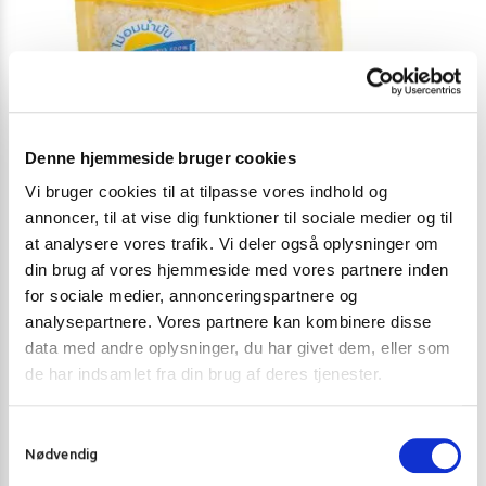
Denne hjemmeside bruger cookies
Vi bruger cookies til at tilpasse vores indhold og
annoncer, til at vise dig funktioner til sociale medier og til
at analysere vores trafik. Vi deler også oplysninger om
din brug af vores hjemmeside med vores partnere inden
for sociale medier, annonceringspartnere og
PANKO RASP
,
PANKO RASP OG TEMPURA MEL
EDDIKE
,
SUSHI
analysepartnere. Vores partnere kan kombinere disse
data med andre oplysninger, du har givet dem, eller som
Panko rasp 200g Lobo
Mizkan risedd
de har indsamlet fra din brug af deres tjenester.
24,00
kr.
49,00
kr.
Tilføj til kurv
S
Nødvendig
a
m