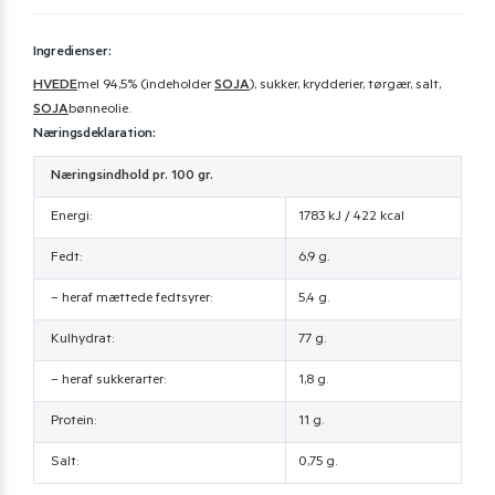
Ingredienser:
HVEDE
mel 94,5% (indeholder
SOJA
), sukker, krydderier, tørgær, salt,
SOJA
bønneolie.
Næringsdeklaration:
Næringsindhold pr. 100 gr.
Energi:
1783 kJ / 422 kcal
Fedt:
6,9 g.
– heraf mættede fedtsyrer:
5,4 g.
Kulhydrat:
77 g.
– heraf sukkerarter:
1,8 g.
Protein:
11 g.
Salt:
0,75 g.