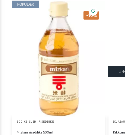
POPULÆR
-10%
EDDIKE
,
SUSHI RISEDDIKE
SOJASAUCE
,
SU
Mizkan riseddike 500ml
Kikkoman soja