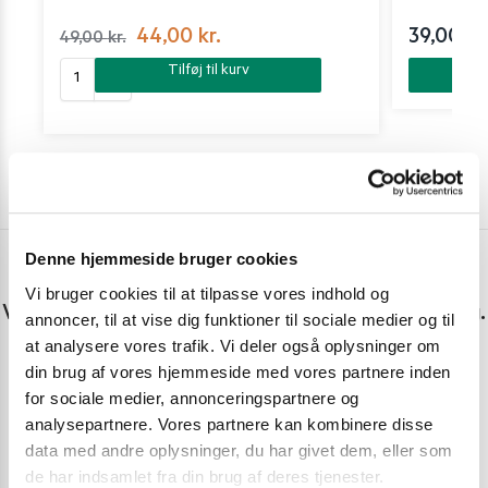
44,00
kr.
39,00
kr
49,00
kr.
Tilføj til kurv
Denne hjemmeside bruger cookies
Har du spørgsmål eller brug for hjælp?
Vi bruger cookies til at tilpasse vores indhold og
Vi er lige her. Kundeservice sidder klar til at hjælpe dig.
annoncer, til at vise dig funktioner til sociale medier og til
at analysere vores trafik. Vi deler også oplysninger om
Personlig rådgivning med et smil
din brug af vores hjemmeside med vores partnere inden
for sociale medier, annonceringspartnere og
Vi guider dig igennem asiatisk mad
analysepartnere. Vores partnere kan kombinere disse
Telefon support
data med andre oplysninger, du har givet dem, eller som
Ring 30 27 78 78
de har indsamlet fra din brug af deres tjenester.