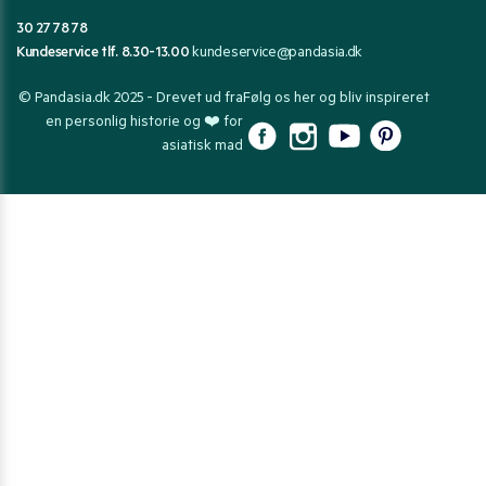
30 27 78 78
Kundeservice tlf. 8.30-13.00
kundeservice@pandasia.dk
© Pandasia.dk 2025 - Drevet ud fra
Følg os her og bliv inspireret
en personlig historie og ❤️ for
asiatisk mad