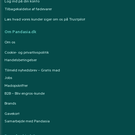
Log ind på din konto
Tilbagekaldelse af fødevarer
Læs hvad vores kunder siger om os på Trustpilot
Om Pandasia.dk
Om os
Cookie- og privatlivspolitik
Handelsbetingelser
Tilmeld nyhedsbrev – Gratis mad
Jobs
Madopskrifter
B2B – Bliv engros-kunde
Brands
Gavekort
Samarbejde med Pandasia