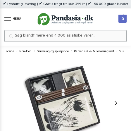
✔ Lynhurtig levering | ✔ Gratis fragt fra kun 399 kr. | ✔ +50.000 glade kunder
0
MENU
Søg
Forside
Non-food
Servering og spisepinde
Ramen skåle- & Serveringssæt
Sushi serveringssæt Mønster Black And White – 2 pers.
/
/
/
/