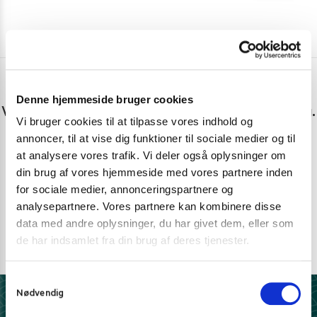
Har du spørgsmål eller brug for hjælp?
Denne hjemmeside bruger cookies
Vi er lige her. Kundeservice sidder klar til at hjælpe dig.
Vi bruger cookies til at tilpasse vores indhold og
annoncer, til at vise dig funktioner til sociale medier og til
Personlig rådgivning med et smil
at analysere vores trafik. Vi deler også oplysninger om
Vi guider dig igennem asiatisk mad
din brug af vores hjemmeside med vores partnere inden
for sociale medier, annonceringspartnere og
Telefon support
analysepartnere. Vores partnere kan kombinere disse
Ring 30 27 78 78
data med andre oplysninger, du har givet dem, eller som
E-mail support
de har indsamlet fra din brug af deres tjenester.
kundeservice@pandasia.dk
S
Nødvendig
a
Derfor har 10.000+ madelskere valgt Pandasia.dk
m