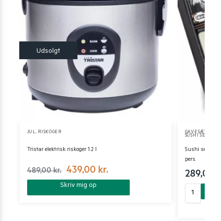
JUL
,
RISKOGER
GAVESÆT OG Æ
SUSHI SERVER
Tristar elektrisk riskoger 1.2 l
Sushi serveri
pers.
439,00
kr.
489,00
kr.
289,00
k
Skriv mig op