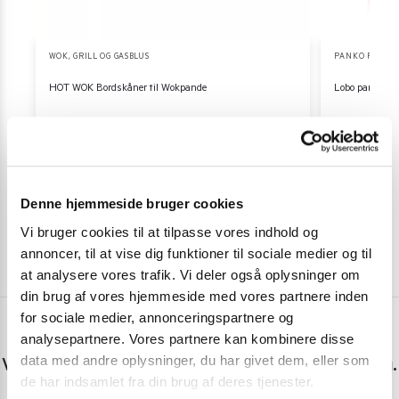
WOK, GRILL OG GASBLUS
PANKO RASP
,
HOT WOK Bordskåner til Wokpande
Lobo panko ras
209,00
kr.
79,00
kr
Tilføj til kurv
Denne hjemmeside bruger cookies
Vi bruger cookies til at tilpasse vores indhold og
annoncer, til at vise dig funktioner til sociale medier og til
at analysere vores trafik. Vi deler også oplysninger om
din brug af vores hjemmeside med vores partnere inden
for sociale medier, annonceringspartnere og
analysepartnere. Vores partnere kan kombinere disse
Har du spørgsmål eller brug for hjælp?
data med andre oplysninger, du har givet dem, eller som
Vi er lige her. Kundeservice sidder klar til at hjælpe dig.
de har indsamlet fra din brug af deres tjenester.