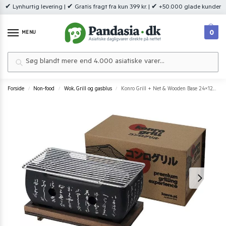
✔ Lynhurtig levering | ✔ Gratis fragt fra kun 399 kr. | ✔ +50.000 glade kunder
0
MENU
Søg
Forside
Non-food
Wok, Grill og gasblus
Konro Grill + Net & Wooden Base 24×12.5×11.5 cm GY-RH001
/
/
/