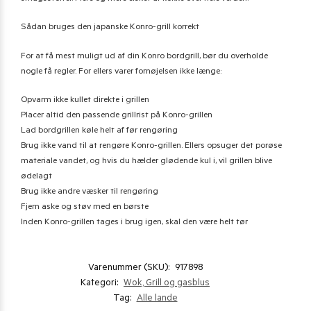
Sådan bruges den japanske Konro-grill korrekt
For at få mest muligt ud af din Konro bordgrill, bør du overholde
nogle få regler. For ellers varer fornøjelsen ikke længe:
Opvarm ikke kullet direkte i grillen
Placer altid den passende grillrist på Konro-grillen
Lad bordgrillen køle helt af før rengøring
Brug ikke vand til at rengøre Konro-grillen. Ellers opsuger det porøse
materiale vandet, og hvis du hælder glødende kul i, vil grillen blive
ødelagt
Brug ikke andre væsker til rengøring
Fjern aske og støv med en børste
Inden Konro-grillen tages i brug igen, skal den være helt tør
Varenummer (SKU):
917898
Kategori:
Wok, Grill og gasblus
Tag:
Alle lande