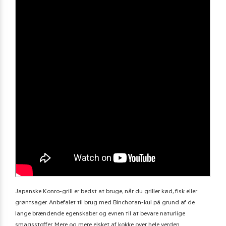
Japanske Konro-grill er bedst at bruge, når du griller kød, fisk eller
grøntsager. Anbefalet til brug med Binchotan-kul på grund af de
lange brændende egenskaber og evnen til at bevare naturlige
smagsstoffer. Mere og mere elsket af kokke over hele verden.