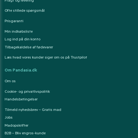
Fragt og levering
Ofte stillede spørgsmål
Prisgaranti
Min indkøbsliste
Log ind på din konto
Tilbagekaldelse af fødevarer
Læs hvad vores kunder siger om os på Trustpilot
Om Pandasia.dk
Om os
Cookie- og privatlivspolitik
Handelsbetingelser
Tilmeld nyhedsbrev – Gratis mad
Jobs
Madopskrifter
B2B – Bliv engros-kunde