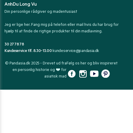
AnhDu Long Vu
Din personlige rådgiver og madentusiast
Jeg er lige her. Fang mig på telefon eller mail hvis du har brug for
hjælp til at finde de rigtige produkter til din madlavning.
30 27 78 78
Kundeservice tlf. 8.30-13.00
kundeservice@pandasia.dk
© Pandasia.dk 2025 - Drevet ud fra
Følg os her og bliv inspireret
en personlig historie og ❤️ for
asiatisk mad