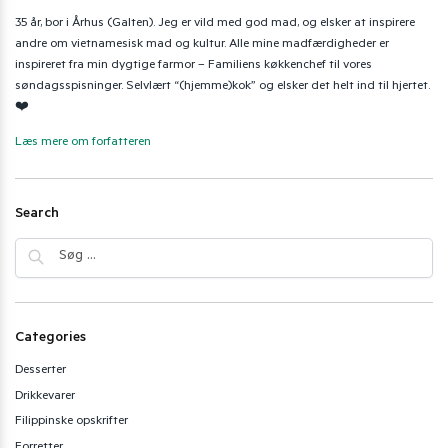
35 år, bor i Århus (Galten). Jeg er vild med god mad, og elsker at inspirere
andre om vietnamesisk mad og kultur. Alle mine madfærdigheder er
inspireret fra min dygtige farmor – Familiens køkkenchef til vores
søndagsspisninger. Selvlært “(hjemme)kok” og elsker det helt ind til hjertet.
❤️
Læs mere om forfatteren
Search
Categories
Desserter
Drikkevarer
Filippinske opskrifter
Forretter