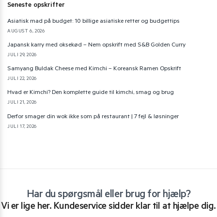
Seneste opskrifter
Asiatisk mad på budget: 10 billige asiatiske retter og budgettips
AUGUST 6, 2026
Japansk karry med oksekød – Nem opskrift med S&B Golden Curry
JULI 29, 2026
Samyang Buldak Cheese med Kimchi – Koreansk Ramen Opskrift
JULI 22, 2026
Hvad er Kimchi? Den komplette guide til kimchi, smag og brug
JULI 21, 2026
Derfor smager din wok ikke som på restaurant | 7 fejl & løsninger
JULI 17, 2026
Har du spørgsmål eller brug for hjælp?
Vi er lige her. Kundeservice sidder klar til at hjælpe dig.