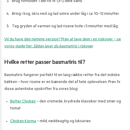
Brug forholdet 1 del ris til 1,5–2 dele vand.
Bring i kog, skru ned og lad simre under låg i ca. 10–12 minutter.
Tag gryden af varmen og lad risene hvile i 5 minutter med låg.
Vil du have den nemme version? Prøv at lave dem i en riskoger – se
vores guide her:
Sådan laver du basmatiris i riskoger
Hvilke retter passer basmatiris til?
Basmatiris fungerer perfekt til en lang række retter fra det indiske
køkken – hvor risene er en bærende del af hele oplevelsen. Prøv fx
disse autentiske opskrifter fra vores blog:
Butter Chicken
– den cremede, krydrede klassiker med smør og
tomat
Chicken Korma
– mild, nøddeagtig og luksuriøs