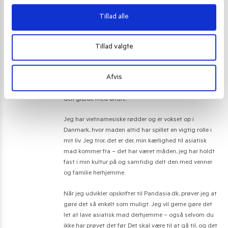
Tillad alle
AnhDu Vu
Hej! Jeg hedder AnhDu og er personen bag
Pandasia.dk.
Tillad valgte
Jeg står både for shoppen, idéerne, og det meste af det,
du ser – også mange af opskrifterne. Jeg er ikke
Afvis
uddannet kok, men jeg elsker asiatisk mad. Altid har
gjort det. Og måske vigtigst af alt: jeg elsker at dele
den glæde med andre.
Jeg har vietnamesiske rødder og er vokset op i
Danmark, hvor maden altid har spillet en vigtig rolle i
mit liv. Jeg tror, det er der, min kærlighed til asiatisk
mad kommer fra – det har været måden, jeg har holdt
fast i min kultur på og samtidig delt den med venner
og familie herhjemme.
Når jeg udvikler opskrifter til Pandasia.dk, prøver jeg at
gøre det så enkelt som muligt. Jeg vil gerne gøre det
let at lave asiatisk mad derhjemme – også selvom du
ikke har prøvet det før. Det skal være til at gå til, og det