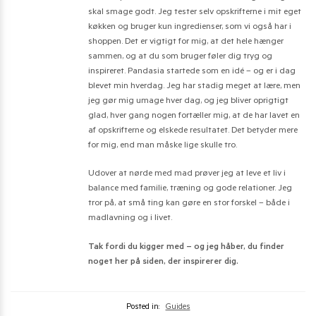
skal smage godt. Jeg tester selv opskrifterne i mit eget
køkken og bruger kun ingredienser, som vi også har i
shoppen. Det er vigtigt for mig, at det hele hænger
sammen, og at du som bruger føler dig tryg og
inspireret. Pandasia startede som en idé – og er i dag
blevet min hverdag. Jeg har stadig meget at lære, men
jeg gør mig umage hver dag, og jeg bliver oprigtigt
glad, hver gang nogen fortæller mig, at de har lavet en
af opskrifterne og elskede resultatet. Det betyder mere
for mig, end man måske lige skulle tro.
Udover at nørde med mad prøver jeg at leve et liv i
balance med familie, træning og gode relationer. Jeg
tror på, at små ting kan gøre en stor forskel – både i
madlavning og i livet.
Tak fordi du kigger med – og jeg håber, du finder
noget her på siden, der inspirerer dig.
Posted in:
Guides