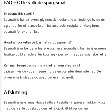
FAQ – Ofte stillede spørgsmål
Er basmatiris sundt?
Basmatiris har et lavere glykæmisk indeks end almindelige hvide ris
og er derfor ofte anbefalet i balancerede kostplaner. Vælg brun
basmati for ekstra fibre.
Hvad er forskellen på basmatiris og jasminris?
Basmatiris er længere, tørrere og mere aromatisk. Jasminris er mere
fugtige og klistrede efter kogning – perfekt til sydøstasiatiske retter.
Kan man bruge basmatiris i risretter som stegte ris?
Ja, især hvis du koger risene i forvejen og lader dem køle ned. De
bliver ikke klistrede og absorberer smag godt.
Afslutning
Basmatiris er et must-have i ethvert asiatisk inspireret køkken – og
med det rette udvalg og den rette opskrift bliver det en