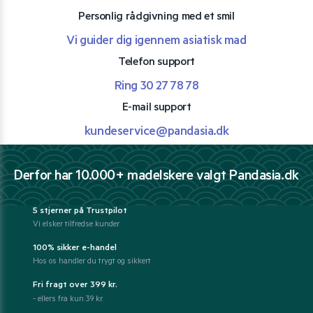
Personlig rådgivning med et smil
Vi guider dig igennem asiatisk mad
Telefon support
Ring 30 27 78 78
E-mail support
kundeservice@pandasia.dk
Derfor har 10.000+ madelskere valgt Pandasia.dk
5 stjerner på Trustpilot
Vi elsker tilfredse kunder
100% sikker e-handel
Hos os handler du trygt og sikkert
Fri fragt over 399 kr.
- ellers fra kun 39 kr.