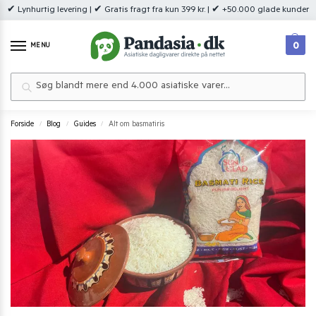
✔ Lynhurtig levering | ✔ Gratis fragt fra kun 399 kr. | ✔ +50.000 glade kunder
0
MENU
Søg
Forside
Blog
Guides
Alt om basmatiris
/
/
/