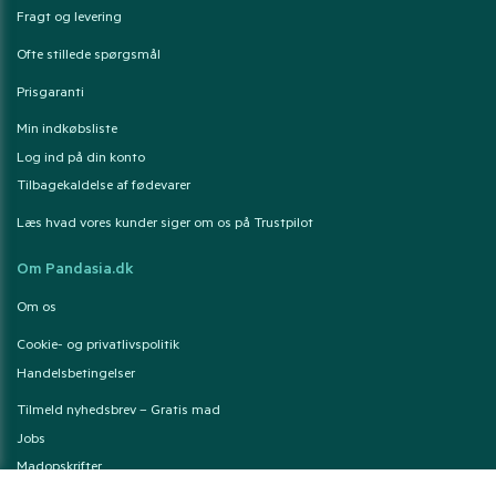
Fragt og levering
Ofte stillede spørgsmål
Prisgaranti
Min indkøbsliste
Log ind på din konto
Tilbagekaldelse af fødevarer
Læs hvad vores kunder siger om os på Trustpilot
Om Pandasia.dk
Om os
Cookie- og privatlivspolitik
Handelsbetingelser
Tilmeld nyhedsbrev – Gratis mad
Jobs
Madopskrifter