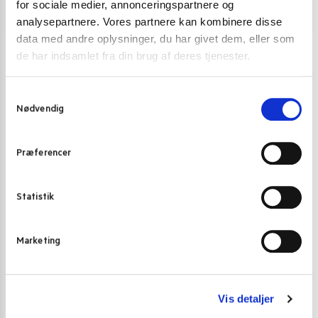
for sociale medier, annonceringspartnere og
Skriv mig op
analysepartnere. Vores partnere kan kombinere disse
data med andre oplysninger, du har givet dem, eller som
Summary
de har indsamlet fra din brug af deres tjenester.
S
Nødvendig
a
m
t
Præferencer
y
k
k
Statistik
e
Article Name
Alt om Basmatiris – Sådan bruger du den
v
perfekt
Marketing
a
Description
Hvad er basmatiris, og hvordan bruger du det
l
i madlavningen? Lær alt om smag,
g
tilberedning og de bedste opskrifter med
Vis detaljer
basmatiris. Læs med på Pandasia.dk.