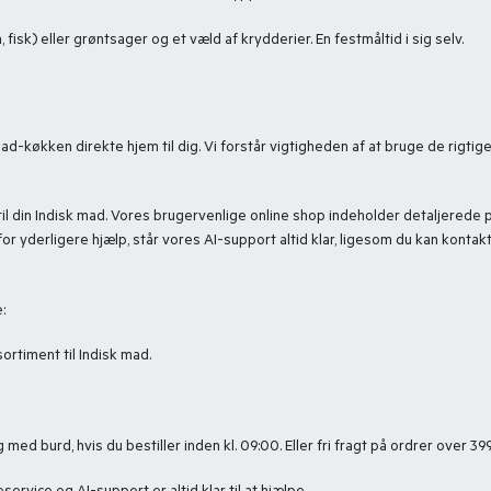
 fisk) eller grøntsager og et væld af krydderier. En festmåltid i sig selv.
d-køkken direkte hjem til dig. Vi forstår vigtigheden af at bruge de rigtig
e til din Indisk mad. Vores brugervenlige online shop indeholder detaljered
for yderligere hjælp, står vores AI-support altid klar, ligesom du kan kont
:
ortiment til Indisk mad.
med burd, hvis du bestiller inden kl. 09:00. Eller fri fragt på ordrer over 399