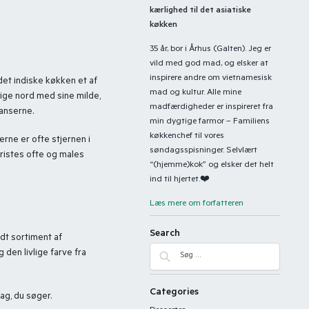
kærlighed til det asiatiske
køkken
35 år, bor i Århus (Galten). Jeg er
vild med god mad, og elsker at
inspirere andre om vietnamesisk
 det indiske køkken et af
mad og kultur. Alle mine
ige nord med sine milde,
madfærdigheder er inspireret fra
sanserne.
min dygtige farmor – Familiens
køkkenchef til vores
rne er ofte stjernen i
søndagsspisninger. Selvlært
ristes ofte og males
“(hjemme)kok” og elsker det helt
ind til hjertet.❤️
Læs mere om forfatteren
Search
edt sortiment af
 den livlige farve fra
Categories
ag, du søger.