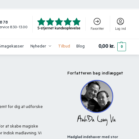
8 78
rvice 8.30-13.00
Favoritter
Log ind
0,00
kr.
Smagekasser
Nyheder
Tilbud
Blog
0
Forfatteren bag indlægget
emt for dig at udforske
 for at skabe magiske
r Indisk madlavning. Vi
Madglad indehaver med stor