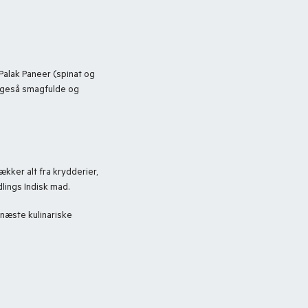
 Palak Paneer (spinat og
 ligeså smagfulde og
kker alt fra krydderier,
dlings Indisk mad.
 næste kulinariske