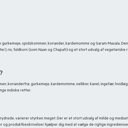
r som gurkemeje, spidskommen, koriander, kardemomme og Garam Masala. De
rter), ris, fuldkorn (som Naan og Chapati) og et stort udvalg af vegetariske 
d?
n, korianderfrø, gurkemeje, kardemomme, nelliker, kanel, ingefær, hvidløg 
ge indiske retter.
krydrede, varierer styrken meget. Der er et stort udvalg af milde og mediu
r og produktbeskrivelser hjælper dig med at vælge de rigtige ingredienser,