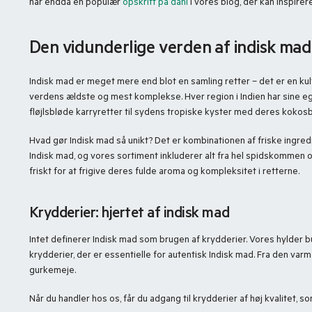
har endda en populær
opskrift på dahl
i vores blog, der kan inspirere
Den vidunderlige verden af indisk mad
Indisk mad er meget mere end blot en samling retter – det er en kultu
verdens ældste og mest komplekse. Hver region i Indien har sine eg
fløjlsbløde karryretter til sydens tropiske kyster med deres kokosb
Hvad gør Indisk mad så unikt? Det er kombinationen af friske ingre
Indisk mad, og vores sortiment inkluderer alt fra hel spidskommen
friskt for at frigive deres fulde aroma og kompleksitet i retterne.
Krydderier: hjertet af indisk mad
Intet definerer Indisk mad som brugen af krydderier. Vores hylder b
krydderier, der er essentielle for autentisk Indisk mad. Fra den va
gurkemeje.
Når du handler hos os, får du adgang til krydderier af høj kvalitet, s