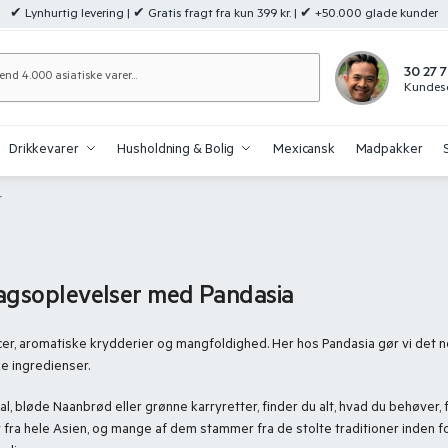
✔ Lynhurtig levering | ✔ Gratis fragt fra kun 399 kr. | ✔ +50.000 glade kunder
Søg
30 27 7
Kundese
Drikkevarer
Husholdning & Bolig
Mexicansk
Madpakker
r
smagsoplevelser med Pandasia
er, aromatiske krydderier og mangfoldighed. Her hos Pandasia gør vi det n
e ingredienser.
 bløde Naanbrød eller grønne karryretter, finder du alt, hvad du behøver,
r fra hele Asien, og mange af dem stammer fra de stolte traditioner inden fo