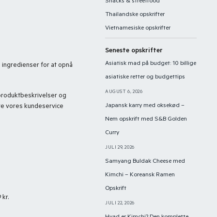
Snacks & streetfood
Thailandske opskrifter
Vietnamesiske opskrifter
Seneste opskrifter
Asiatisk mad på budget: 10 billige
e ingredienser for at opnå
asiatiske retter og budgettips
AUGUST 6, 2026
e produktbeskrivelser og
Japansk karry med oksekød –
akte vores kundeservice
Nem opskrift med S&B Golden
Curry
JULI 29, 2026
Samyang Buldak Cheese med
Kimchi – Koreansk Ramen
Opskrift
 kr.
JULI 22, 2026