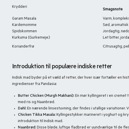
Krydderi
Smagsnote
Garam Masala
Varm, komplek
Kardemomme
Sød, aromatisk
Spidskommen
Jordagtig, nød
Kurkuma (Gurkemeje)
Let bitter, jord
Korianderfrø
Citrusagtig, pe
Introduktion til populære indiske retter
Indisk mad byder på et væld af retter, der hver især fortæller en hi
ingredienser fra Pandasia:
Butter Chicken (Murgh Makhani):
En mør kyllingeret i en cremet
med ris og Naanbrød.
Dahl:
En nærende linsestuvning, der findes i utallige variationer.
Chicken Tikka Masala:
Kyllingestykker marineret i yoghurt og kryd
introduktion til Indisk mad.
Naanbrød:
Disse bløde, luftige fladbrød er uundværlige til de fles