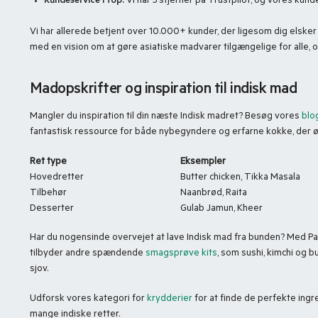
Kundeservice i top:
Vi har 5 stjerner på Trustpilot, og vores kunde
Vi har allerede betjent over 10.000+ kunder, der ligesom dig elske
med en vision om at gøre asiatiske madvarer tilgængelige for alle, og
Madopskrifter og inspiration til indisk mad
Mangler du inspiration til din næste Indisk madret? Besøg vores
blo
fantastisk ressource for både nybegyndere og erfarne kokke, der 
Ret type
Eksempler
Hovedretter
Butter chicken, Tikka Masala
Tilbehør
Naanbrød, Raita
Desserter
Gulab Jamun, Kheer
Har du nogensinde overvejet at lave Indisk mad fra bunden? Med Pand
tilbyder andre spændende
smagsprøve kits
, som sushi, kimchi og 
sjov.
Udforsk vores kategori for
krydderier
for at finde de perfekte ingre
mange indiske retter.