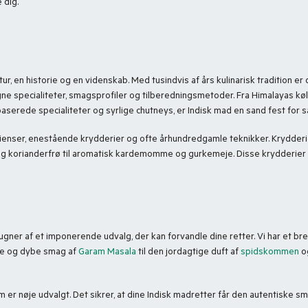
 dig.
r, en historie og en videnskab. Med tusindvis af års kulinarisk tradition er
ne specialiteter, smagsprofiler og tilberedningsmetoder. Fra Himalayas køl
aserede specialiteter og syrlige chutneys, er Indisk mad en sand fest for 
dienser, enestående krydderier og ofte århundredgamle teknikker. Krydderie
 og korianderfrø til aromatisk kardemomme og gurkemeje. Disse krydderier 
ugner af et imponerende udvalg, der kan forvandle dine retter. Vi har et br
rme og dybe smag af
Garam Masala
til den jordagtige duft af
spidskommen
og
om er nøje udvalgt. Det sikrer, at dine Indisk madretter får den autentiske sm