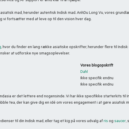
service og AI-support er altid klar til at hjælpe.
r asiatisk mad, herunder autentisk Indisk mad. AnhDu Long Vu, vores grundl
 vi fortsætter med at leve op til den vision hver dag.
g
, hvor du finder en lang række asiatiske opskrifter, herunder flere til Indis
ønsker at udforske nye smagsoplevelser.
Vores blogopskrift
Dahl
Ikke specifik endnu
Ikke specifik endnu
asia er det lettere end nogensinde. Vi har ikke specifikke starterkits til 
bubble tea, der kan give dig en idé om vores engagement i at gøre asiatisk 
dienser til din Indisk mad, eller tag et kig på vores udvalg af
ris
og
saucer
,