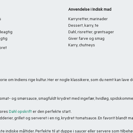
Anvendelse i Indisk mad
s
Karryretter, marinader
Dessert, karry, te
deagtig
Dahl, risretter, grøntsager
agtig
Giver farve og smag
Karry, chutneys
bret
storie om Indiens rige kultur. Her er nogle klassikere, som du nemt kan lav
 tomat- og smørsauce, smagfuldt krydret med ingefær, hvidløg, spidskomme
 Vores
Dahl opskrift
er den perfekte start.
derier, grillet og serveret i en rig, krydret tomatsauce. En favorit blandt 
te indiske måltider. Perfekte til at dyppe i saucer eller servere som tilbehør