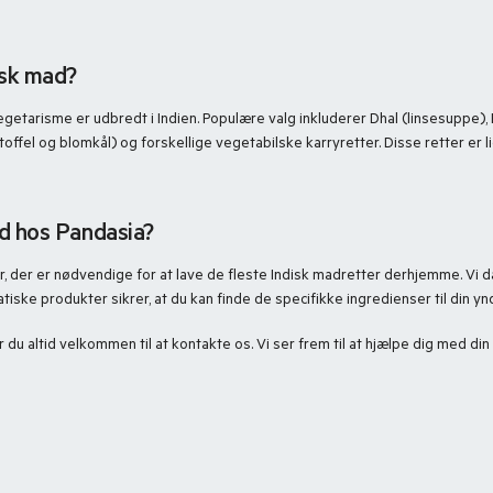
isk mad?
egetarisme er udbredt i Indien. Populære valg inkluderer Dhal (linsesuppe),
toffel og blomkål) og forskellige vegetabilske karryretter. Disse retter er
mad hos Pandasia?
r, der er nødvendige for at lave de fleste Indisk madretter derhjemme. Vi dæ
tiske produkter sikrer, at du kan finde de specifikke ingredienser til din yn
du altid velkommen til at kontakte os. Vi ser frem til at hjælpe dig med din