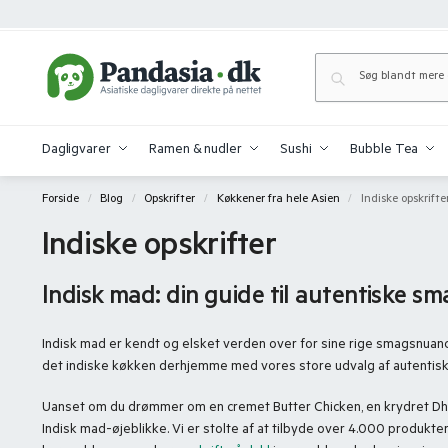
Dagligvarer
Ramen & nudler
Sushi
Bubble Tea
Forside
Blog
Opskrifter
Køkkener fra hele Asien
Indiske opskrifte
/
/
/
/
Indiske opskrifter
Indisk mad: din guide til autentiske 
Indisk mad er kendt og elsket verden over for sine rige smagsnuanc
det indiske køkken derhjemme med vores store udvalg af autentisk
Uanset om du drømmer om en cremet Butter Chicken, en krydret Dhal,
Indisk mad-øjeblikke. Vi er stolte af at tilbyde over 4.000 produkte