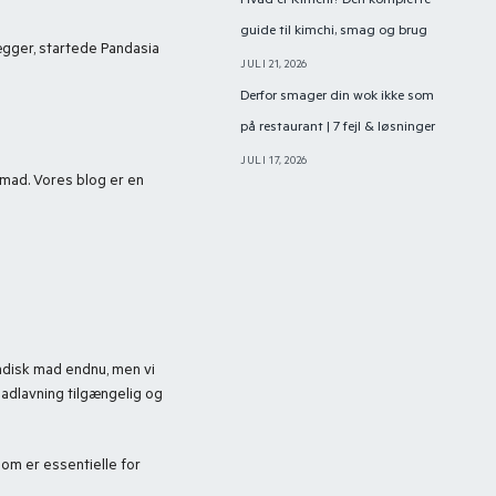
Hvad er Kimchi? Den komplette
guide til kimchi, smag og brug
ægger, startede Pandasia
JULI 21, 2026
Derfor smager din wok ikke som
på restaurant | 7 fejl & løsninger
JULI 17, 2026
k mad. Vores blog er en
Indisk mad endnu, men vi
madlavning tilgængelig og
 som er essentielle for