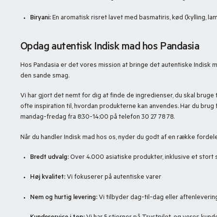
Biryani:
En aromatisk risret lavet med basmatiris, kød (kylling, lam,
Opdag autentisk Indisk mad hos Pandasia
Hos Pandasia er det vores mission at bringe det autentiske Indisk ma
den sande smag.
Vi har gjort det nemt for dig at finde de ingredienser, du skal brug
ofte inspiration til, hvordan produkterne kan anvendes. Har du brug 
mandag-fredag fra 8:30-14:00 på telefon 30 27 78 78.
Når du handler Indisk mad hos os, nyder du godt af en række fordele
Bredt udvalg:
Over 4.000 asiatiske produkter, inklusive et stort s
Høj kvalitet:
Vi fokuserer på autentiske varer
Nem og hurtig levering:
Vi tilbyder dag-til-dag eller aftenlevering 