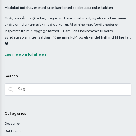
Madglad indehaver med stor kærlighed til det asiatiske køkken
35 år, bor i Århus (Galten). Jeg er vild med god mad, og elsker at inspirere
andre om vietnamesisk mad og kultur. Alle mine madfærdigheder er
inspireret fra min dygtige farmor – Familiens køkkenchef til vores
søndagsspisninger. Selvlært “(hjemme)kok” og elsker det helt ind til hjertet.
❤️
Læs mere om forfatteren
Search
Categories
Desserter
Drikkevarer