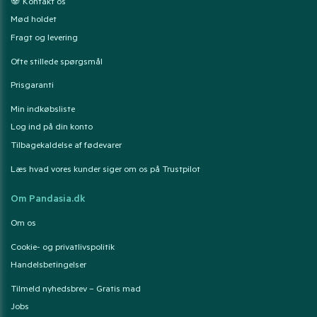
🐼 Kontakt os
Mød holdet
Fragt og levering
Ofte stillede spørgsmål
Prisgaranti
Min indkøbsliste
Log ind på din konto
Tilbagekaldelse af fødevarer
Læs hvad vores kunder siger om os på Trustpilot
Om Pandasia.dk
Om os
Cookie- og privatlivspolitik
Handelsbetingelser
Tilmeld nyhedsbrev – Gratis mad
Jobs