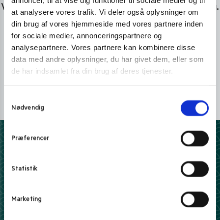
annoncer, til at vise dig funktioner til sociale medier og til
Vi er lige her. Kundeservice sidder klar til at hjælpe dig.
at analysere vores trafik. Vi deler også oplysninger om
din brug af vores hjemmeside med vores partnere inden
Personlig rådgivning med et smil
for sociale medier, annonceringspartnere og
Vi guider dig igennem asiatisk mad
analysepartnere. Vores partnere kan kombinere disse
data med andre oplysninger, du har givet dem, eller som
Telefon support
de har indsamlet fra din brug af deres tjenester.
Ring 30 27 78 78
E-mail support
S
Nødvendig
a
kundeservice@pandasia.dk
m
t
Præferencer
Derfor har 10.000+ madelskere valgt Pandasia.dk
y
k
5 stjerner på Trustpilot
k
Statistik
Vi elsker tilfredse kunder
e
v
100% sikker e-handel
Marketing
a
Hos os handler du trygt og sikkert
l
Fri fragt over 399 kr.