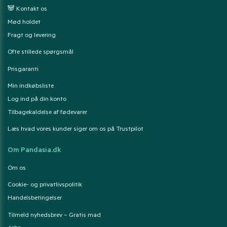
🐼 Kontakt os
Mød holdet
Fragt og levering
Ofte stillede spørgsmål
Prisgaranti
Min indkøbsliste
Log ind på din konto
Tilbagekaldelse af fødevarer
Læs hvad vores kunder siger om os på Trustpilot
Om Pandasia.dk
Om os
Cookie- og privatlivspolitik
Handelsbetingelser
Tilmeld nyhedsbrev – Gratis mad