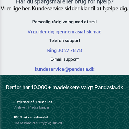
Har du spørgsmål eller brug for hjælp?
Vi er lige her. Kundeservice sidder klar til at hjælpe dig.
Personlig rådgivning med et smil
Vi guider dig igennem asiatisk mad
Telefon support
Ring 30 27 78 78
E-mail support
kundeservice@pandasia.dk
Derfor har 10.000+ madelskere valgt Pandasia.dk
5 stjerner på Trustpilot
Vi elsker tilfredse kunder
100% sikker e-handel
Hos os handler du trygt og sikkert