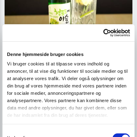
Soju Cocktail Green Grape Opskrift (Apple &
Denne hjemmeside bruger cookies
Ginger)
Vi bruger cookies til at tilpasse vores indhold og
FEBRUAR 18, 2022
— ANHDU VU
annoncer, til at vise dig funktioner til sociale medier og til
at analysere vores trafik. Vi deler også oplysninger om
din brug af vores hjemmeside med vores partnere inden
Forfatteren bag indlægget
for sociale medier, annonceringspartnere og
analysepartnere. Vores partnere kan kombinere disse
data med andre oplysninger, du har givet dem, eller som
de har indsamlet fra din brug af deres tjenester.
S