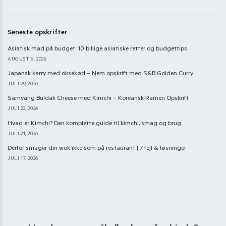
Seneste opskrifter
Asiatisk mad på budget: 10 billige asiatiske retter og budgettips
AUGUST 6, 2026
Japansk karry med oksekød – Nem opskrift med S&B Golden Curry
JULI 29, 2026
Samyang Buldak Cheese med Kimchi – Koreansk Ramen Opskrift
JULI 22, 2026
Hvad er Kimchi? Den komplette guide til kimchi, smag og brug
JULI 21, 2026
Derfor smager din wok ikke som på restaurant | 7 fejl & løsninger
JULI 17, 2026