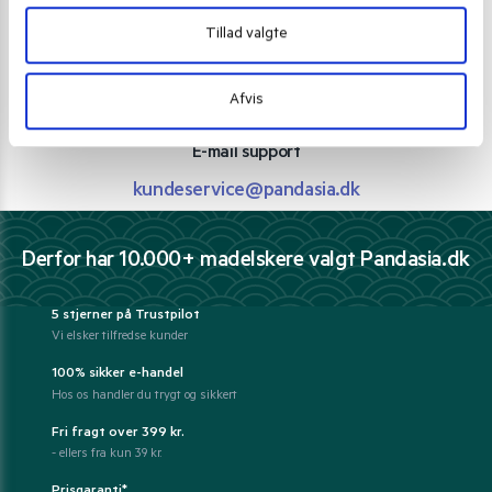
Personlig rådgivning med et smil
Tillad valgte
Vi guider dig igennem asiatisk mad
Telefon support
Afvis
Ring 30 27 78 78
E-mail support
kundeservice@pandasia.dk
Derfor har 10.000+ madelskere valgt Pandasia.dk
5 stjerner på Trustpilot
Vi elsker tilfredse kunder
100% sikker e-handel
Hos os handler du trygt og sikkert
Fri fragt over 399 kr.
- ellers fra kun 39 kr.