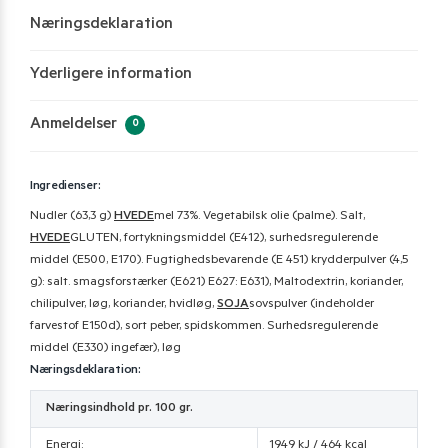
Næringsdeklaration
Yderligere information
Anmeldelser
0
Ingredienser:
Nudler (63,3 g)
HVEDE
mel 73%. Vegetabilsk olie (palme). Salt,
HVEDE
GLUTEN, fortykningsmiddel (E412), surhedsregulerende
middel (E500, E170). Fugtighedsbevarende (E 451) krydderpulver (4,5
g): salt. smagsforstærker (E621) E627: E631), Maltodextrin, koriander,
chilipulver, løg, koriander, hvidløg,
SOJA
sovspulver (indeholder
farvestof E150d), sort peber, spidskommen. Surhedsregulerende
middel (E330) ingefær), løg
Næringsdeklaration:
Næringsindhold pr. 100 gr.
Energi:
1949 kJ / 464 kcal