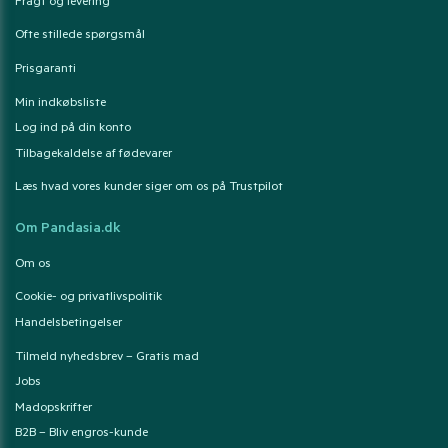
Fragt og levering
Ofte stillede spørgsmål
Prisgaranti
Min indkøbsliste
Log ind på din konto
Tilbagekaldelse af fødevarer
Læs hvad vores kunder siger om os på Trustpilot
Om Pandasia.dk
Om os
Cookie- og privatlivspolitik
Handelsbetingelser
Tilmeld nyhedsbrev – Gratis mad
Jobs
Madopskrifter
B2B – Bliv engros-kunde