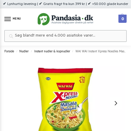
✔ Lynhurtig levering | ✔ Gratis fragt fra kun 399 kr. | ✔ +50.000 glade kunder
0
MENU
Søg
Forside
Nudler
Instant nudler & kopnudler
WAI WAI Instant Xpress Noodles Masala Delight 70 g.
/
/
/