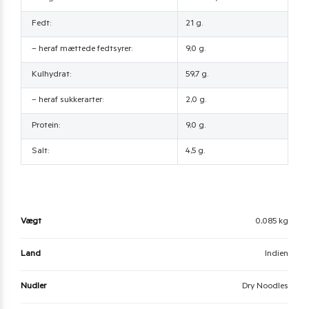
Fedt:
21 g.
– heraf mættede fedtsyrer:
9,0 g.
Kulhydrat:
59,7 g.
– heraf sukkerarter:
2,0 g.
Protein:
9,0 g.
Salt:
4,5 g.
Vægt
0,085 kg
Land
Indien
Nudler
Dry Noodles