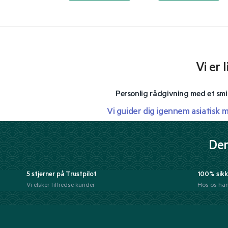
Vi er 
Personlig rådgivning med et smi
Vi guider dig igennem asiatisk 
Der
5 stjerner på Trustpilot
100% sikk
Vi elsker tilfredse kunder
Hos os han