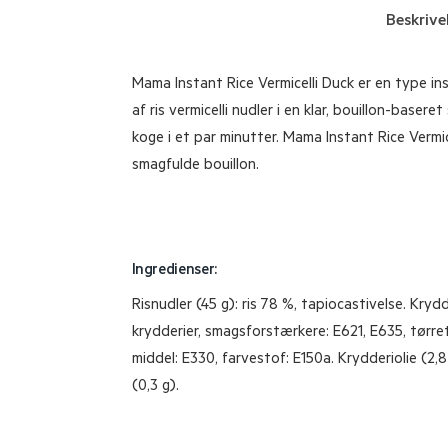
Beskrive
Mama Instant Rice Vermicelli Duck er en type in
af ris vermicelli nudler i en klar, bouillon-base
koge i et par minutter. Mama Instant Rice Vermi
smagfulde bouillon.
Ingredienser:
Risnudler (45 g): ris 78 %, tapiocastivelse. Krydde
krydderier, smagsforstærkere: E621, E635, tørre
middel: E330, farvestof: E150a. Krydderiolie (2,8 
(0,3 g).