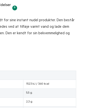
delser
0
dt for sine instant nudel produkter. Den består
beredes ved at tilføje varmt vand og lade dem
sien. Den er kendt for sin bekvemmelighed og
1523 kJ / 360 kcal
5,5 g.
2,3 g.