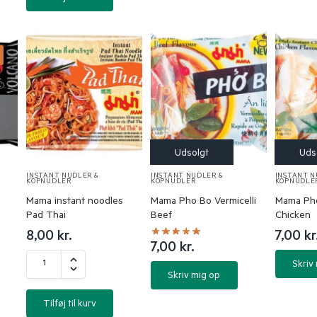
%
INSTANT NUDLER &
INSTANT NUDLER &
INSTANT N
KOPNUDLER
KOPNUDLER
KOPNUDLE
n
Mama instant noodles
Mama Pho Bo Vermicelli
Mama Pho
Pad Thai
Beef
Chicken
8,00
kr.
7,00
kr
7,00
kr.
Skriv
Skriv mig op
Tilføj til kurv