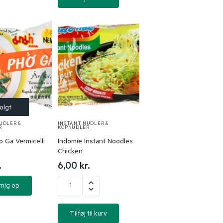
UDLER &
INSTANT NUDLER &
R
KOPNUDLER
 Ga Vermicelli
Indomie Instant Noodles
Chicken
.
6,00
kr.
 mig op
Tilføj til kurv