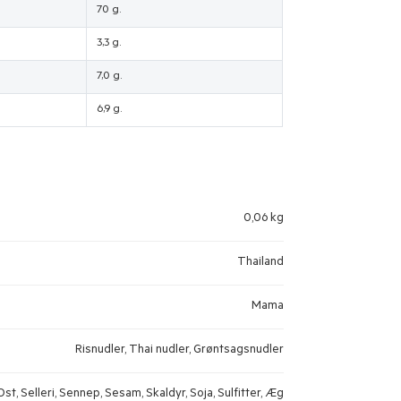
70 g.
3,3 g.
7,0 g.
6,9 g.
0,06 kg
Thailand
Mama
Risnudler, Thai nudler, Grøntsagsnudler
st, Selleri, Sennep, Sesam, Skaldyr, Soja, Sulfitter, Æg