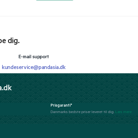
pe dig.
E-mail support
kundeservice@pandasia.dk
a.dk
Prisgaranti*
Danmarks bedste priser leveret til dig.
Læs mere