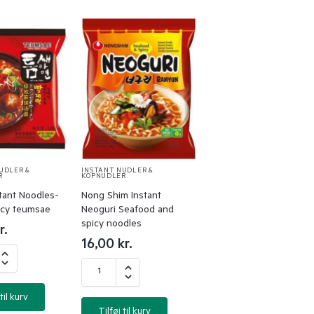
UDLER &
INSTANT NUDLER &
R
KOPNUDLER
tant Noodles-
Nong Shim Instant
icy teumsae
Neoguri Seafood and
spicy noodles
r.
16,00
kr.
til kurv
Tilføj til kurv