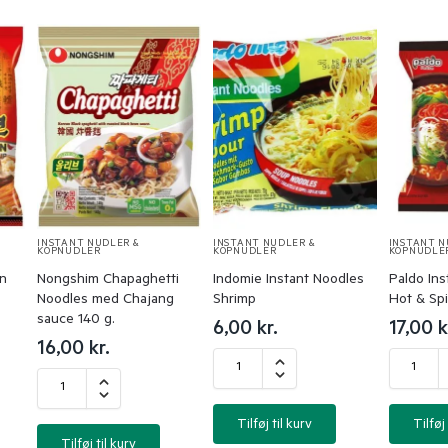
INSTANT NUDLER &
INSTANT NUDLER &
INSTANT N
KOPNUDLER
KOPNUDLER
KOPNUDLE
in
Nongshim Chapaghetti
Indomie Instant Noodles
Paldo Ins
Noodles med Chajang
Shrimp
Hot & Sp
sauce 140 g.
6,00
kr.
17,00
k
16,00
kr.
Tilføj til kurv
Tilføj 
Tilføj til kurv