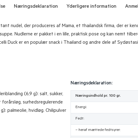
lse
Næringsdeklaration
Yderligere information
Anmel
stant nudel, der produceres af Mama, et thailandsk firma, der er ken
ret suppe. Nudlerne er pakket i en lille, praktisk pose og kan nemt til
celli Duck er en populær snack i Thailand og andre dele af Sydøsta
Næringsdeklaration:
riblanding (6,9 g): salt, sukker,
Næringsindhold pr. 100 gr.
t forårsløg, surhedsregulerende
Energi:
g): palmeolie, hvidløg. Chilipulver
Fedt:
– heraf mættede fedtsyrer: