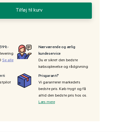
Tilføj til kurv
 399,-
Nærværende og ærlig
levering
kundeservice
00
Se alle
Du er sikret den bedste
købsoplevelse og rådgivning
nti
Prisgaranti*
stpilot
Vi garanterer markedets
bedste pris. Køb trygt og få
altid den bedste pris hos os.
Læs mere