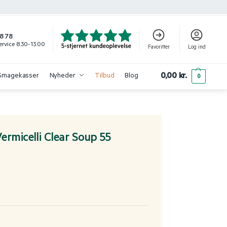
8 78
rvice 8.30-13.00
Favoritter
Log ind
0,00
kr.
Smagekasser
Nyheder
Tilbud
Blog
0
rmicelli Clear Soup 55