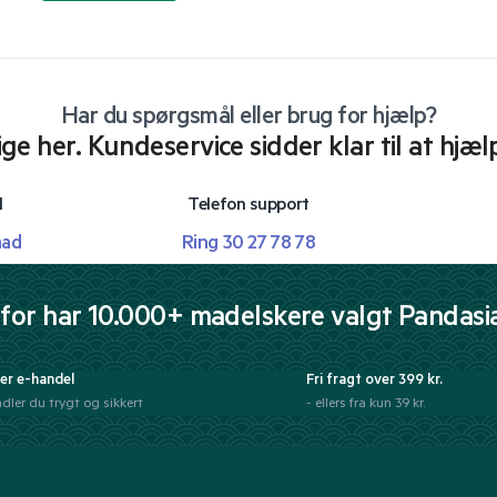
Har du spørgsmål eller brug for hjælp?
lige her. Kundeservice sidder klar til at hjæl
l
Telefon support
mad
Ring 30 27 78 78
for har 10.000+ madelskere valgt Pandasi
er e-handel
Fri fragt over 399 kr.
dler du trygt og sikkert
- ellers fra kun 39 kr.