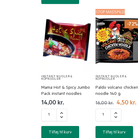
STOP MADSPILD
-72
INSTANT NUDLER &
INSTANT NUDLER &
KOPNUDLER
KOPNUDLER
Mama Hot & Spicy Jumbo
Paldo volcano chicke
Pack instant noodles
noodle 140 g.
14,00
kr.
4,50
kr.
16,00
kr.
Tilføj til kurv
Tilføj til kurv