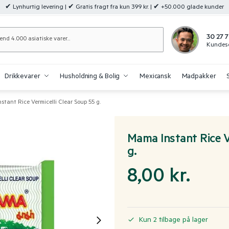
✔ Lynhurtig levering | ✔ Gratis fragt fra kun 399 kr. | ✔ +50.000 glade kunder
Søg
30 27 7
Kundese
Drikkevarer
Husholdning & Bolig
Mexicansk
Madpakker
tant Rice Vermicelli Clear Soup 55 g.
Mama Instant Rice Ve
g.
8,00
kr.
Kun 2 tilbage på lager