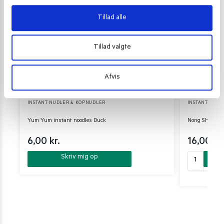
Tillad alle
Tillad valgte
Afvis
INSTANT NUDLER & KOPNUDLER
INSTANT NUDL
Yum Yum instant noodles Duck
Nong Shim Neo
6,00
kr.
16,00
kr.
Skriv mig op