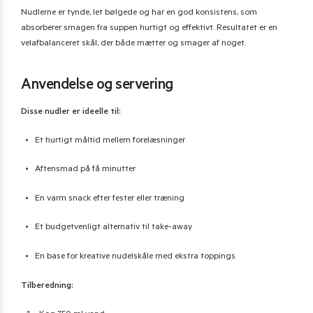
Nudlerne er tynde, let bølgede og har en god konsistens, som
absorberer smagen fra suppen hurtigt og effektivt. Resultatet er en
velafbalanceret skål, der både mætter og smager af noget.
Anvendelse og servering
Disse nudler er ideelle til:
Et hurtigt måltid mellem forelæsninger
Aftensmad på få minutter
En varm snack efter fester eller træning
Et budgetvenligt alternativ til take-away
En base for kreative nudelskåle med ekstra toppings
Tilberedning: