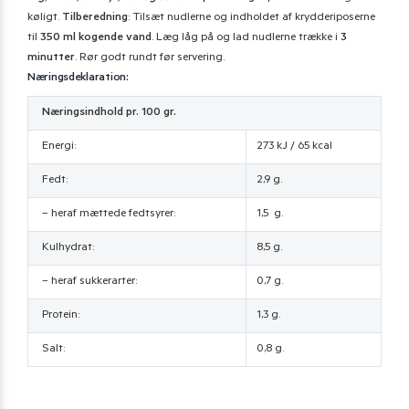
køligt.
Tilberedning
: Tilsæt nudlerne og indholdet af krydderiposerne
til
350 ml kogende vand
. Læg låg på og lad nudlerne trække i
3
minutter
. Rør godt rundt før servering.
Næringsdeklaration:
Næringsindhold pr. 100 gr.
Energi:
273 kJ / 65 kcal
Fedt:
2,9 g.
– heraf mættede fedtsyrer:
1,5 g.
Kulhydrat:
8,5 g.
– heraf sukkerarter:
0,7 g.
Protein:
1,3 g.
Salt:
0,8 g.