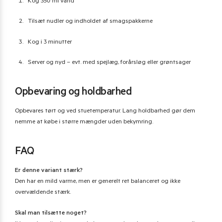
Kog 350 ml vand
Tilsæt nudler og indholdet af smagspakkerne
Kog i 3 minutter
Server og nyd – evt. med spejlæg, forårsløg eller grøntsager
Opbevaring og holdbarhed
Opbevares tørt og ved stuetemperatur. Lang holdbarhed gør dem
nemme at købe i større mængder uden bekymring.
FAQ
Er denne variant stærk?
Den har en mild varme, men er generelt ret balanceret og ikke
overvældende stærk.
Skal man tilsætte noget?