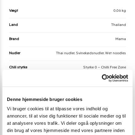
Vægt
0,06 kg
Land
Thailand
Brand
Mama
Nudler
Thai nudler, Svinekødsnudler, Wet noodles
Chili styrke
Styrke 0 – Chilli Free Zone
Allergier - Fri for
Nødder, Ost, Sennep, Sulfitter
Denne hjemmeside bruger cookies
Der er endnu ikke nogle anmeldelser.
Vi bruger cookies til at tilpasse vores indhold og
annoncer, til at vise dig funktioner til sociale medier og til
Vær den første til at anmelde “Mama instant
at analysere vores trafik. Vi deler også oplysninger om
noodles Pork”
din brug af vores hjemmeside med vores partnere inden