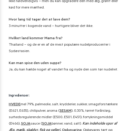
Ikke nødvendigvis – men du kan opgradere den med æg, grønt eller
kød for mere mæthed.
Hvor lang tid tager det at lave dem?
3 minutter i kogende vand – hurtigere bliver det ikke.
Hvilket land kommer Mama fra?
Thailand – og de er en af de mest populære nudelproducenter i
Sydøstasien.
Kan man spise den uden suppe?
Ja, du kan hælde noget af vandet fra og nyde den som tør nudelret.
Ingredienser:
HVEDE
mel 79%, palmeolie, salt, krydderier, sukker, smagsforstærkere
(E621, E635), chilipulver, aroma (
SESAM
), 0,30%, tørret forårsløg,
surhedsregulerende midler (E500, E501, E451), fortykningsmiddel
(E466),
SOJA
sauce (
SOJA
bønner, vand, salt).
Kan indeholde spor af
Æg, mælk, skaldyr, fisk og selleri.
Opbevaring
: Opbevares tørt og