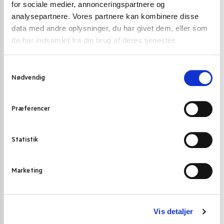
for sociale medier, annonceringspartnere og
Du skal være
logged in
for at afgive en anmeldelse.
analysepartnere. Vores partnere kan kombinere disse
data med andre oplysninger, du har givet dem, eller som
de har indsamlet fra din brug af deres tjenester.
Varenummer (SKU):
3139
Kategori:
Instant nudler & kopnudler
S
Nødvendig
a
m
t
Gode alternativer til dette produkt
Præferencer
y
k
k
Statistik
e
v
Marketing
a
l
g
Vis detaljer