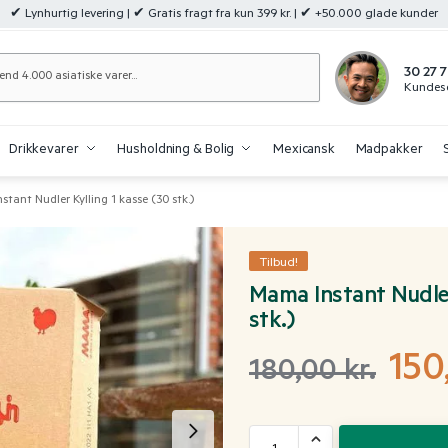
✔ Lynhurtig levering | ✔ Gratis fragt fra kun 399 kr. | ✔ +50.000 glade kunder
Søg
30 27 7
Kundese
Drikkevarer
Husholdning & Bolig
Mexicansk
Madpakker
tant Nudler Kylling 1 kasse (30 stk.)
Tilbud!
Mama Instant Nudler
stk.)
150
180,00
kr.