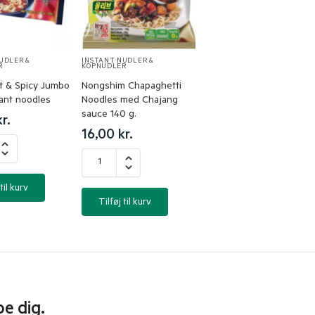
UDLER &
INSTANT NUDLER &
R
KOPNUDLER
 & Spicy Jumbo
Nongshim Chapaghetti
ant noodles
Noodles med Chajang
sauce 140 g.
kr.
16,00
kr.
til kurv
Tilføj til kurv
pe dig.