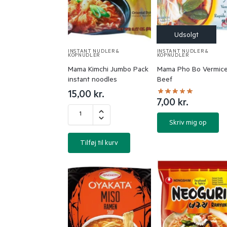
INSTANT NUDLER &
INSTANT NUDLER &
KOPNUDLER
KOPNUDLER
Mama Kimchi Jumbo Pack
Mama Pho Bo Vermicel
instant noodles
Beef
15,00
kr.
7,00
kr.
Skriv mig op
Tilføj til kurv