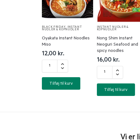
BLACK FRIDAY
,
INSTANT
INSTANT NUDLER &
NUDLER & KOPNUDLER
KOPNUDLER
Oyakata Instant Noodles
Nong Shim Instant
Miso
Neoguri Seafood and
spicy noodles
12,00
kr.
16,00
kr.
Tilføj til kurv
Tilføj til kurv
Vi er 