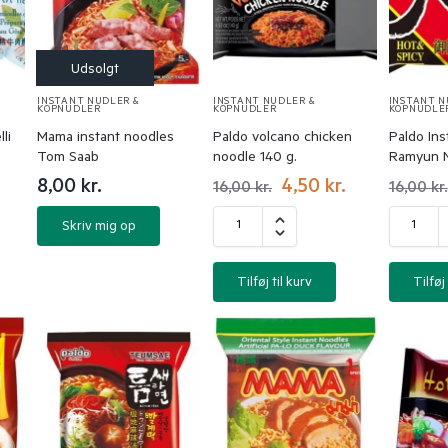
INSTANT NUDLER &
INSTANT NUDLER &
INSTANT N
KOPNUDLER
KOPNUDLER
KOPNUDLE
li
Mama instant noodles
Paldo volcano chicken
Paldo In
Tom Saab
noodle 140 g.
Ramyun 
8,00
kr.
4,50
kr.
16,00
kr.
16,00
kr.
Skriv mig op
Tilføj til kurv
Tilføj 