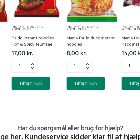
INSTANT NUDLER &
INSTANT NUDLER &
INSTANT N
KOPNUDLER
KOPNUDLER
KOPNUDLE
Paldo Instant Noodles-
Mama Pa-lo duck instant
Mama Hot
Hot & Spicy teumsae
noodles
Pack inst
17,00
kr.
8,00
kr.
14,00
Tilføj til kurv
Tilføj til kurv
Tilføj 
Har du spørgsmål eller brug for hjælp?
lige her. Kundeservice sidder klar til at hjæl