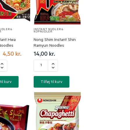
UDLER &
INSTANT NUDLER &
R
KOPNUDLER
stant Hwa
Nong Shim Instant Shin
Noodles
Ramyun Noodles
4,50
kr.
14,00
kr.
til kurv
Tilføj til kurv