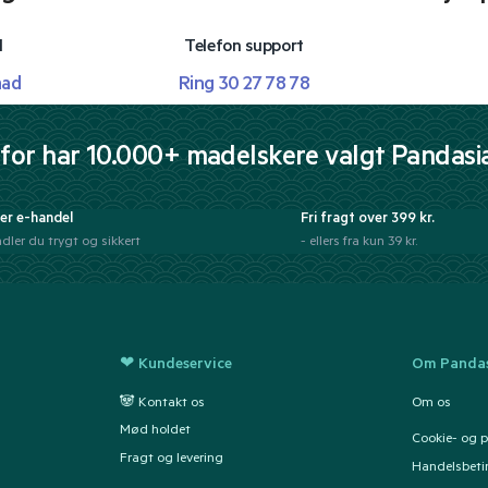
l
Telefon support
mad
Ring 30 27 78 78
for har 10.000+ madelskere valgt Pandasi
er e-handel
Fri fragt over 399 kr.
dler du trygt og sikkert
- ellers fra kun 39 kr.
❤ Kundeservice
Om Pandas
🐼 Kontakt os
Om os
Mød holdet
Cookie- og pr
Fragt og levering
Handelsbeti