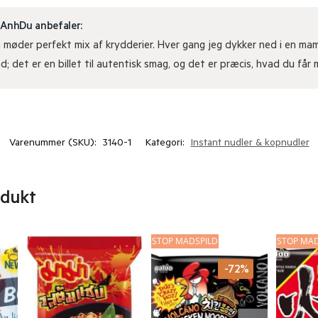
 AnhDu anbefaler:
 møder perfekt mix af krydderier. Hver gang jeg dykker ned i en mama
; det er en billet til autentisk smag, og det er præcis, hvad du får
Varenummer (SKU):
3140-1
Kategori:
Instant nudler & kopnudler
odukt
STOP MADSPILD
STOP MAD
-72%