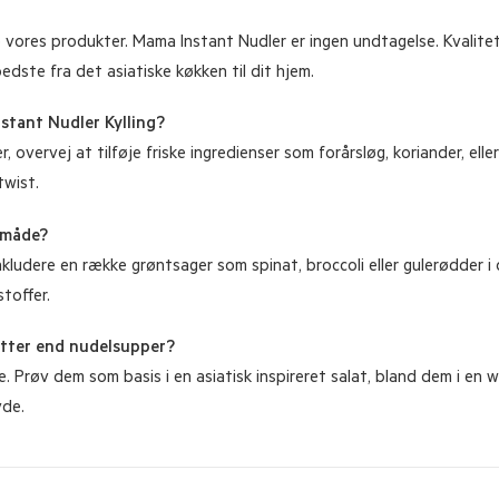
 vores produkter. Mama Instant Nudler er ingen undtagelse. Kvalitet
edste fra det asiatiske køkken til dit hjem.
stant Nudler Kylling?
vervej at tilføje friske ingredienser som forårsløg, koriander, eller en
twist.
 måde?
ludere en række grøntsager som spinat, broccoli eller gulerødder i 
toffer.
etter end nudelsupper?
e. Prøv dem som basis i en asiatisk inspireret salat, bland dem i en
yde.