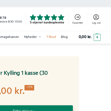
8 78
rvice 8.30-13.00
Favoritter
Log ind
0,00
kr.
Smagekasser
Nyheder
Tilbud
Blog
0
 Kylling 1 kasse (30
-17%
,00
kr.