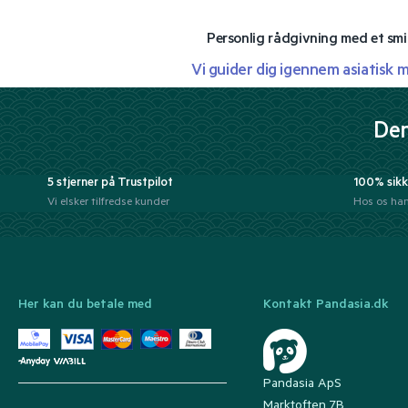
Personlig rådgivning med et smi
Vi guider dig igennem asiatisk 
Der
5 stjerner på Trustpilot
100% sikk
Vi elsker tilfredse kunder
Hos os han
Her kan du betale med
Kontakt Pandasia.dk
Pandasia ApS
Marktoften 7B