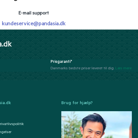
E-mail support
kundeservice@pandasia.dk
a.dk
Prisgaranti*
Danmarks bedste priser leveret til dig.
Læs mere
ia.dk
Brug for hjælp?
ivatlivspolitik
ngelser