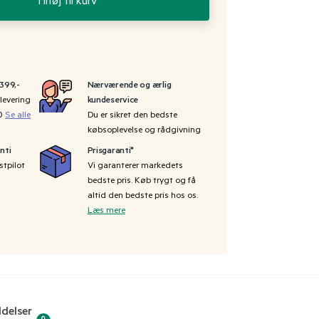
Tilføj til kurv
 399,-
Nærværende og ærlig
levering
kundeservice
00
Se alle
Du er sikret den bedste
købsoplevelse og rådgivning
nti
Prisgaranti*
stpilot
Vi garanterer markedets
bedste pris. Køb trygt og få
altid den bedste pris hos os.
Læs mere
delser