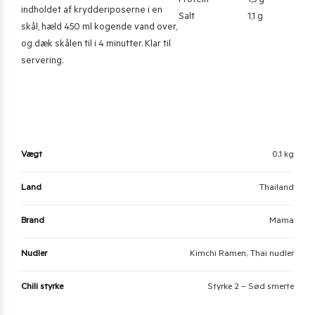
Protein
1,5 g
indholdet af krydderiposerne i en
Salt
1,1 g
skål, hæld 450 ml kogende vand over,
og dæk skålen til i 4 minutter. Klar til
servering.
Vægt
0,1 kg
Land
Thailand
Brand
Mama
Nudler
Kimchi Ramen, Thai nudler
Chili styrke
Styrke 2 – Sød smerte