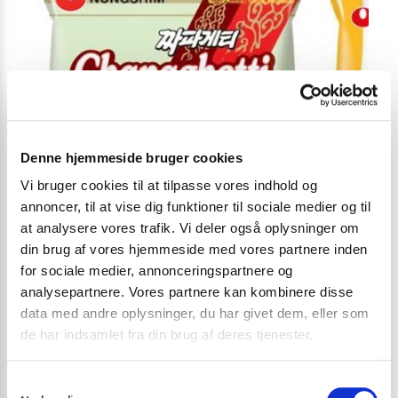
Denne hjemmeside bruger cookies
Vi bruger cookies til at tilpasse vores indhold og
annoncer, til at vise dig funktioner til sociale medier og til
at analysere vores trafik. Vi deler også oplysninger om
din brug af vores hjemmeside med vores partnere inden
for sociale medier, annonceringspartnere og
analysepartnere. Vores partnere kan kombinere disse
INSTANT NUDLER & KOPNUDLER
INSTANT NUDL
data med andre oplysninger, du har givet dem, eller som
de har indsamlet fra din brug af deres tjenester.
Nongshim Chapaghetti Noodles med Chajang sauce 140
Nong Shim Neo
g.
16,00
kr.
16,00
kr.
S