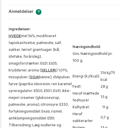
Anmeldelser
0
Ingredienser:
HVEDE
mel 56%, modificeret
tapiokastivelse, palmeolie, salt,
Næringsindhold:
sukker, tørret grøntsager (kål,
Gns. Næringsindhold pr.
shiitake, forårsløg),
100 g.
smagsforstærker: E621, E635,
krydderier, aroma (
SELLERI
) 1,01%,
316 kj/75
Energi (kJ/kcal):
misopulver (
SOJA
bønne), chilipulver,
kcal
farve (paprika oleoresin, ren karamel,
Fedt:
2,8 g
syreregulator: E500, E501, E451, ikke-
Heraf mættede
1,5 g
mejeri creamer (glukosesirup,
fedtsyrer
palmeolie, aroma), citronsyre: E330,
Kulhydrat:
11 g
fortykningsmiddel: E466, rismel,
Heraf
0,7 g
antiklumpningsmiddel: E551.
sukkerarter
Tilberedning: Læg nudlerne og