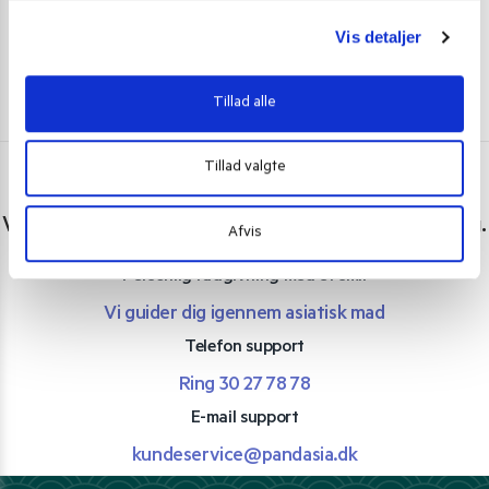
g
Vis detaljer
Tillad alle
Tillad valgte
Har du spørgsmål eller brug for hjælp?
Vi er lige her. Kundeservice sidder klar til at hjælpe dig.
Afvis
Personlig rådgivning med et smil
Vi guider dig igennem asiatisk mad
Telefon support
Ring 30 27 78 78
E-mail support
kundeservice@pandasia.dk