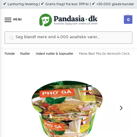
✔ Lynhurtig levering | ✔ Gratis fragt fra kun 399 kr. | ✔ +50.000 glade kunder
0
MENU
Søg
Forside
Nudler
Instant nudler & kopnudler
Mama Bowl Pho Ga Vermicelli Chicken 65 g.
/
/
/