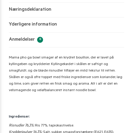
Næringsdeklaration
Yderligere information
Anmeldelser
0
Mama pho ga bowl smager af en krydret bouillon, der er lavet på
kyllingeben og krydderier. Kyllingekødet i skålen er saftigt og
smagfuldt, og de bløde risnudler tilføjer en mild tekstur til retten.
Skålen er også ofte toppet med friske ingredienser som koriander, løg
og lime, som giver retten en frisk smag og aroma. Alt i alt er det en
velsmagende og velafbalanceret instant noodle bowl.
Ingredienser:
Risnudler 76,3%:
Ris 77%, tapiokastivelse.
Krydderipulver 16,3%:
Salt, sukker, smagsforstærkere (E621, E635),