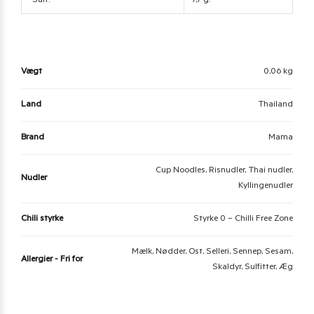
Salt:
7,7 g.
Vægt
0,06 kg
Land
Thailand
Brand
Mama
Cup Noodles, Risnudler, Thai nudler,
Nudler
Kyllingenudler
Chili styrke
Styrke 0 – Chilli Free Zone
Mælk, Nødder, Ost, Selleri, Sennep, Sesam,
Allergier - Fri for
Skaldyr, Sulfitter, Æg