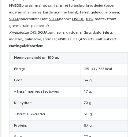
HVEDE
protein, maltodextrin, tørret forårsløg, krydderier (peber,
ingefær, stjerneanis, kardemomme, kanel), tørret gulerod, aromaer,
SOJA
saucepulver (salt,
SOJA
bønner,
HVEDE
,
BYG
, maltekstrakt,
gærekstrakt, palmeolie).
Krydderiolie 7,4%:
SOJA
bønneolie, krydderier (løg, skalotteløg,
ingefær), palmeolie, aromaer,
FISKE
sauce (
ANSJOS
, salt, sukker).
Næringsdeklaration:
Næringsindhold pr. 100 gr.
Energi:
1551 kJ / 367 kcal
Fedt:
5,4 g.
– heraf mættede fedtsyrer:
1,7 g.
Kulhydrat:
70 g.
– heraf sukkerarter:
5,0 g.
Protein:
8,7 g.