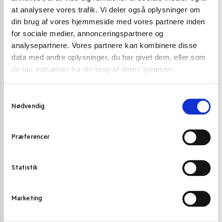
at analysere vores trafik. Vi deler også oplysninger om
din brug af vores hjemmeside med vores partnere inden
for sociale medier, annonceringspartnere og
analysepartnere. Vores partnere kan kombinere disse
data med andre oplysninger, du har givet dem, eller som
de har indsamlet fra din brug af deres tjenester.
S
Nødvendig
a
m
t
Præferencer
y
k
INSTANT NUDLER & KOPNUDLER
INSTANT NUDL
k
Statistik
Mama instant noodles Pork
Yum Yum inst
e
v
7,00
kr.
7,00
kr.
Marketing
a
Skriv mig op
l