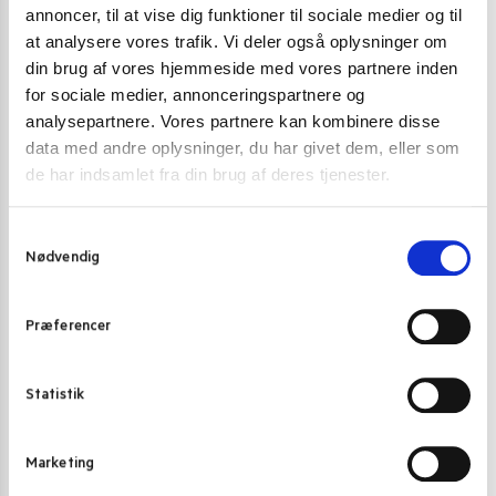
annoncer, til at vise dig funktioner til sociale medier og til
at analysere vores trafik. Vi deler også oplysninger om
din brug af vores hjemmeside med vores partnere inden
for sociale medier, annonceringspartnere og
GRØNT OG FRUGT PÅ GLAS OG DÅSE
,
SUSHI INGEFÆR
GRØNT OG FRUG
analysepartnere. Vores partnere kan kombinere disse
data med andre oplysninger, du har givet dem, eller som
Sushi ingefær hvid 240g
Tørrede fungus
de har indsamlet fra din brug af deres tjenester.
17,00
kr.
39,00
kr
S
Tilføj til kurv
Nødvendig
a
m
t
Præferencer
y
k
Customers also bought
k
Statistik
e
v
POPULÆR
POPULÆR
Marketing
a