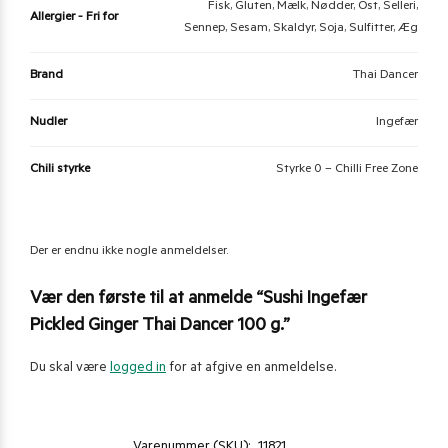
Fisk, Gluten, Mælk, Nødder, Ost, Selleri,
Allergier - Fri for
Sennep, Sesam, Skaldyr, Soja, Sulfitter, Æg
Brand
Thai Dancer
Nudler
Ingefær
Chili styrke
Styrke 0 – Chilli Free Zone
Der er endnu ikke nogle anmeldelser.
Vær den første til at anmelde “Sushi Ingefær
Pickled Ginger Thai Dancer 100 g.”
Du skal være
logged in
for at afgive en anmeldelse.
Varenummer (SKU):
11821