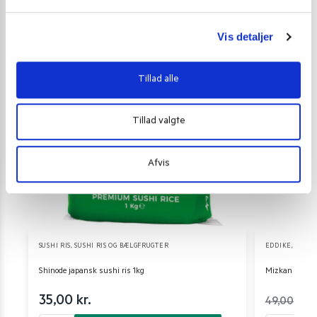
l
g
Vis detaljer
Tillad alle
Tillad valgte
Afvis
SUSHI RIS
,
SUSHI RIS OG BÆLGFRUGTER
EDDIKE
,
SUSHI
Shinode japansk sushi ris 1kg
Mizkan risedd
35,00
kr.
49,00
kr.