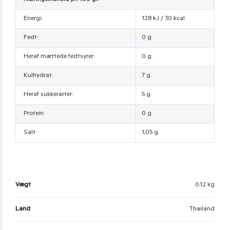
Energi:
128 kJ / 30 kcal
Fedt:
0 g.
Heraf mættede fedtsyrer:
0 g.
Kulhydrat:
7 g.
Heraf sukkerarter:
5 g.
Protein:
0 g.
Salt:
1,05 g.
Vægt
0,12 kg
Land
Thailand