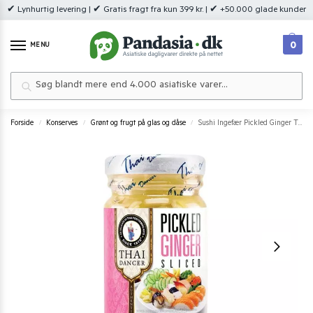
✔ Lynhurtig levering | ✔ Gratis fragt fra kun 399 kr. | ✔ +50.000 glade kunder
0
MENU
Søg
Forside
Konserves
Grønt og frugt på glas og dåse
Sushi Ingefær Pickled Ginger Thai Dancer 100 g.
/
/
/