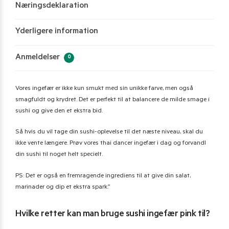
Næringsdeklaration
Yderligere information
Anmeldelser
0
Vores ingefær er ikke kun smukt med sin unikke farve, men også
smagfuldt og krydret. Det er perfekt til at balancere de milde smage i
sushi og give den et ekstra bid.
Så hvis du vil tage din sushi-oplevelse til det næste niveau, skal du
ikke vente længere. Prøv vores thai dancer ingefær i dag og forvandl
din sushi til noget helt specielt.
PS: Det er også en fremragende ingrediens til at give din salat,
marinader og dip et ekstra spark.”
Hvilke retter kan man bruge sushi ingefær pink til?