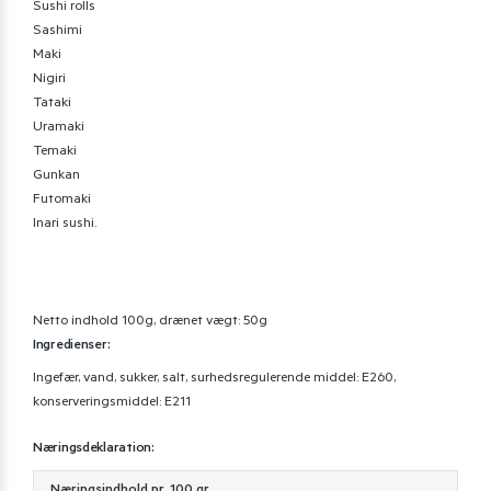
Sushi rolls
Sashimi
Maki
Nigiri
Tataki
Uramaki
Temaki
Gunkan
Futomaki
Inari sushi.
Netto indhold 100g, drænet vægt: 50g
Ingredienser:
Ingefær, vand, sukker, salt, surhedsregulerende middel: E260,
konserveringsmiddel: E211
Næringsdeklaration:
Næringsindhold pr. 100 gr.