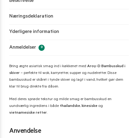
Beskrivelse
Næringsdeklaration
Yderligere information
Anmeldelser
0
Bring ægte asiatisk smag ind i køkkenet med
Aroy-D Bambusskud i
skiver
– perfekte til wok, karryretter, supper og nudelretter. Disse
bambusskud er skåret i tynde skiver og lagt i vand, hvilket gør dem
klar til brug direkte fra dåsen.
Med deres sprøde tekstur og milde smag er bambusskud en
uundværlig ingrediens i både
thailandske
,
kinesiske
og
vietnamesiske retter
.
Anvendelse