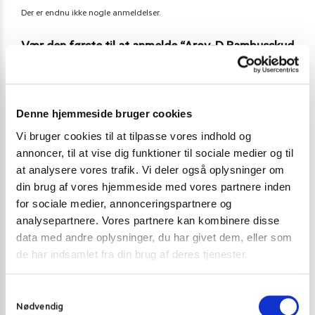
Der er endnu ikke nogle anmeldelser.
Vær den første til at anmelde “Aroy-D Bambusskud
i skiver (bamboo shoot) 540 g.”
Du skal være
logged in
for at afgive en anmeldelse.
Denne hjemmeside bruger cookies
Vi bruger cookies til at tilpasse vores indhold og
Varenummer (SKU):
133464
annoncer, til at vise dig funktioner til sociale medier og til
Kategori:
Grønt og frugt på glas og dåse
at analysere vores trafik. Vi deler også oplysninger om
din brug af vores hjemmeside med vores partnere inden
for sociale medier, annonceringspartnere og
analysepartnere. Vores partnere kan kombinere disse
Gode alternativer til dette produkt
data med andre oplysninger, du har givet dem, eller som
de har indsamlet fra din brug af deres tjenester.
S
Nødvendig
a