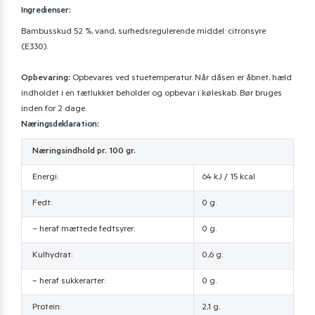
Ingredienser:
Bambusskud 52 %, vand, surhedsregulerende middel: citronsyre
(E330).
Opbevaring:
Opbevares ved stuetemperatur. Når dåsen er åbnet, hæld
indholdet i en tætlukket beholder og opbevar i køleskab. Bør bruges
inden for 2 dage.
Næringsdeklaration:
Næringsindhold pr. 100 gr.
Energi:
64 kJ / 15 kcal
Fedt:
0 g.
– heraf mættede fedtsyrer:
0 g.
Kulhydrat:
0,6 g.
– heraf sukkerarter:
0 g.
Protein:
2,1 g.