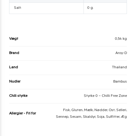
Salt:
0 g.
Vægt
0,54 kg
Brand
Aroy-D
Land
Thailand
Nudler
Bambus
Chili styrke
Styrke 0 – Chilli Free Zone
Fisk, Gluten, Mælk, Nødder, Ost, Selleri,
Allergier - Fri for
Sennep, Sesam, Skaldyr, Soja, Sulfitter, Æg