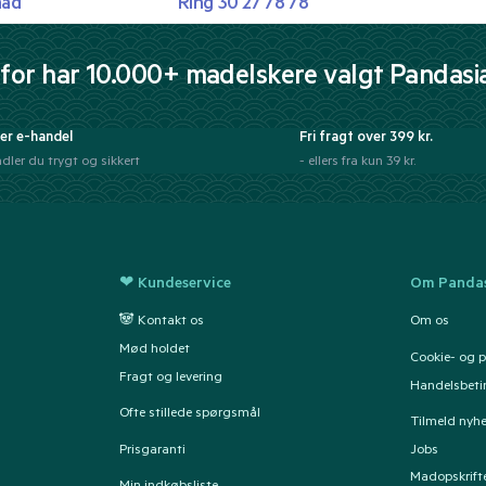
mad
Ring 30 27 78 78
for har 10.000+ madelskere valgt Pandasi
er e-handel
Fri fragt over 399 kr.
dler du trygt og sikkert
- ellers fra kun 39 kr.
❤ Kundeservice
Om Pandas
🐼 Kontakt os
Om os
Mød holdet
Cookie- og pr
Fragt og levering
Handelsbeti
Ofte stillede spørgsmål
Tilmeld nyh
Prisgaranti
Jobs
Madopskrift