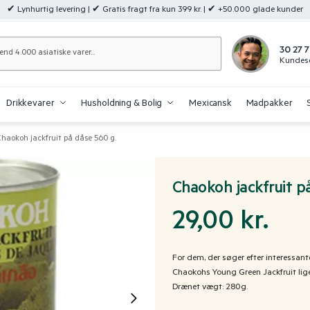
✔ Lynhurtig levering | ✔ Gratis fragt fra kun 399 kr. | ✔ +50.000 glade kunder
Søg
30 27 7
Kundese
Drikkevarer
Husholdning & Bolig
Mexicansk
Madpakker
haokoh jackfruit på dåse 560 g.
Chaokoh jackfruit p
29,00
kr.
For dem, der søger efter interessante
Chaokohs Young Green Jackfruit lige 
Drænet vægt: 280g.