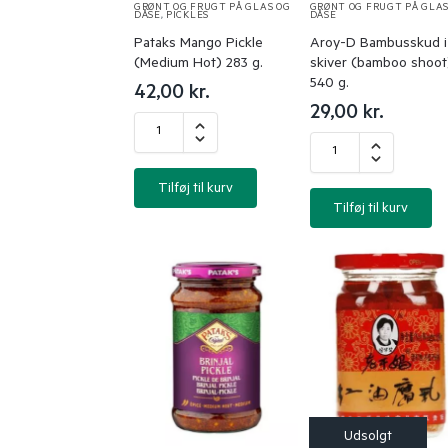
GRØNT OG FRUGT PÅ GLAS OG
GRØNT OG FRUGT PÅ GLAS
DÅSE
,
PICKLES
DÅSE
Pataks Mango Pickle
Aroy-D Bambusskud i
(Medium Hot) 283 g.
skiver (bamboo shoot
540 g.
42,00
kr.
29,00
kr.
Tilføj til kurv
Tilføj til kurv