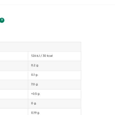
0
126 kJ / 30 kcal
0,2 g.
0,1 g.
7,0 g.
<0,5 g.
0 g.
0,19 g.