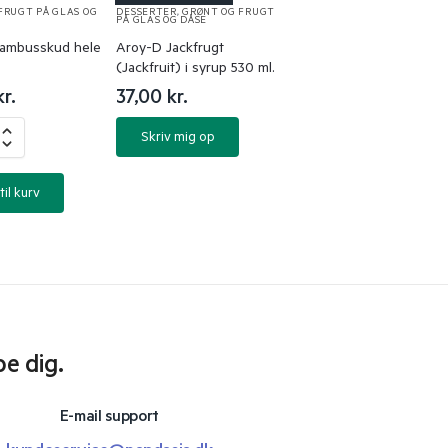
FRUGT PÅ GLAS OG
DESSERTER
,
GRØNT OG FRUGT
PÅ GLAS OG DÅSE
ambusskud hele
Aroy-D Jackfrugt
(Jackfruit) i syrup 530 ml.
kr.
37,00
kr.
Skriv mig op
til kurv
pe dig.
E-mail support