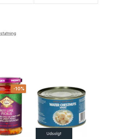
statning
-10%