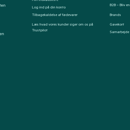
Min indkøbsliste
B2B – Bliv e
ten
Log ind på din konto
Tilbagekaldelse af fødevarer
Brands
Læs hvad vores kunder siger om os på
Gavekort
Trustpilot
Samarbejde
ten