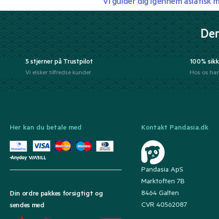
Vi guider dig igennem asiatisk 
Der
5 stjerner på Trustpilot
100% sikk
Vi elsker tilfredse kunder
Hos os han
Her kan du betale med
Kontakt Pandasia.dk
Pandasia ApS
Marktoften 7B
8464 Galten
Din ordre pakkes forsigtigt og
CVR 40562087
sendes med