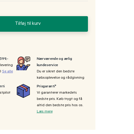
Tilføj til kurv
 399,-
Nærværende og ærlig
levering
kundeservice
00
Se alle
Du er sikret den bedste
købsoplevelse og rådgivning
nti
Prisgaranti*
stpilot
Vi garanterer markedets
bedste pris. Køb trygt og få
altid den bedste pris hos os.
Læs mere