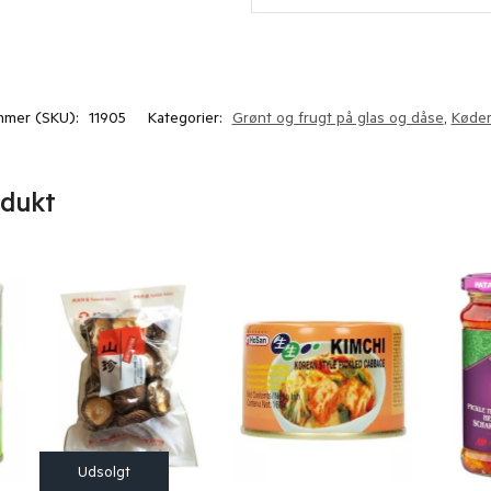
mmer (SKU):
11905
Kategorier:
Grønt og frugt på glas og dåse
,
Køder
odukt