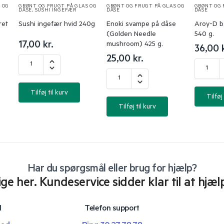
 OG
GRØNT OG FRUGT PÅ GLAS OG
GRØNT OG FRUGT PÅ GLAS OG
GRØNT OG 
DÅSE
,
SUSHI INGEFÆR
DÅSE
DÅSE
ret
Sushi ingefær hvid 240g
Enoki svampe på dåse
Aroy-D b
(Golden Needle
540 g.
17,00
kr.
mushroom) 425 g.
36,00
25,00
kr.
Tilføj til kurv
Tilføj 
Tilføj til kurv
Har du spørgsmål eller brug for hjælp?
lige her. Kundeservice sidder klar til at hjæl
l
Telefon support