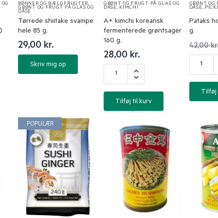
 OG
BØNNER OG BÆLGFRUGTER
,
GRØNT OG FRUGT PÅ GLAS OG
GRØNT OG 
GRØNT OG FRUGT PÅ GLAS OG
DÅSE
,
KIMCHI
DÅSE
,
PICK
DÅSE
Tørrede shiitake svampe
A+ kimchi koreansk
Pataks ho
)
hele 85 g.
fermenterede grøntsager
g.
160 g.
29,00
kr.
42,00
kr
28,00
kr.
Skriv mig op
Tilføj 
Tilføj til kurv
POPULÆR