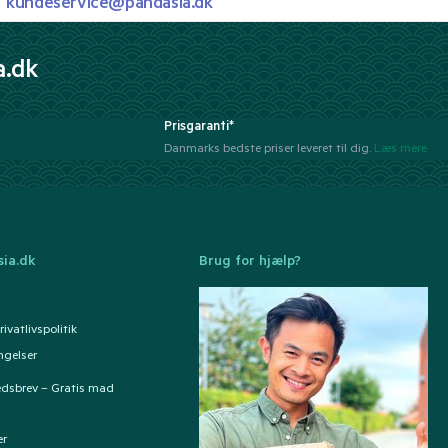
kundeservice@pandasia.dk
a.dk
Prisgaranti*
Danmarks bedste priser leveret til dig.
Læs mere
ia.dk
Brug for hjælp?
ivatlivspolitik
ngelser
edsbrev – Gratis mad
er