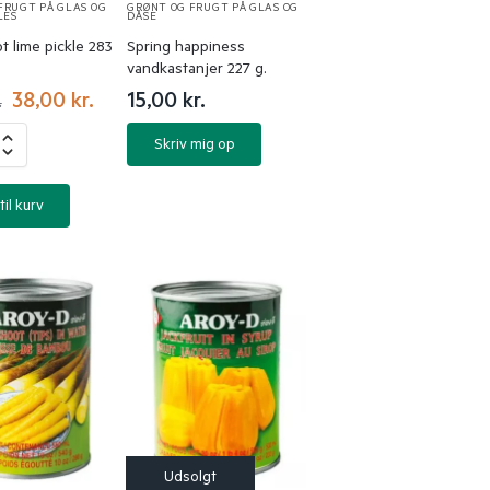
FRUGT PÅ GLAS OG
GRØNT OG FRUGT PÅ GLAS OG
LES
DÅSE
t lime pickle 283
Spring happiness
vandkastanjer 227 g.
38,00
kr.
15,00
kr.
.
Skriv mig op
til kurv