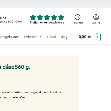
8 78
rvice 8.30-13.00
Favoritter
Log ind
0,00
kr.
Smagekasser
Nyheder
Tilbud
Blog
0
å dåse 560 g.
 kødalternativer, især vegansk pulled pork, er
det, du leder efter.