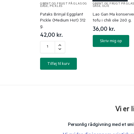
GRØNT OG FRUGT PÅ GLAS OG
GRØNT OG FRUGT PÅ GLAS
DÅSE
,
PICKLES
DÅSE
,
OLIE
Pataks Brinjal Eggplant
Lao Gan Ma konserve
Pickle (Medium Hot) 312
tofu i chili olie 260 g.
g.
36,00
kr.
42,00
kr.
Skriv mig op
Tilføj til kurv
Vi er 
Personlig rådgivning med et smi