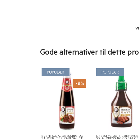
V
Gode alternativer til dette pr
POPULÆR
POPULÆR
-8%
SUSHI SOJA, DRESSING OG
DRESSING OG TILBEHØR
,
S
SAUCER
,
TERIYAKI SAUCE
SOJA, DRESSING OG SAUCE