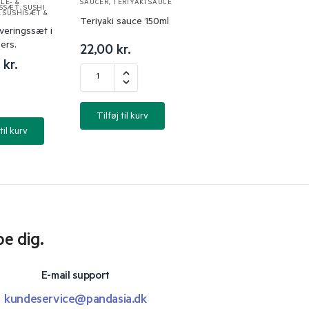
LE- &
SAUCER
,
TERIYAKI SAUCE
GSSÆT
,
SUSHI
,
SUSHISÆT &
Teriyaki sauce 150ml
veringssæt i
pers.
22,00
kr.
0
kr.
Tilføj til kurv
til kurv
pe dig.
E-mail support
kundeservice@pandasia.dk