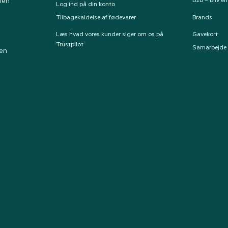
B2B – Bliv e
ten
Log ind på din konto
Tilbagekaldelse af fødevarer
Brands
Læs hvad vores kunder siger om os på
Gavekort
Trustpilot
Samarbejde
ten