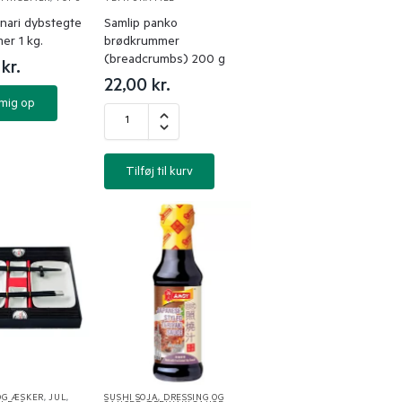
Inari dybstegte
Samlip panko
er 1 kg.
brødkrummer
(breadcrumbs) 200 g
0
kr.
22,00
kr.
 mig op
Tilføj til kurv
OG ÆSKER
,
JUL
,
SUSHI SOJA, DRESSING OG