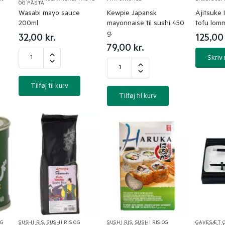
OG PASTA
Wasabi mayo sauce
Kewpie Japansk
Ajitsuke 
200ml
mayonnaise til sushi 450
tofu lomm
g.
32,00
kr.
125,0
79,00
kr.
Skriv
Tilføj til kurv
Tilføj til kurv
OG
SUSHI RIS
,
SUSHI RIS OG
SUSHI RIS
,
SUSHI RIS OG
GAVESÆT 