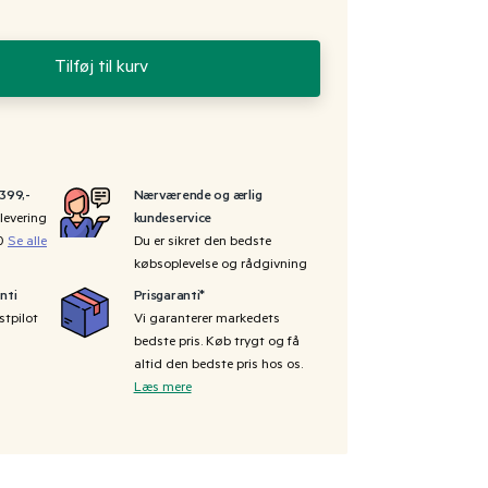
Tilføj til kurv
 399,-
Nærværende og ærlig
levering
kundeservice
00
Se alle
Du er sikret den bedste
købsoplevelse og rådgivning
nti
Prisgaranti*
stpilot
Vi garanterer markedets
bedste pris. Køb trygt og få
altid den bedste pris hos os.
Læs mere