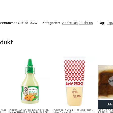
arenummer (SKU):
6337
Kategorier:
Andre Ris
,
Sushi ris
Tag:
Jap
odukt
USHI
DRESSING OG TILBEHØR
,
SUSHI
DRESSING OG TILBEHØR
,
SUSHI
GRØNT OG 
R
,
MAYONNAISE
,
WASABI PASTE
MAYONNAISE
DÅSE
,
SUSH