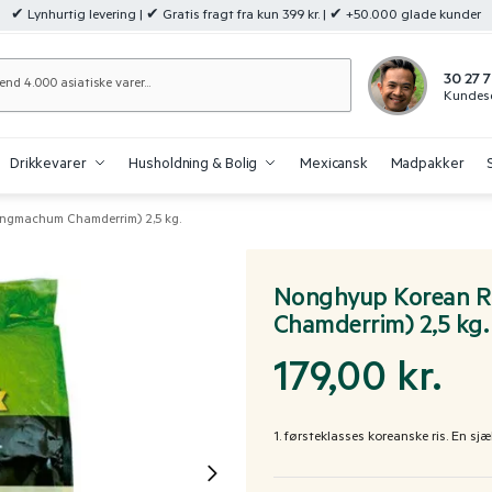
✔ Lynhurtig levering | ✔ Gratis fragt fra kun 399 kr. | ✔ +50.000 glade kunder
Søg
30 27 7
Kundese
Drikkevarer
Husholdning & Bolig
Mexicansk
Madpakker
ngmachum Chamderrim) 2,5 kg.
Nonghyup Korean R
Chamderrim) 2,5 kg.
179,00
kr.
1. førsteklasses koreanske ris. En s