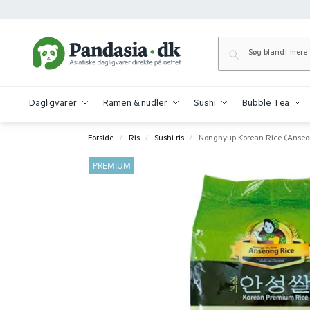
Dagligvarer
Ramen & nudler
Sushi
Bubble Tea
Forside
Ris
Sushi ris
Nonghyup Korean Rice (Anseo
/
/
/
PREMIUM