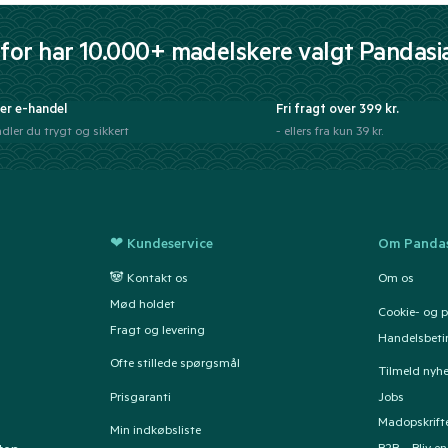
for har 10.000+ madelskere valgt Pandasi
er e-handel
Fri fragt over 399 kr.
dler du trygt og sikkert
- ellers fra kun 39 kr.
❤ Kundeservice
Om Pandas
🐼 Kontakt os
Om os
Mød holdet
Cookie- og pr
Fragt og levering
Handelsbeti
Ofte stillede spørgsmål
Tilmeld nyh
Prisgaranti
Jobs
Madopskrift
Min indkøbsliste