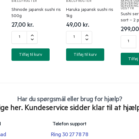
BÆLGFRUGTER
BÆLGFRUGTER
RAMEN SKÅ
SERVERIN
SERVERING
UDSTYR
Shinode japansk sushi ris
Haruka japansk sushi ris
Sushi ser
500g
1kg
sort – 2 
27,00
kr.
49,00
kr.
299,0
Tilføj til kurv
Tilføj til kurv
Tilføj 
Har du spørgsmål eller brug for hjælp?
lige her. Kundeservice sidder klar til at hjæl
l
Telefon support
mad
Ring 30 27 78 78