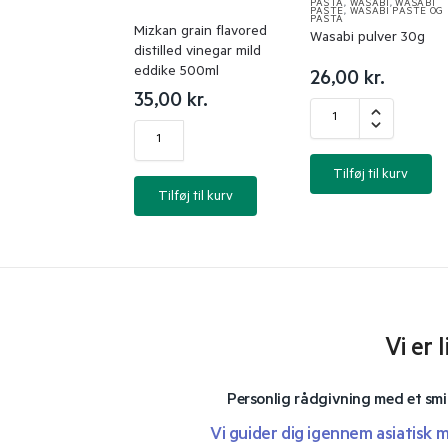
PASTA
,
WASABI
,
WASABI
PASTE
,
WASABI PASTE OG
PASTA
Mizkan grain flavored
Wasabi pulver 30g
distilled vinegar mild
eddike 500ml
26,00
kr.
35,00
kr.
Tilføj til kurv
Tilføj til kurv
Vi er 
Personlig rådgivning med et smi
Vi guider dig igennem asiatisk 