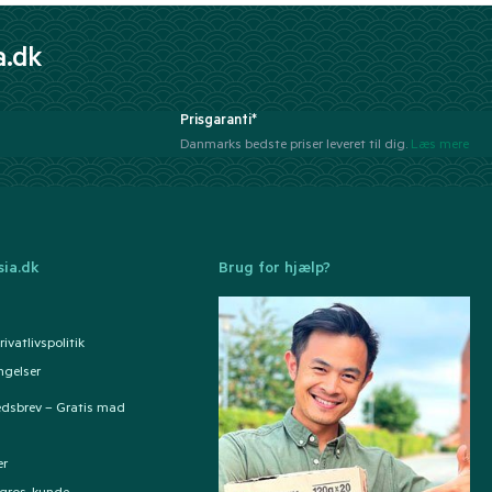
a.dk
Prisgaranti*
Danmarks bedste priser leveret til dig.
Læs mere
ia.dk
Brug for hjælp?
ivatlivspolitik
ngelser
edsbrev – Gratis mad
er