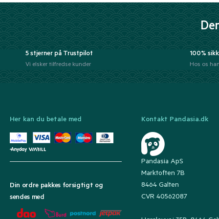
Der
5 stjerner på Trustpilot
100% sikk
Vi elsker tilfredse kunder
Hos os han
Her kan du betale med
Kontakt Pandasia.dk
Pandasia ApS
Marktoften 7B
8464 Galten
Din ordre pakkes forsigtigt og
CVR 40562087
sendes med