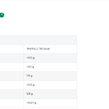
0
1449 kJ / 341 kcal
<0,5 g.
<0,1 g.
79 g.
<0,5 g.
5,8 g.
<0,01 g.