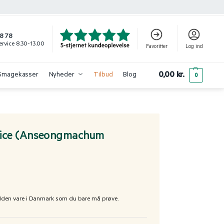
8 78
rvice 8.30-13.00
Favoritter
Log ind
0,00
kr.
Smagekasser
Nyheder
Tilbud
Blog
0
ice (Anseongmachum
jælden vare i Danmark som du bare må prøve.