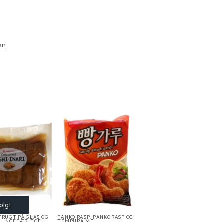
an
FRUGT PÅ GLAS OG
PANKO RASP
,
PANKO RASP OG
I INGEFÆR
,
TOFU
TEMPURA MEL