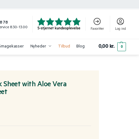
8 78
rvice 8.30-13.00
Favoritter
Log ind
0,00
kr.
Smagekasser
Nyheder
Tilbud
Blog
0
 Sheet with Aloe Vera
eet