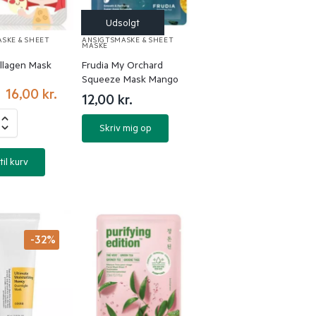
SKE & SHEET
ANSIGTSMASKE & SHEET
MASKE
llagen Mask
Frudia My Orchard
Squeeze Mask Mango
16,00
kr.
12,00
kr.
Skriv mig op
til kurv
-32%