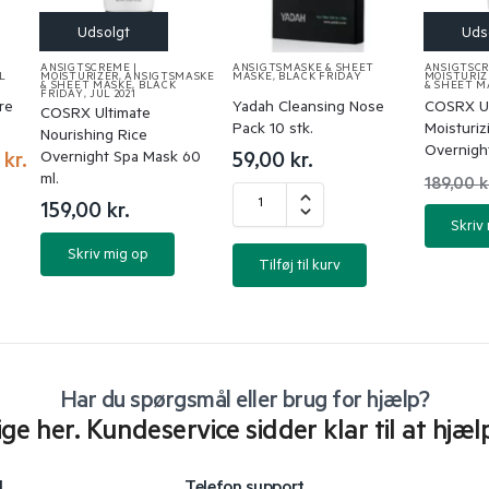
ANSIGTSCREME |
ANSIGTSMASKE & SHEET
ANSIGTSCR
L
MOISTURIZER
,
ANSIGTSMASKE
MASKE
,
BLACK FRIDAY
MOISTURIZ
& SHEET MASKE
,
BLACK
& SHEET M
FRIDAY
,
JUL 2021
re
Yadah Cleansing Nose
COSRX Ul
COSRX Ultimate
Pack 10 stk.
Moisturi
Nourishing Rice
Overnigh
Overnight Spa Mask 60
0
kr.
59,00
kr.
ml.
189,00
k
159,00
kr.
Skriv
Skriv mig op
Tilføj til kurv
Har du spørgsmål eller brug for hjælp?
lige her. Kundeservice sidder klar til at hjæl
l
Telefon support