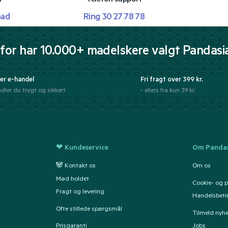
mad
Ring 30 27 78 78
for har 10.000+ madelskere valgt Pandasi
er e-handel
Fri fragt over 399 kr.
dler du trygt og sikkert
- ellers fra kun 39 kr.
❤ Kundeservice
Om Pandas
🐼 Kontakt os
Om os
Mød holdet
Cookie- og pr
Fragt og levering
Handelsbeti
Ofte stillede spørgsmål
Tilmeld nyh
Prisgaranti
Jobs