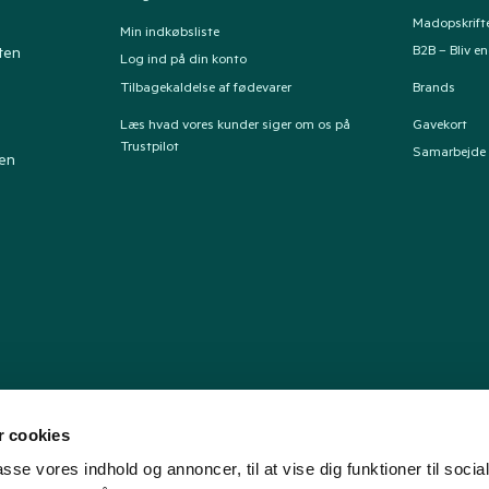
Madopskrift
Min indkøbsliste
B2B – Bliv e
ten
Log ind på din konto
Tilbagekaldelse af fødevarer
Brands
Læs hvad vores kunder siger om os på
Gavekort
Trustpilot
Samarbejde
ten
 cookies
passe vores indhold og annoncer, til at vise dig funktioner til soci