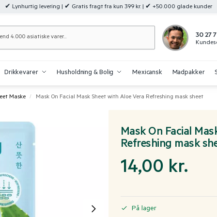
✔ Lynhurtig levering | ✔ Gratis fragt fra kun 399 kr. | ✔ +50.000 glade kunder
Søg
30 27 7
Kundese
Drikkevarer
Husholdning & Bolig
Mexicansk
Madpakker
eet Maske
Mask On Facial Mask Sheet with Aloe Vera Refreshing mask sheet
/
Mask On Facial Mask
Refreshing mask sh
14,00
kr.
På lager