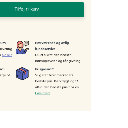
Tilføj til kurv
 399,-
Nærværende og ærlig
levering
kundeservice
00
Se alle
Du er sikret den bedste
købsoplevelse og rådgivning
nti
Prisgaranti*
stpilot
Vi garanterer markedets
bedste pris. Køb trygt og få
altid den bedste pris hos os.
Læs mere