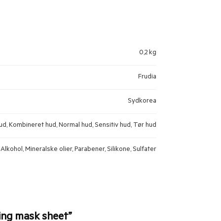
0,2 kg
Frudia
Sydkorea
ud, Kombineret hud, Normal hud, Sensitiv hud, Tør hud
Alkohol, Mineralske olier, Parabener, Silikone, Sulfater
hing mask sheet”