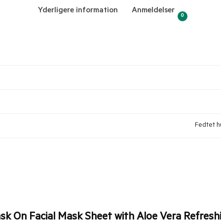
Yderligere information
Anmeldelser
0
Fedtet h
ask On Facial Mask Sheet with Aloe Vera Refres