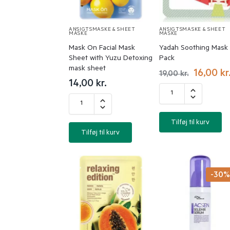
ANSIGTSMASKE & SHEET
ANSIGTSMASKE & SHEET
MASKE
MASKE
Mask On Facial Mask
Yadah Soothing Mask
Sheet with Yuzu Detoxing
Pack
mask sheet
16,00
kr
19,00
kr.
14,00
kr.
Tilføj til kurv
Tilføj til kurv
-30