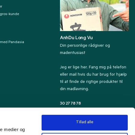
er
ngros-kunde
AnhDu Long Vu
 med Pandasia
Din personlige rådgiver og
madentusiast
Jeg er lige her. Fang mig på telefon
eller mail hvis du har brug for hjælp
til at finde de rigtige produkter til
din madlavning.
30 27 78 78
Kundeservice tlf. 8.30-13.00
kundeservice@pandasia.dk
Tillad alle
ale medier og