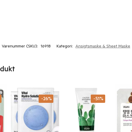
Varenummer (SKU):
16918
Kategori:
Ansigtsmaske & Sheet Maske
odukt
%
-26%
-51%