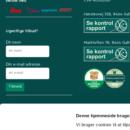
CVR 40562087
sendes med
Hørslevvej 35B, 8464 Gal
Ugentlige tilbud?
Dit navn
Marktoften 7B, 8464 Gal
Din e-mail adresse
Denne hjemmeside bruger
Vi bruger cookies til at til