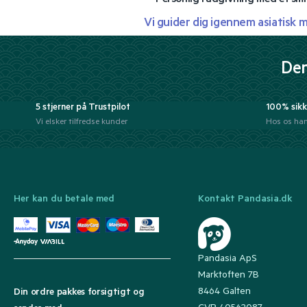
Vi guider dig igennem asiatisk 
Der
5 stjerner på Trustpilot
100% sikk
Vi elsker tilfredse kunder
Hos os han
Her kan du betale med
Kontakt Pandasia.dk
Pandasia ApS
Marktoften 7B
8464 Galten
Din ordre pakkes forsigtigt og