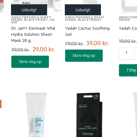
ANSIGTSMASKE & SHEET
ANSIGTSMASKE & SHEET
ANSIGTSMA
MASKE
,
BLACK FRIDAY
,
JUL
MASKE
,
BLACK FRIDAY
MASKE
2021
Dr. Jart+ Dermask Vital
Yadah Cactus Soothing
Yadah Co
Hydra Solution Sheet
Gel
Mask 28 g.
19,00
kr.
.
39,00
kr.
79,00
kr.
29,00
kr.
39,00
kr.
Skriv mig op
Skriv mig op
Tilføj 
%