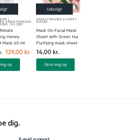
EME |
ANSIGTSMASKE & SHEET
ER
,
ANSIGTSMASKE
MASKE
ASKE
,
JUL 2021
timate
Mask On Facial Mask
zing Honey
Sheet with Green tea
t Mask 60 ml.
Purifying mask sheet
129,00
kr.
14,00
kr.
r.
 mig op
Skriv mig op
pe dig.
E-mail support