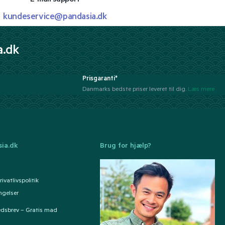
kundeservice@pandasia.dk
a.dk
Prisgaranti*
Danmarks bedste priser leveret til dig.
Læs mere
ia.dk
Brug for hjælp?
ivatlivspolitik
ngelser
edsbrev – Gratis mad