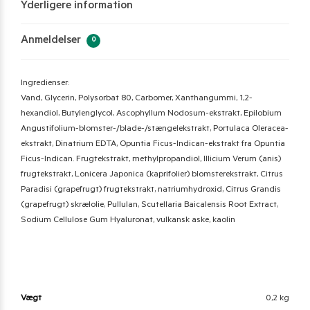
Yderligere information
Anmeldelser
0
Ingredienser:
Vand, Glycerin, Polysorbat 80, Carbomer, Xanthangummi, 1,2-
hexandiol, Butylenglycol, Ascophyllum Nodosum-ekstrakt, Epilobium
Angustifolium-blomster-/blade-/stængelekstrakt, Portulaca Oleracea-
ekstrakt, Dinatrium EDTA, Opuntia Ficus-Indican-ekstrakt fra Opuntia
Ficus-Indican. Frugtekstrakt, methylpropandiol, Illicium Verum (anis)
frugtekstrakt, Lonicera Japonica (kaprifolier) blomsterekstrakt, Citrus
Paradisi (grapefrugt) frugtekstrakt, natriumhydroxid, Citrus Grandis
(grapefrugt) skrælolie, Pullulan, Scutellaria Baicalensis Root Extract,
Sodium Cellulose Gum Hyaluronat, vulkansk aske, kaolin
Vægt
0,2 kg