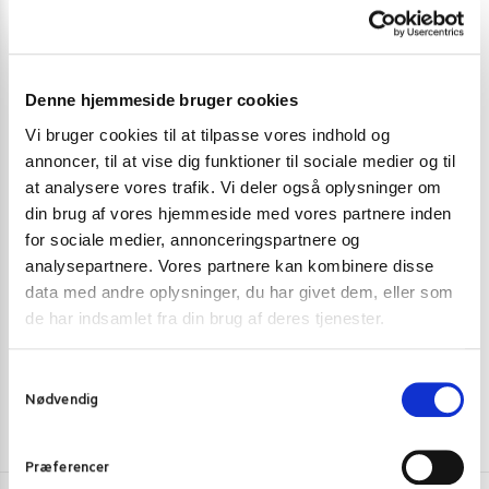
Denne hjemmeside bruger cookies
Vi bruger cookies til at tilpasse vores indhold og
annoncer, til at vise dig funktioner til sociale medier og til
at analysere vores trafik. Vi deler også oplysninger om
ANSIGTSMASKE & SHEET MASKE
,
BLACK FRIDAY
,
JUL 2021
ANSIGTSMASKE
din brug af vores hjemmeside med vores partnere inden
Heimish Anti-Dust Cleansing Pack
Mask On Facia
for sociale medier, annonceringspartnere og
sheet
analysepartnere. Vores partnere kan kombinere disse
79,00
kr.
219,00
kr.
14,00
kr
data med andre oplysninger, du har givet dem, eller som
Skriv mig op
de har indsamlet fra din brug af deres tjenester.
S
Nødvendig
a
m
t
Præferencer
y