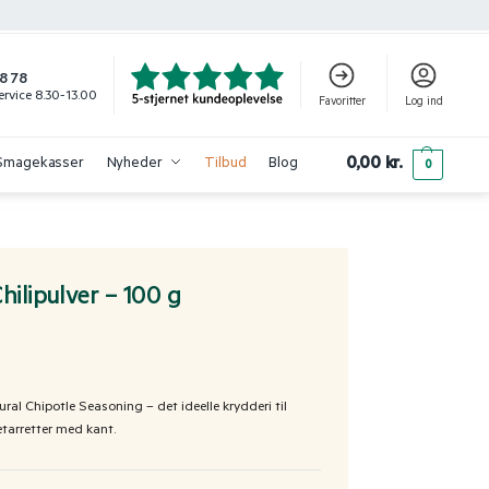
8 78
rvice 8.30-13.00
Favoritter
Log ind
0,00
kr.
Smagekasser
Nyheder
Tilbud
Blog
0
hilipulver – 100 g
al Chipotle Seasoning – det ideelle krydderi til
etarretter med kant.