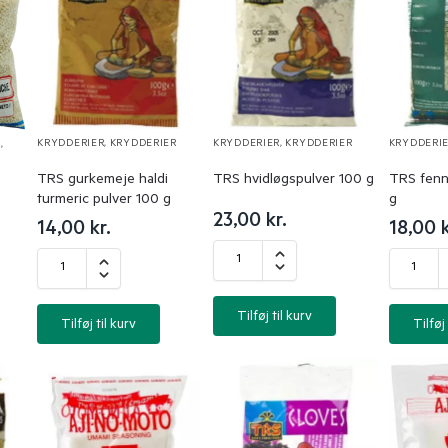
KRYDDERIER
,
KRYDDERIER
KRYDDERIER
,
KRYDDERIER
KRYDDERI
R
,
TRS gurkemeje haldi
TRS hvidløgspulver 100 g
TRS fenni
turmeric pulver 100 g
g
23,00
kr.
14,00
kr.
18,00
k
Tilføj til kurv
Tilføj til kurv
Tilføj 