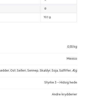
g.
10,1 g.
0,55 kg
Mexico
ødder, Ost, Selleri, Sennep, Skaldyr, Soja, Sulfitter, Æg
Styrke 3 – Hidsig hede
Andre krydderier