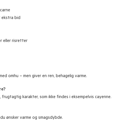
 carne
 ekstra bid
t
r eller risretter
s med omhu – men giver en ren, behagelig varme.
re?
 frugtagtig karakter, som ikke findes i eksempelvis cayenne.
or du ønsker varme og smagsdybde.