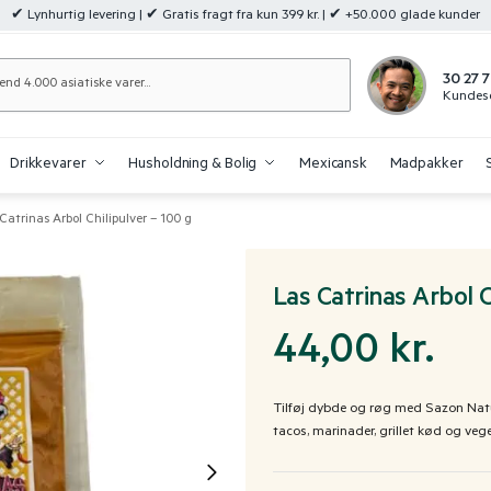
✔ Lynhurtig levering | ✔ Gratis fragt fra kun 399 kr. | ✔ +50.000 glade kunder
Søg
30 27 7
Kundese
Drikkevarer
Husholdning & Bolig
Mexicansk
Madpakker
Catrinas Arbol Chilipulver – 100 g
Las Catrinas Arbol C
44,00
kr.
Tilføj dybde og røg med Sazon Natur
tacos, marinader, grillet kød og veg