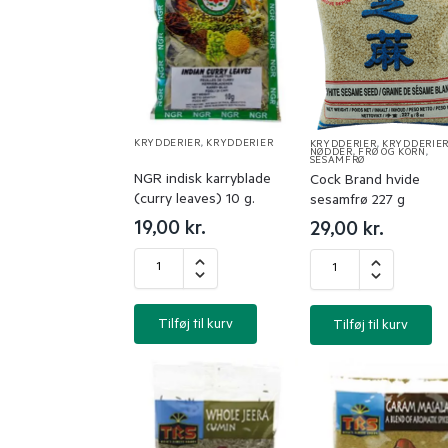
KRYDDERIER
,
KRYDDERIER
KRYDDERIER
,
KRYDDERIE
NØDDER, FRØ OG KORN
,
SESAMFRØ
NGR indisk karryblade
Cock Brand hvide
(curry leaves) 10 g.
sesamfrø 227 g
19,00
kr.
29,00
kr.
Tilføj til kurv
Tilføj til kurv