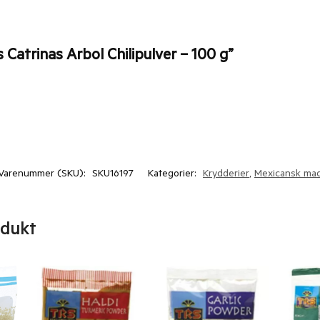
 Catrinas Arbol Chilipulver – 100 g”
Varenummer (SKU):
SKU16197
Kategorier:
Krydderier
,
Mexicansk ma
odukt