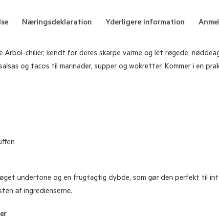
lse
Næringsdeklaration
Yderligere information
Anmel
de Arbol-chilier, kendt for deres skarpe varme og let røgede, nøddeag
salsas og tacos til marinader, supper og wokretter. Kommer i en prakt
uffen
 røget undertone og en frugtagtig dybde, som gør den perfekt til inte
ten af ingredienserne.
er