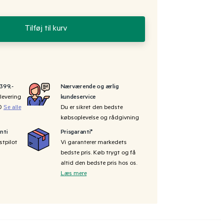
Tilføj til kurv
 399,-
Nærværende og ærlig
levering
kundeservice
00
Se alle
Du er sikret den bedste
købsoplevelse og rådgivning
nti
Prisgaranti*
stpilot
Vi garanterer markedets
bedste pris. Køb trygt og få
altid den bedste pris hos os.
Læs mere