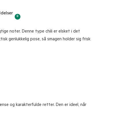
delser
0
tige noter. Denne type chili er elsket i det
isk genlukkelig pose, så smagen holder sig frisk
nse og karakterfulde retter. Den er ideel, når