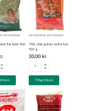
ER
,
KRYDDERIER
KRYDDERIER
,
KRYDDERIER
kel frø hele 100
TRS chili pulver extra hot
100 g
r.
20,00
kr.
til kurv
Tilføj til kurv