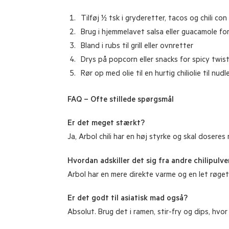
Tilføj ½ tsk i gryderetter, tacos og chili con
Brug i hjemmelavet salsa eller guacamole for
Bland i rubs til grill eller ovnretter
Drys på popcorn eller snacks for spicy twis
Rør op med olie til en hurtig chiliolie til nudle
FAQ – Ofte stillede spørgsmål
Er det meget stærkt?
Ja, Arbol chili har en høj styrke og skal dosere
Hvordan adskiller det sig fra andre chilipulve
Arbol har en mere direkte varme og en let røget,
Er det godt til asiatisk mad også?
Absolut. Brug det i ramen, stir-fry og dips, hv