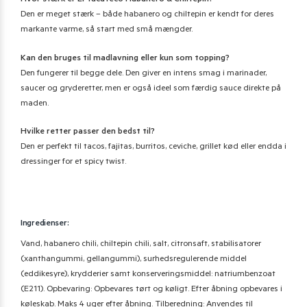
Hvor stærk er El Yucateco Habanero & Chiltepin?
Den er meget stærk – både habanero og chiltepin er kendt for deres
markante varme, så start med små mængder.
Kan den bruges til madlavning eller kun som topping?
Den fungerer til begge dele. Den giver en intens smag i marinader,
saucer og gryderetter, men er også ideel som færdig sauce direkte på
maden.
Hvilke retter passer den bedst til?
Den er perfekt til tacos, fajitas, burritos, ceviche, grillet kød eller endda i
dressinger for et spicy twist.
Ingredienser:
Vand, habanero chili, chiltepin chili, salt, citronsaft, stabilisatorer
(xanthangummi, gellangummi), surhedsregulerende middel
(eddikesyre), krydderier samt konserveringsmiddel: natriumbenzoat
(E211). Opbevaring:
Opbevares tørt og køligt. Efter åbning opbevares i
køleskab. Maks 4 uger efter åbning. Tilberedning: Anvendes til