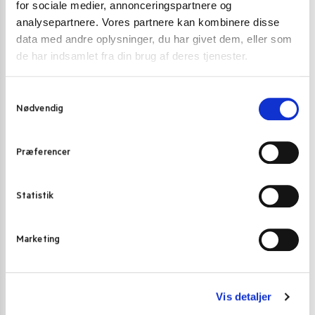
for sociale medier, annonceringspartnere og
analysepartnere. Vores partnere kan kombinere disse
data med andre oplysninger, du har givet dem, eller som
Varenummer (SKU):
4671
de har indsamlet fra din brug af deres tjenester.
Kategorier:
Mexicansk mad
,
Sriracha Chilisauce og andre chili
saucer
S
Nødvendig
a
m
t
Gode alternativer til dette produkt
Præferencer
y
k
k
Statistik
e
v
Marketing
a
l
g
Vis detaljer