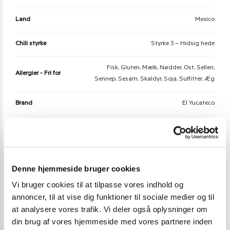
Land
Mexico
Chili styrke
Styrke 3 – Hidsig hede
Fisk, Gluten, Mælk, Nødder, Ost, Selleri,
Allergier - Fri for
Sennep, Sesam, Skaldyr, Soja, Sulfitter, Æg
Brand
El Yucateco
Nudler
Stærk chili sauce
Denne hjemmeside bruger cookies
Der er endnu ikke nogle anmeldelser.
Vi bruger cookies til at tilpasse vores indhold og
Vær den første til at anmelde “El Yucateco
annoncer, til at vise dig funktioner til sociale medier og til
Habanero & Chiltepin 120 ml.”
at analysere vores trafik. Vi deler også oplysninger om
din brug af vores hjemmeside med vores partnere inden
Du skal være
logged in
for at afgive en anmeldelse.