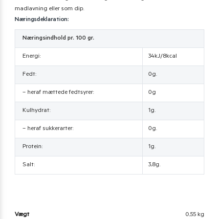
madlavning eller som dip.
Næringsdeklaration:
Næringsindhold pr. 100 gr.
Energi:
34kJ/8kcal
Fedt:
0g.
– heraf mættede fedtsyrer:
0g
Kulhydrat:
1g.
– heraf sukkerarter:
0g.
Protein:
1g.
Salt:
3,8g.
Vægt
0,55 kg