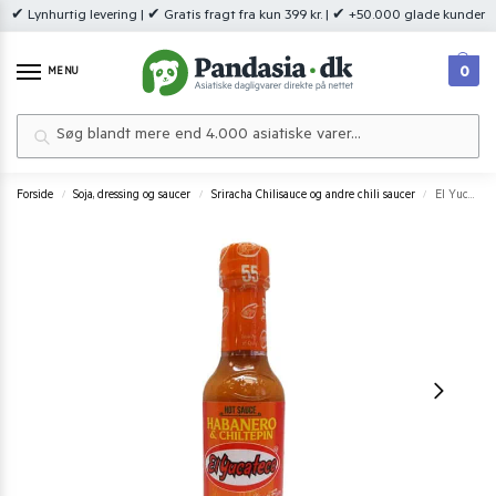
✔ Lynhurtig levering | ✔ Gratis fragt fra kun 399 kr. | ✔ +50.000 glade kunder
0
MENU
Søg
Forside
Soja, dressing og saucer
Sriracha Chilisauce og andre chili saucer
El Yucateco Habanero & Chiltepin 120 ml.
/
/
/