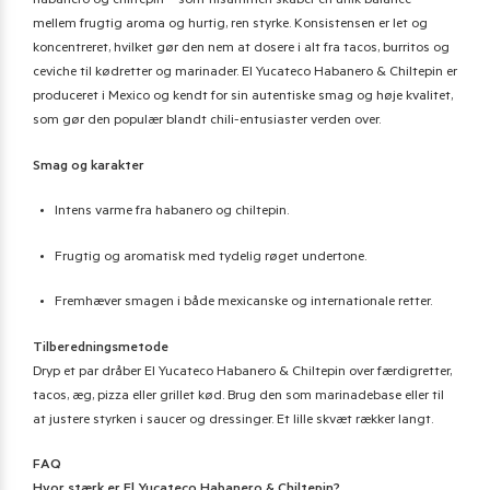
habanero og chiltepin – som tilsammen skaber en unik balance
mellem frugtig aroma og hurtig, ren styrke. Konsistensen er let og
koncentreret, hvilket gør den nem at dosere i alt fra tacos, burritos og
ceviche til kødretter og marinader. El Yucateco Habanero & Chiltepin er
produceret i Mexico og kendt for sin autentiske smag og høje kvalitet,
som gør den populær blandt chili-entusiaster verden over.
Smag og karakter
Intens varme fra habanero og chiltepin.
Frugtig og aromatisk med tydelig røget undertone.
Fremhæver smagen i både mexicanske og internationale retter.
Tilberedningsmetode
Dryp et par dråber El Yucateco Habanero & Chiltepin over færdigretter,
tacos, æg, pizza eller grillet kød. Brug den som marinadebase eller til
at justere styrken i saucer og dressinger. Et lille skvæt rækker langt.
FAQ