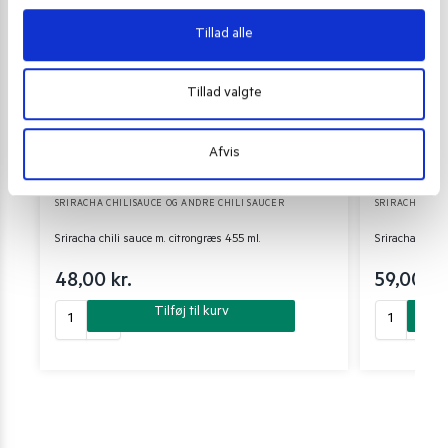
Tillad alle
Tillad valgte
Afvis
SRIRACHA CHILISAUCE OG ANDRE CHILI SAUCER
SRIRACHA CHIL
Sriracha chili sauce m. citrongræs 455 ml.
Sriracha chili 
48,00
kr.
59,00
kr
Tilføj til kurv