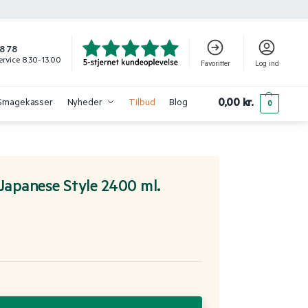
8 78
rvice 8.30-13.00
Favoritter
Log ind
0,00
kr.
Smagekasser
Nyheder
Tilbud
Blog
0
Japanese Style 2400 ml.