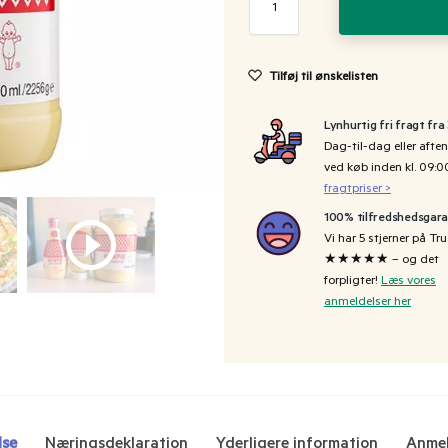
Tilføj til ønskelisten
Lynhurtig fri fragt fra
Dag-til-dag eller aften
ved køb inden kl. 09:
fragtpriser >
100% tilfredshedsgara
Vi har 5 stjerner på Tru
★★★★★ – og det
forpligter!
Læs vores
anmeldelser her
lse
Næringsdeklaration
Yderligere information
Anmel