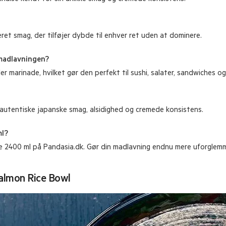
et smag, der tilføjer dybde til enhver ret uden at dominere.
madlavningen?
er marinade, hvilket gør den perfekt til sushi, salater, sandwiches og
autentiske japanske smag, alsidighed og cremede konsistens.
ml?
2400 ml på Pandasia.dk. Gør din madlavning endnu mere uforglemme
Salmon Rice Bowl