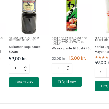
USHI
SOJASAUCE
,
SUSHI SOJA,
PASTE OG PASTA
,
PASTE OG
BLACK FRI
DRESSING OG SAUCER
PASTA
,
WASABI
,
WASABI
TILBEHØR
,
PASTE
,
WASABI PASTE OG
PASTA
Kikkoman soja sauce
Kenko Ja
Wasabi paste til Sushi 43g
.
500ml
Mayonnai
15,00
kr.
.
59,00
kr.
22,00
kr.
59,00
Tilføj til kurv
Tilføj til kurv
Tilføj 