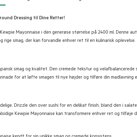
ound Dressing til Dine Retter!
Kewpie Mayonnaise i den generøse størrelse på 2400 ml. Denne aut
 rige smag, der kan forvandle enhver ret til en kulinarisk oplevelse.
ansk smag og kvalitet. Den cremede tekstur og velafbalancerede sma
rinade for at løfte smagen til nye højder og tilføre din madlavning e
ge. Drizzle den over sushi for en delikat finish, bland den i salate
lsidige Kewpie Mayonnaise kan transformere enhver ret og tilføje d
naise kendt for sin unikke smag og cremede konsistens.