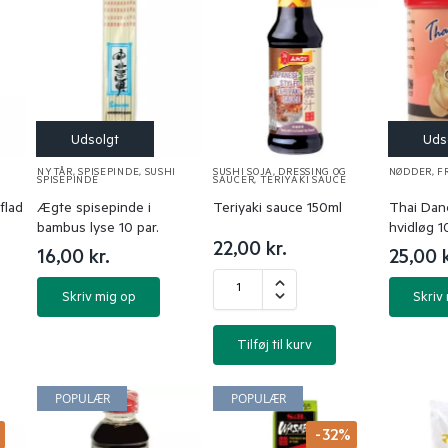
NYTÅR
,
SPISEPINDE
,
SUSHI
SUSHI SOJA, DRESSING OG
NØDDER, F
SPISEPINDE
SAUCER
,
TERIYAKI SAUCE
flad
Ægte spisepinde i
Teriyaki sauce 150ml
Thai Danc
bambus lyse 10 par.
hvidløg 1
22,00
kr.
16,00
kr.
25,00
Skriv mig op
Skriv
Tilføj til kurv
POPULÆR
POPULÆR
%
-32%