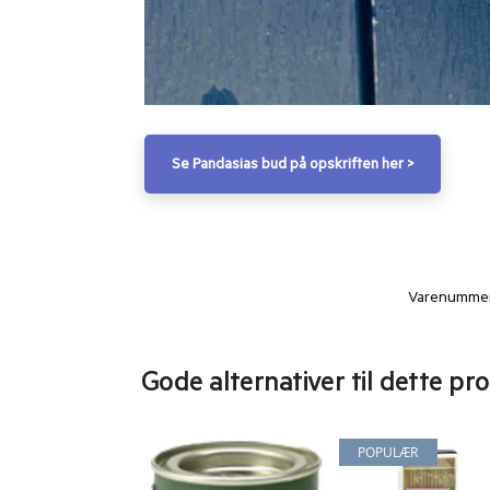
Se Pandasias bud på opskriften her >
Varenummer
Gode alternativer til dette pr
POPULÆR