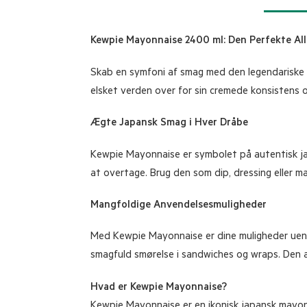
Kewpie Mayonnaise 2400 ml: Den Perfekte Allr
Skab en symfoni af smag med den legendariske 
elsket verden over for sin cremede konsistens og
Ægte Japansk Smag i Hver Dråbe
Kewpie Mayonnaise er symbolet på autentisk jap
at overtage. Brug den som dip, dressing eller ma
Mangfoldige Anvendelsesmuligheder
Med Kewpie Mayonnaise er dine muligheder uendeli
smagfuld smørelse i sandwiches og wraps. Den a
Hvad er Kewpie Mayonnaise?
Kewpie Mayonnaise er en ikonisk japansk mayon