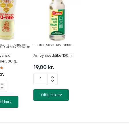
DAY
,
DRESSING OG
EDDIKE
,
SUSHI RISEDDIKE
SUSHI MAYONNAISE
pansk
Amoy riseddike 150ml
se 500 g.
19,00
kr.
kr.
Tilføj til kurv
til kurv