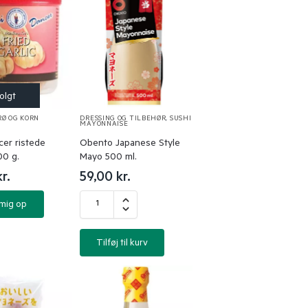
RØ OG KORN
DRESSING OG TILBEHØR
,
SUSHI
MAYONNAISE
er ristede
Obento Japanese Style
00 g.
Mayo 500 ml.
kr.
59,00
kr.
 mig op
Tilføj til kurv