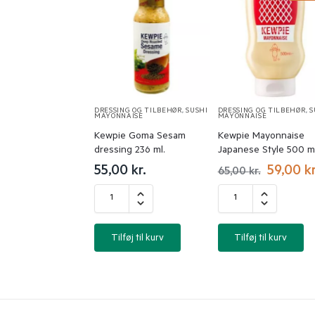
DRESSING OG TILBEHØR
,
SUSHI
DRESSING OG TILBEHØR
,
S
MAYONNAISE
MAYONNAISE
Kewpie Goma Sesam
Kewpie Mayonnaise
dressing 236 ml.
Japanese Style 500 ml
55,00
kr.
59,00
kr
65,00
kr.
Tilføj til kurv
Tilføj til kurv