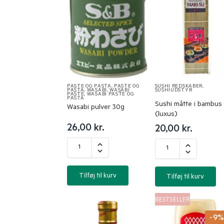
PASTE OG PASTA
,
PASTE OG
SUSHI REDSKABER
,
PASTA
,
WASABI
,
WASABI
SUSHIUDSTYR
PASTE
,
WASABI PASTE OG
PASTA
Sushi måtte i bambus 
Wasabi pulver 30g
(luxus)
26,00
kr.
20,00
kr.
Tilføj til kurv
Tilføj til kurv
BESTSELLER
-9