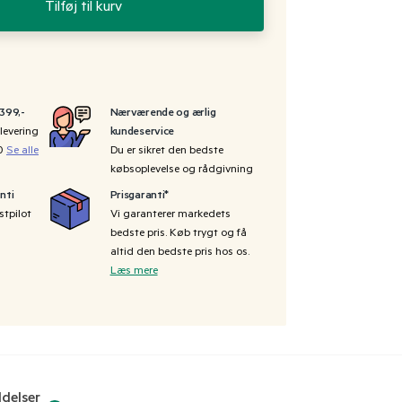
Tilføj til kurv
 399,-
Nærværende og ærlig
levering
kundeservice
00
Se alle
Du er sikret den bedste
købsoplevelse og rådgivning
nti
Prisgaranti*
stpilot
Vi garanterer markedets
bedste pris. Køb trygt og få
altid den bedste pris hos os.
Læs mere
delser