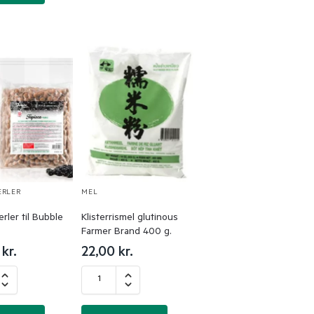
ERLER
MEL
rler til Bubble
Klisterrismel glutinous
Farmer Brand 400 g.
0
kr.
22,00
kr.