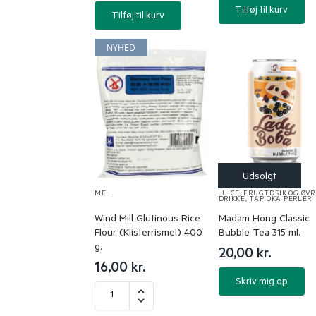
Tilføj til kurv
Tilføj til kurv
NYHED
MEL
JUICE, FRUGTDRIK OG ØVR
DRIKKE
,
TAPIOKA PERLER
Wind Mill Glutinous Rice
Madam Hong Classic
Flour (Klisterrismel) 400
Bubble Tea 315 ml.
g.
20,00
kr.
16,00
kr.
Skriv mig op