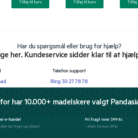
Tilføj til kurv
Tilføj til kurv
Tilføj 
Har du spørgsmål eller brug for hjælp?
lige her. Kundeservice sidder klar til at hjæl
l
Telefon support
mad
Ring 30 27 78 78
for har 10.000+ madelskere valgt Pandasi
er e-handel
Fri fragt over 399 kr.
dler du trygt og sikkert
- ellers fra kun 39 kr.