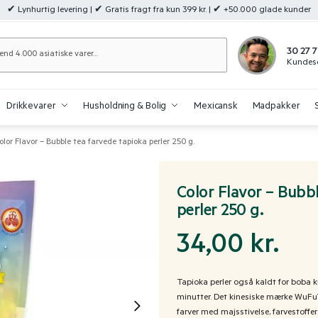
✔ Lynhurtig levering | ✔ Gratis fragt fra kun 399 kr. | ✔ +50.000 glade kunder
Søg
30 27 7
Kundese
Drikkevarer
Husholdning & Bolig
Mexicansk
Madpakker
olor Flavor – Bubble tea farvede tapioka perler 250 g.
Color Flavor – Bubbl
perler 250 g.
34,00
kr.
Tapioka perler også kaldt for boba kug
minutter. Det kinesiske mærke WuFu
farver med ​​majsstivelse, farvestoffe