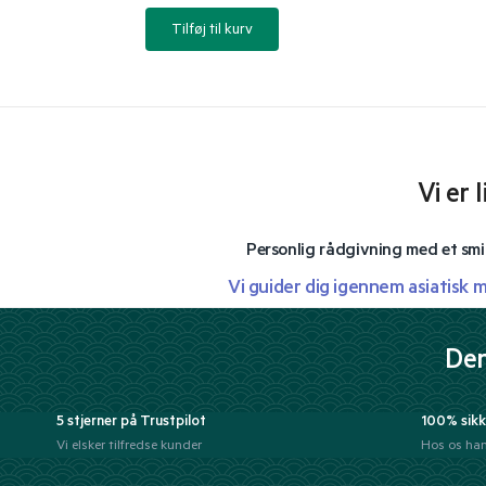
Tilføj til kurv
Vi er 
Personlig rådgivning med et smi
Vi guider dig igennem asiatisk 
Der
5 stjerner på Trustpilot
100% sikk
Vi elsker tilfredse kunder
Hos os han