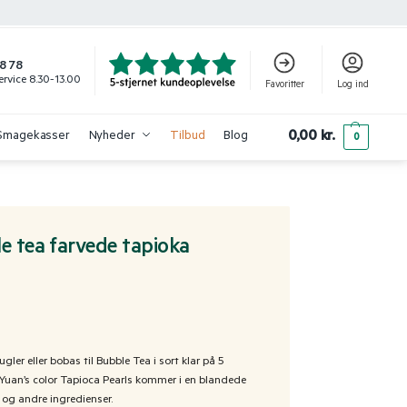
8 78
rvice 8.30-13.00
Favoritter
Log ind
0,00
kr.
Smagekasser
Nyheder
Tilbud
Blog
0
e tea farvede tapioka
ler eller bobas til Bubble Tea i sort klar på 5
Yuan’s color Tapioca Pearls kommer i en blandede
r og andre ingredienser.