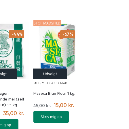
STOP MADSPILD
-44%
-67%
MEL
,
MEXICANSK MAD
ragon
Maseca Blue Flour 1 kg.
nde mel (self
15,00
kr.
our) 1,5 kg.
45,00
kr.
35,00
kr.
.
Skriv mig op
 mig op