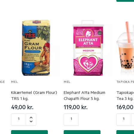
IGE
MEL
MEL
TAPIOKA P
Kikærtemel (Gram Flour)
Elephant Atta Medium
Tapiokape
TRS 1 kg.
Chapatti Flour 5 kg.
Tea 3 kg.
49,00
kr.
119,00
kr.
169,0