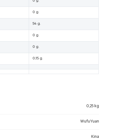
0 g.
0 g.
54 g.
0 g.
0 g.
0,15 g.
0,25 kg
WufuYuan
Kina