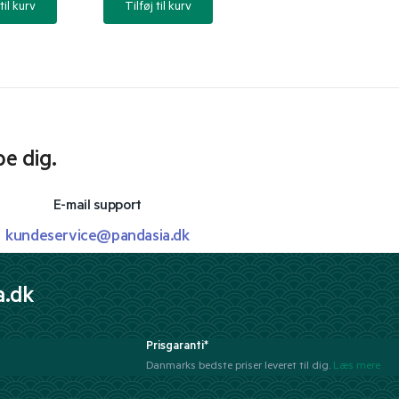
til kurv
Tilføj til kurv
pe dig.
E-mail support
kundeservice@pandasia.dk
a.dk
Prisgaranti*
Danmarks bedste priser leveret til dig.
Læs mere