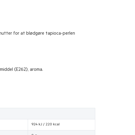
minutter for at blødgøre tapioca-perlen
smiddel (E262), aroma.
924 kJ / 220 kcal