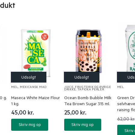
odukt
MEL
,
MEXICANSK MAD
JUICE, FRUGTDRIK OG ØVRIGE
MEL
DRIKKE
,
TAPIOKA PERLER
0 g.
Maseca White Maize Flour
Ocean Bomb Bubble Milk
Green D
1 kg.
Tea Brown Sugar 315 ml.
selvhæve
raising fl
45,00
kr.
25,00
kr.
62,00
kr
Skriv mig op
Skriv mig op
Skriv