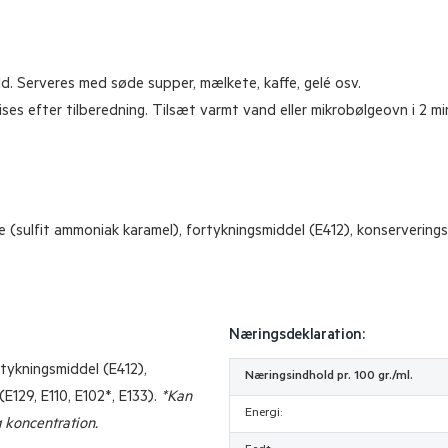
old. Serveres med søde supper, mælkete, kaffe, gelé osv.
pises efter tilberedning. Tilsæt varmt vand eller mikrobølgeovn i 2 
ve (sulfit ammoniak karamel), fortykningsmiddel (E412), konservering
Næringsdeklaration:
rtykningsmiddel (E412),
Næringsindhold pr. 100 gr./ml.
E129, E110, E102*, E133).
*Kan
Energi:
 koncentration.