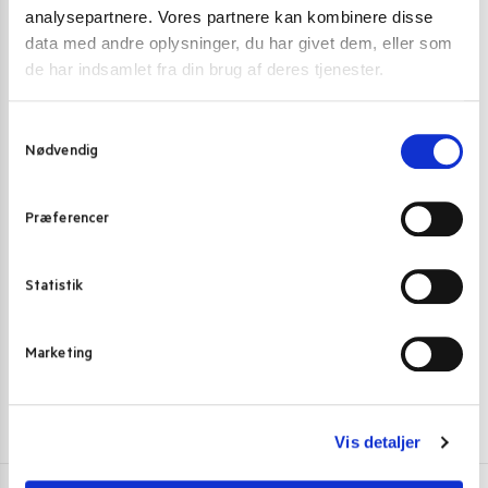
analysepartnere. Vores partnere kan kombinere disse
data med andre oplysninger, du har givet dem, eller som
de har indsamlet fra din brug af deres tjenester.
S
Nødvendig
a
m
DESSERTER
,
GRØNT OG FRUGT PÅ GLAS OG DÅSE
DESSERTER
,
OL
t
Præferencer
Longan frugt i syrup Aroy-D 565 g.
Rose Water (R
y
k
49,00
kr.
25,00
kr
k
Statistik
Skriv mig op
e
v
Marketing
a
l
g
Vis detaljer