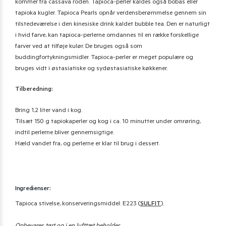
kommer fra cassava roden. Tapioca-perler kaldes også bobas eller
tapioka kugler. Tapioca Pearls opnår verdensberømmelse gennem sin
tilstedeværelse i den kinesiske drink kaldet bubble tea. Den er naturligt
i hvid farve, kan tapioca-perlerne omdannes til en række forskellige
farver ved at tilføje kulør. De bruges også som
buddingfortykningsmidler. Tapioca-perler er meget populære og
bruges vidt i østasiatiske og sydøstasiatiske køkkener.
Tilberedning:
Bring 1,2 liter vand i kog.
Tilsæt 150 g tapiokaperler og kog i ca. 10 minutter under omrøring,
indtil perlerne bliver gennemsigtige.
Hæld vandet fra, og perlerne er klar til brug i dessert.
Ingredienser:
Tapioca stivelse, konserveringsmiddel: E223 (
SULFIT
).