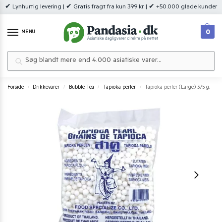
✔ Lynhurtig levering | ✔ Gratis fragt fra kun 399 kr. | ✔ +50.000 glade kunder
0
MENU
Søg
Forside
Drikkevarer
Bubble Tea
Tapioka perler
Tapioka perler (Large) 375 g.
/
/
/
/