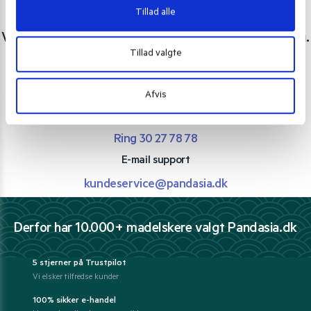
Tillad alle
Har du spørgsmål eller brug for hjælp?
Vi er lige her. Kundeservice sidder klar til at hjælpe dig.
Tillad valgte
Personlig rådgivning med et smil
Vi guider dig igennem asiatisk mad
Afvis
Telefon support
Ring 30 27 78 78
E-mail support
kundeservice@pandasia.dk
Derfor har 10.000+ madelskere valgt Pandasia.dk
5 stjerner på Trustpilot
Vi elsker tilfredse kunder
100% sikker e-handel