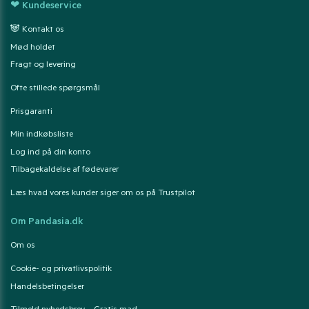
❤ Kundeservice
🐼 Kontakt os
Mød holdet
Fragt og levering
Ofte stillede spørgsmål
Prisgaranti
Min indkøbsliste
Log ind på din konto
Tilbagekaldelse af fødevarer
Læs hvad vores kunder siger om os på Trustpilot
Om Pandasia.dk
Om os
Cookie- og privatlivspolitik
Handelsbetingelser