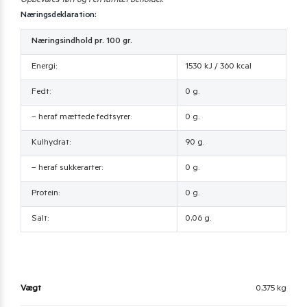
Opbevares tørt og i en lufttæt beholder.
Næringsdeklaration:
Næringsindhold pr. 100 gr.
Energi:
1530 kJ / 360 kcal
Fedt:
0 g.
– heraf mættede fedtsyrer:
0 g.
Kulhydrat:
90 g.
– heraf sukkerarter:
0 g.
Protein:
0 g.
Salt:
0,06 g.
Vægt
0,375 kg