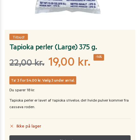
Tilbud!
Tapioka perler (Large) 375 g.
-14%
19,00
kr.
22,00
kr.
Ta’ 3 for 54,00 kr. Vælg 3 under antal.
Du sparer 18 kr.
Tapioka perler er lavet af tapioka stivelse, det hvide pulver kommer fra
cassava roden.
Ikke på lager