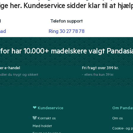
lige her. Kundeservice sidder klar til at hjæl
l
Telefon support
mad
Ring 30 27 78 78
for har 10.000+ madelskere valgt Pandasi
er e-handel
Fri fragt over 399 kr.
dler du trygt og sikkert
- ellers fra kun 39 kr.
❤ Kundeservice
Om Pandas
🐼 Kontakt os
Om os
Mød holdet
Cookie- og pr