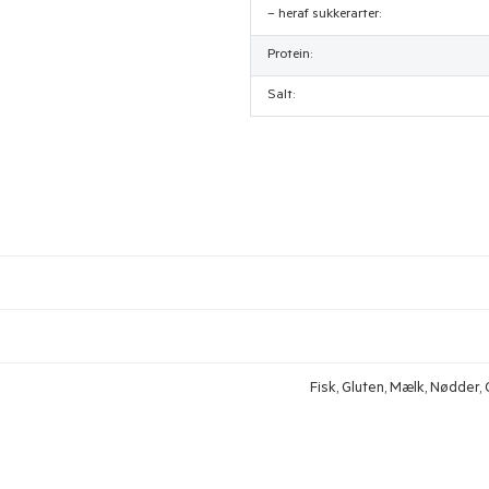
– heraf sukkerarter:
Protein:
Salt:
Fisk, Gluten, Mælk, Nødder, O