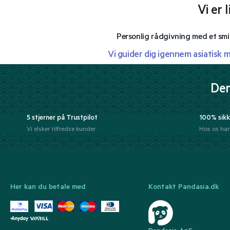
Vi er 
Personlig rådgivning med et smi
Vi guider dig igennem asiatisk 
Der
5 stjerner på Trustpilot
100% sikk
Vi elsker tilfredse kunder
Hos os han
Her kan du betale med
Kontakt Pandasia.dk