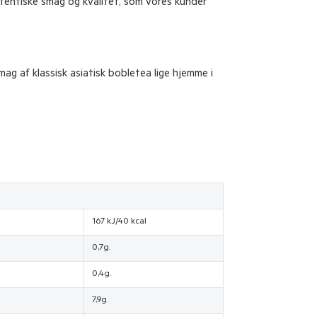
tentiske smag og kvalitet, som vores kunder
g af klassisk asiatisk bobletea lige hjemme i
167 kJ/40 kcal
0,7g.
0,4g.
7,9g.