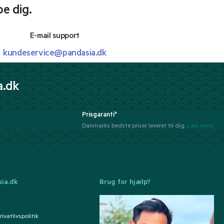
pe dig.
E-mail support
kundeservice@pandasia.dk
a.dk
Prisgaranti*
Danmarks bedste priser leveret til dig.
Læs mere
ia.dk
Brug for hjælp?
ivatlivspolitik