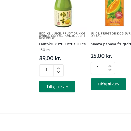
EDDIKE
,
JUICE, FRUGTDRIK OG
JUICE, FRUGTDRIK OG ØVR
ØVRIGE DRIKKE
,
PONZU
,
SUSHI
DRIKKE
RISEDDIKE
Daitoku Yuzu Citrus Juice
Maaza papaya frugtdr
150 ml.
25,00
kr.
89,00
kr.
Tilføj til kurv
Tilføj til kurv