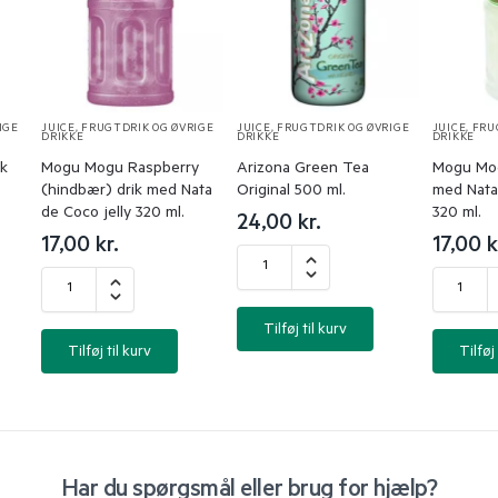
IGE
JUICE, FRUGTDRIK OG ØVRIGE
JUICE, FRUGTDRIK OG ØVRIGE
JUICE, FR
DRIKKE
DRIKKE
DRIKKE
ik
Mogu Mogu Raspberry
Arizona Green Tea
Mogu Mog
(hindbær) drik med Nata
Original 500 ml.
med Nata 
de Coco jelly 320 ml.
320 ml.
24,00
kr.
17,00
kr.
17,00
k
Tilføj til kurv
Tilføj til kurv
Tilføj 
Har du spørgsmål eller brug for hjælp?