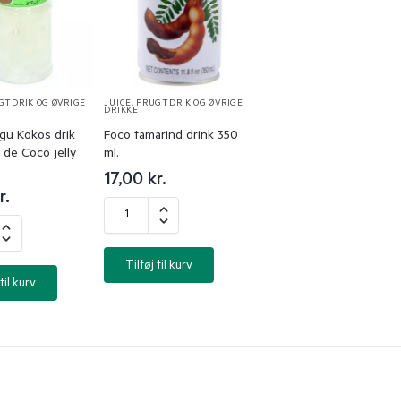
UGTDRIK OG ØVRIGE
JUICE, FRUGTDRIK OG ØVRIGE
DRIKKE
u Kokos drik
Foco tamarind drink 350
de Coco jelly
ml.
17,00
kr.
r.
Tilføj til kurv
til kurv