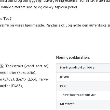
med omhu og omhyggeligt udvalgte ingredienser for at sikre den au
 balance mellem sød te og chewy tapioka perler.
le Tea?
kte på vores hjemmeside, Pandasia.dk , og nyde den autentiske sma
Næringsdeklaration:
ER
, Teekstrakt (vand, sort te),
Næringsindhold pr. 100 g.
rede olier (kokosolie),
Energi:
r (E452), (E471), (E551), farve
smidler (E466),
Fedt:
– heraf mættede fedtsyrer:
Kulhydrat: