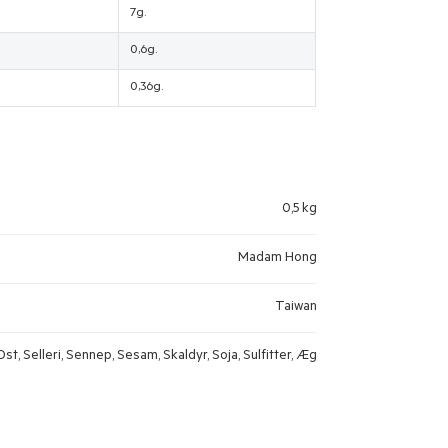
7g.
0,6g.
0,36g.
0,5 kg
Madam Hong
Taiwan
st, Selleri, Sennep, Sesam, Skaldyr, Soja, Sulfitter, Æg