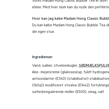
Vores Madam Hong Classic Bubble Tea er lavet 
elsker. Med hver slurk kan du nyde den perfekte
Hvor kan jeg købe Madam Hong Classic Bubb
Du kan købe Madam Hong Classic Bubble Tea dire
din egen stue.
Ingredienser:
Vand, sukker, stivelseskugler,
SØDMÆLKSPULV
ikke- mejericreme (glukosesirup, fuldt hydrogene
antioxidanter (E340) (stabilisator) stabilisatore
(160a)) modificeret stivelse (E1442) fortykning
surhedsregulerende midler (E500), smag, salt