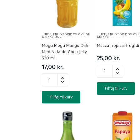
JUICE, FRUGTDRIK OG ØVRIGE
JUICE, FRUGTDRIK OG ØVR
DRIKKE
,
JUL
DRIKKE
Mogu Mogu Mango Drik
Maaza tropical frugtdr
Med Nata de Coco jelly
25,00
kr.
320 ml.
17,00
kr.
Tilføj til kurv
Tilføj til kurv