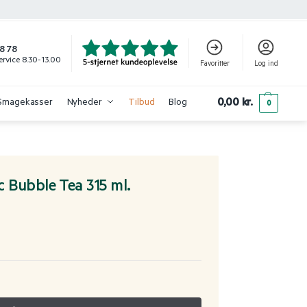
8 78
rvice 8.30-13.00
Favoritter
Log ind
0,00
kr.
Smagekasser
Nyheder
Tilbud
Blog
0
 Bubble Tea 315 ml.