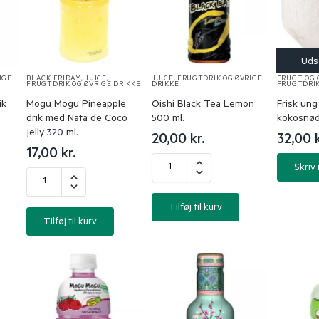
IGE
BLACK FRIDAY
,
JUICE,
JUICE, FRUGTDRIK OG ØVRIGE
FRUGT OG
FRUGTDRIK OG ØVRIGE DRIKKE
DRIKKE
FRUGTDRIK
ik
Mogu Mogu Pineapple
Oishi Black Tea Lemon
Frisk ung
drik med Nata de Coco
500 ml.
kokosnød
jelly 320 ml.
20,00
kr.
32,00
17,00
kr.
Skriv
Tilføj til kurv
Tilføj til kurv