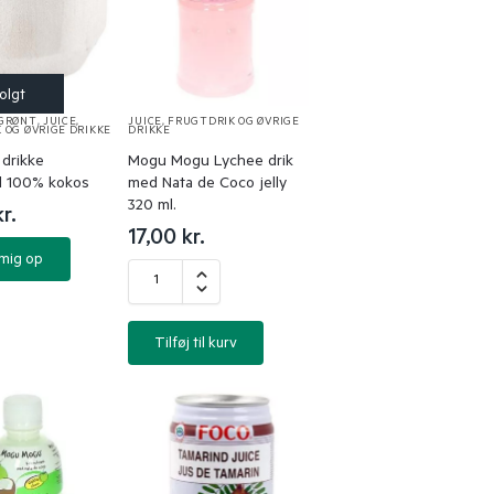
 GRØNT
,
JUICE,
JUICE, FRUGTDRIK OG ØVRIGE
 OG ØVRIGE DRIKKE
DRIKKE
 drikke
Mogu Mogu Lychee drik
 100% kokos
med Nata de Coco jelly
320 ml.
kr.
17,00
kr.
 mig op
Tilføj til kurv