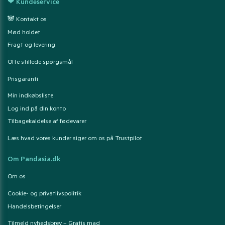
❤ Kundeservice
🐼 Kontakt os
Mød holdet
Fragt og levering
Ofte stillede spørgsmål
Prisgaranti
Min indkøbsliste
Log ind på din konto
Tilbagekaldelse af fødevarer
Læs hvad vores kunder siger om os på Trustpilot
Om Pandasia.dk
Om os
Cookie- og privatlivspolitik
Handelsbetingelser
Tilmeld nyhedsbrev – Gratis mad