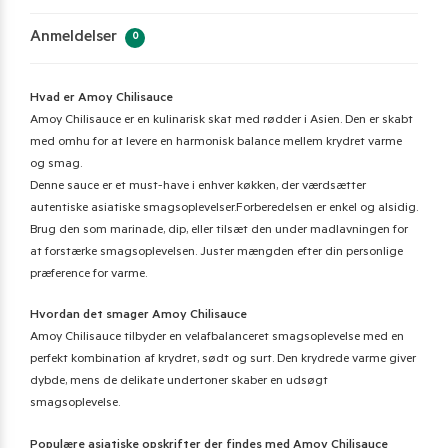
Anmeldelser
0
Hvad er Amoy Chilisauce
Amoy Chilisauce er en kulinarisk skat med rødder i Asien. Den er skabt
med omhu for at levere en harmonisk balance mellem krydret varme
og smag.
Denne sauce er et must-have i enhver køkken, der værdsætter
autentiske asiatiske smagsoplevelser.Forberedelsen er enkel og alsidig.
Brug den som marinade, dip, eller tilsæt den under madlavningen for
at forstærke smagsoplevelsen. Juster mængden efter din personlige
præference for varme.
Hvordan det smager Amoy Chilisauce
Amoy Chilisauce tilbyder en velafbalanceret smagsoplevelse med en
perfekt kombination af krydret, sødt og surt. Den krydrede varme giver
dybde, mens de delikate undertoner skaber en udsøgt
smagsoplevelse.
Populære asiatiske opskrifter der findes med Amoy Chilisauce