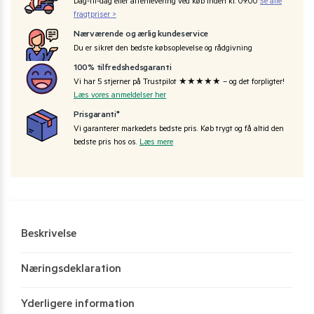
Dag-til-dag eller aftenlevering ved køb inden kl. 09:00
Se alle
fragtpriser >
Nærværende og ærlig kundeservice
Du er sikret den bedste købsoplevelse og rådgivning
100% tilfredshedsgaranti
Vi har 5 stjerner på Trustpilot ★★★★★ – og det forpligter!
Læs vores anmeldelser her
Prisgaranti*
Vi garanterer markedets bedste pris. Køb trygt og få altid den
bedste pris hos os.
Læs mere
Beskrivelse
Næringsdeklaration
Yderligere information