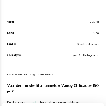
<!– /wp:columns →
Vægt
0,35 kg
Land
Kina
Nudler
Stærk chili sauce
Chili styrke
Styrke 3 – Hidsig hede
Der er endnu ikke nogle anmeldelser.
Vær den første til at anmelde “Amoy Chilisauce 150
ml.”
Du skal være
logged in
for at afgive en anmeldelse.