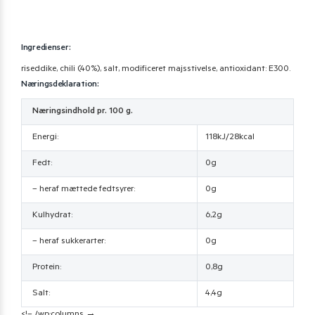
Ingredienser:
riseddike, chili (40%), salt, modificeret majsstivelse, antioxidant: E300.
Næringsdeklaration:
Næringsindhold pr. 100 g.
Energi:
118kJ/28kcal
Fedt:
0g
– heraf mættede fedtsyrer:
0g
Kulhydrat:
6,2g
– heraf sukkerarter:
0g
Protein:
0,8g
Salt:
4,4g