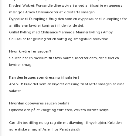
Krydret Wokret: Forvandle dine wokretter ved at tilsætte en generøs
mængde Amoy Chilisauce for at kickstarte smagen.
Dyppelse til Dumplings: Brug den som en dyppesauce til dumplings for
at tilføje en krydret kontrast til den blide dej.
Grillet Kylling med Chilisauce Marinade: Mariner kylling i Amoy
Chilisauce før grilning for en saftig og smagsfuld oplevelse.
Hvor krydret er saucen?
Saucen har en medium til stærk varme, ideel for dem, der elsker en
krydret smag.
Kan den bruges som dressing til salater?
Absolut! Prøv det som en krydret dressing til at løfte smagen af dine
salater.
Hvordan opbevares saucen bedst?
Opbevar den på et køligt og tørt sted, væk fra direkte sollys.
Gør din bestilling nu og tag din madlavning til nye højder. Køb den
autentiske smag af Asien hos Pandasia.dk