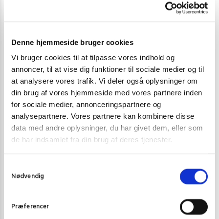
Varenummer (SKU):
25953
Denne hjemmeside bruger cookies
Kategori:
Sriracha Chilisauce og andre chili saucer
Vi bruger cookies til at tilpasse vores indhold og
annoncer, til at vise dig funktioner til sociale medier og til
at analysere vores trafik. Vi deler også oplysninger om
Gode alternativer til dette produkt
din brug af vores hjemmeside med vores partnere inden
for sociale medier, annonceringspartnere og
analysepartnere. Vores partnere kan kombinere disse
data med andre oplysninger, du har givet dem, eller som
de har indsamlet fra din brug af deres tjenester.
S
Nødvendig
a
m
t
Præferencer
y