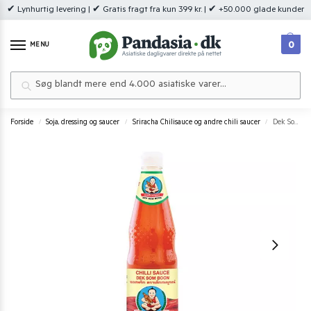
✔ Lynhurtig levering | ✔ Gratis fragt fra kun 399 kr. | ✔ +50.000 glade kunder
0
MENU
Søg
Forside
Soja, dressing og saucer
Sriracha Chilisauce og andre chili saucer
Dek Som Boon Hot Chili Sauce 700 ml.
/
/
/