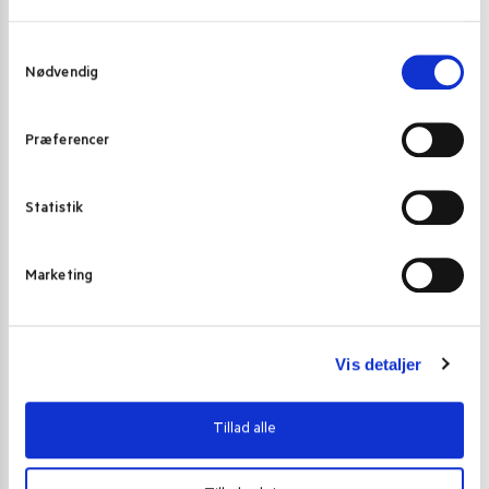
Gode alternativer til dette produkt
S
Nødvendig
a
m
t
Præferencer
y
k
k
Statistik
e
v
Marketing
a
l
g
Vis detaljer
Tillad alle