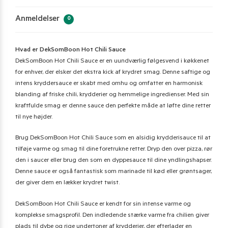
Anmeldelser
0
Hvad er DekSomBoon Hot Chili Sauce
DekSomBoon Hot Chili Sauce er en uundværlig følgesvend i køkkenet
for enhver, der elsker det ekstra kick af krydret smag. Denne saftige og
intens kryddersauce er skabt med omhu og omfatter en harmonisk
blanding af friske chili, krydderier og hemmelige ingredienser. Med sin
kraftfulde smag er denne sauce den perfekte måde at løfte dine retter
til nye højder.
Brug DekSomBoon Hot Chili Sauce som en alsidig krydderisauce til at
tilføje varme og smag til dine foretrukne retter. Dryp den over pizza, rør
den i saucer eller brug den som en dyppesauce til dine yndlingshapser.
Denne sauce er også fantastisk som marinade til kød eller grøntsager,
der giver dem en lækker krydret twist.
DekSomBoon Hot Chili Sauce er kendt for sin intense varme og
komplekse smagsprofil. Den indledende stærke varme fra chilien giver
plads til dybe og rige undertoner af krydderier, der efterlader en