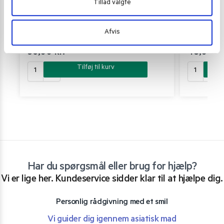
Tillad valgte
SRIRACHA CHILISAUCE OG ANDRE CHILI SAUCER
,
WOK &
SRIRACHA CHIL
GRILL MARINADE
GRILL MARINA
Lee Kum Kee guilin style chilli sauce 368 g.
Lee Kum Kee S
Afvis
36,00
kr.
48,00
kr
Tilføj til kurv
Har du spørgsmål eller brug for hjælp?
Vi er lige her. Kundeservice sidder klar til at hjælpe dig.
Personlig rådgivning med et smil
Vi guider dig igennem asiatisk mad