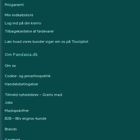
Prisgaranti
Min indkøbsliste
Log ind på din konto
Tilbagekaldelse af fødevarer
Læs hvad vores kunder siger om os på Trustpilot
Om Pandasia.dk
Om os
Cookie- og privatlivspolitik
Handelsbetingelser
Tilmeld nyhedsbrev – Gratis mad
Jobs
Madopskrifter
B2B – Bliv engros-kunde
Brands