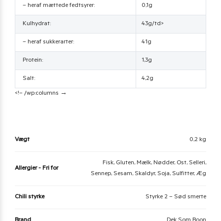
– heraf mættede fedtsyrer:
0,1g
Kulhydrat:
43g/td>
– heraf sukkerarter:
41g
Protein:
1,3g
Salt:
4,2g
<!– /wp:columns →
Vægt
0,2 kg
Fisk, Gluten, Mælk, Nødder, Ost, Selleri,
Allergier - Fri for
Sennep, Sesam, Skaldyr, Soja, Sulfitter, Æg
Chili styrke
Styrke 2 – Sød smerte
Brand
Dek Som Boon