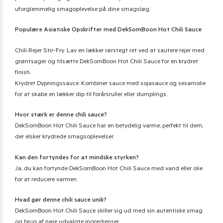
uforglemmelig smagoplevelse på dine smagsløg.
Populære Asiatiske Opskrifter med DekSomBoon Hot Chili Sauce
Chili Rejer Stir-Fry: Lav en lækker rørstegt ret ved at sautere rejer med
grøntsager og tilsætte DekSomBoon Hot Chili Sauce for en krydret
finish.
Krydret Dypningssauce: Kombiner sauce med sojasauce og sesamolie
for at skabe en lækker dip til forårsruller eller dumplings.
Hvor stærk er denne chili sauce?
DekSomBoon Hot Chili Sauce har en betydelig varme, perfekt til dem,
der elsker krydrede smagsoplevelser.
Kan den fortyndes for at mindske styrken?
Ja, du kan fortynde DekSomBoon Hot Chili Sauce med vand eller olie
for at reducere varmen.
Hvad gør denne chili sauce unik?
DekSomBoon Hot Chili Sauce skiller sig ud med sin autentiske smag
og brug af nøje udvalgte ingredienser.