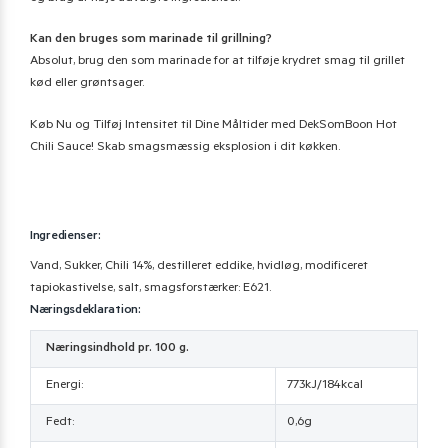
Kan den bruges som marinade til grillning?
Absolut, brug den som marinade for at tilføje krydret smag til grillet
kød eller grøntsager.
Køb Nu og Tilføj Intensitet til Dine Måltider med DekSomBoon Hot
Chili Sauce! Skab smagsmæssig eksplosion i dit køkken.
Ingredienser:
Vand, Sukker, Chili 14%, destilleret eddike, hvidløg, modificeret
tapiokastivelse, salt, smagsforstærker: E621.
Næringsdeklaration:
Næringsindhold pr. 100 g.
Energi:
773kJ/184kcal
Fedt:
0,6g