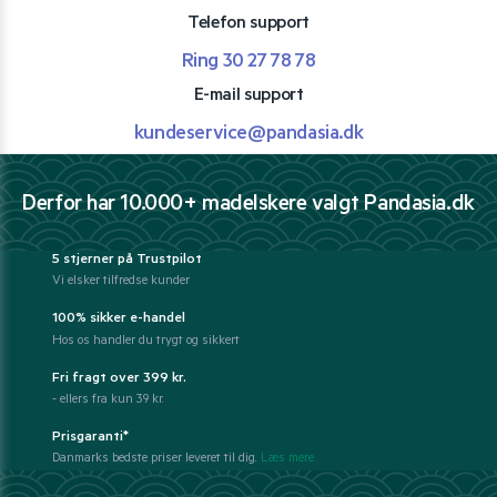
Telefon support
Ring 30 27 78 78
E-mail support
kundeservice@pandasia.dk
Derfor har 10.000+ madelskere valgt Pandasia.dk
5 stjerner på Trustpilot
Vi elsker tilfredse kunder
100% sikker e-handel
Hos os handler du trygt og sikkert
Fri fragt over 399 kr.
- ellers fra kun 39 kr.
Prisgaranti*
Danmarks bedste priser leveret til dig.
Læs mere