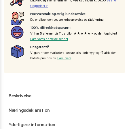
Dag-til-dag eller aftenlevering ved køb inden kl. 09:00
Se alle
fragtpriser >
Nærværende og ærlig kundeservice
Du er sikret den bedste købsoplevelse og rådgivning
100% tilfredshedsgaranti
Vi har 5 stjerner på Trustpilot ★★★★★ – og det forpligter!
Læs vores anmeldelser her
Prisgaranti*
Vi garanterer markedets bedste pris. Køb trygt og få altid den
bedste pris hos os.
Læs mere
Beskrivelse
Næringsdeklaration
Yderligere information