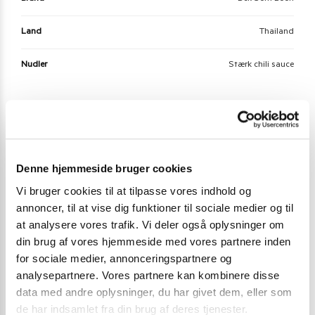
Land
Thailand
Nudler
Stærk chili sauce
Der er endnu ikke nogle anmeldelser.
Vær den første til at anmelde “Dek Som Boon Hot
Denne hjemmeside bruger cookies
Chili Sauce 700 ml.”
Vi bruger cookies til at tilpasse vores indhold og
Du skal være
logged in
for at afgive en anmeldelse.
annoncer, til at vise dig funktioner til sociale medier og til
at analysere vores trafik. Vi deler også oplysninger om
din brug af vores hjemmeside med vores partnere inden
for sociale medier, annonceringspartnere og
Varenummer (SKU):
8694
analysepartnere. Vores partnere kan kombinere disse
Kategori:
Sriracha Chilisauce og andre chili saucer
data med andre oplysninger, du har givet dem, eller som
de har indsamlet fra din brug af deres tjenester.